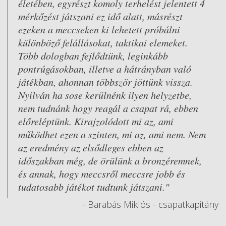
életében, egyrészt komoly terhelést jelentett 4
mérkőzést játszani ez idő alatt, másrészt
ezeken a meccseken ki lehetett próbálni
különböző felállásokat, taktikai elemeket.
Több dologban fejlődtünk, leginkább
pontrúgásokban, illetve a hátrányban való
játékban, ahonnan többször jöttünk vissza.
Nyilván ha sose kerülnénk ilyen helyzetbe,
nem tudnánk hogy reagál a csapat rá, ebben
előreléptünk. Kirajzolódott mi az, ami
működhet ezen a szinten, mi az, ami nem. Nem
az eredmény az elsődleges ebben az
időszakban még, de örülünk a bronzéremnek,
és annak, hogy meccsről meccsre jobb és
tudatosabb játékot tudtunk játszani."
- Barabás Miklós - csapatkapitány