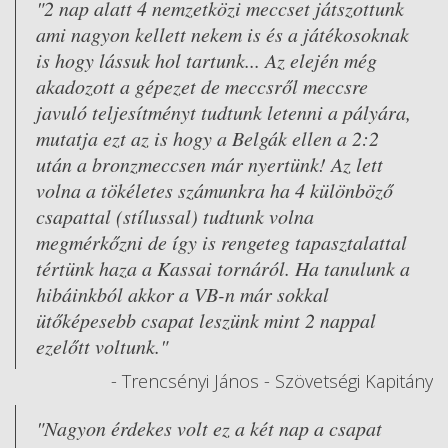
"2 nap alatt 4 nemzetközi meccset játszottunk
ami nagyon kellett nekem is és a játékosoknak
is hogy lássuk hol tartunk... Az elején még
akadozott a gépezet de meccsről meccsre
javuló teljesítményt tudtunk letenni a pályára,
mutatja ezt az is hogy a Belgák ellen a 2:2
után a bronzmeccsen már nyertünk! Az lett
volna a tökéletes számunkra ha 4 különböző
csapattal (stílussal) tudtunk volna
megmérkőzni de így is rengeteg tapasztalattal
tértünk haza a Kassai tornáról. Ha tanulunk a
hibáinkból akkor a VB-n már sokkal
ütőképesebb csapat leszünk mint 2 nappal
ezelőtt voltunk."
- Trencsényi János - Szövetségi Kapitány
"Nagyon érdekes volt ez a két nap a csapat