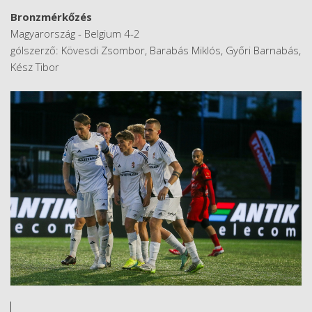
Bronzmérkőzés
Magyarország - Belgium 4-2
gólszerző: Kövesdi Zsombor, Barabás Miklós, Győri Barnabás,
Kész Tibor