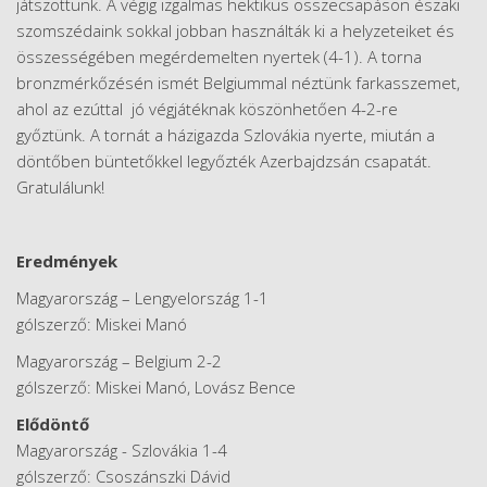
játszottunk. A végig izgalmas hektikus összecsapáson északi
szomszédaink sokkal jobban használták ki a helyzeteiket és
összességében megérdemelten nyertek (4-1). A torna
bronzmérkőzésén ismét Belgiummal néztünk farkasszemet,
ahol az ezúttal jó végjátéknak köszönhetően 4-2-re
győztünk. A tornát a házigazda Szlovákia nyerte, miután a
döntőben büntetőkkel legyőzték Azerbajdzsán csapatát.
Gratulálunk!
Eredmények
Magyarország – Lengyelország 1-1
gólszerző: Miskei Manó
Magyarország – Belgium 2-2
gólszerző: Miskei Manó, Lovász Bence
Elődöntő
Magyarország - Szlovákia 1-4
gólszerző: Csoszánszki Dávid