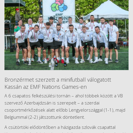
Bronzérmet szerzett a minifutball válogatott
Kassán az EMF Nations Games-en
A 6 csapatos felkészülési tornán – ahol többek között a VB
szervező Azerbajdzsán is szerepelt – a szerdai
csoportmérkőzések alatt előbb Lengyelországgal (1-1), majd
Belgiummal (2-2) játszottunk döntetlent.
A csütörtöki elődöntőben a házigazda szlovák csapattal