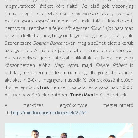
megmutatkozó játékot kért fiaitól. Az első gólt viszonylag
hamar meg is szereztük
Cseszneki Richárd
révén, azonban
ezután gyors egymásutánban két iraki találat következett,
nem voltak rendben a fejek, sőt egyszer
Sikur Lajos
hatalmas
bravúrja kellett ahhoz, hogy ne legyen két gólos a hátrányunk.
Szerencsére
Bognár Bence
révén még a szünet előtt sikerült
az egyenlítés. A második játékrészben rendezetebb sorokkal
és valamelyest jobb játékkal rukkoltak ki fiaink, melynek
köszönhetően előbb
Nagy Attila
, majd
Fekete Róbert
is
betalált, miközben a védelem nem engedte gólig jutni az iraki
akciókat. A 2-0-ra megnyert második félidőnek köszönhetően
4-2-re legyőztük
Irak
nemzeti csapatát és a vasárnap 10.00.
órakkor kezdődő elődöntőben
Tunéziával
mérkőzhetünk.
A mérkőzés jegyzőkönyvje megtekinthető
itt:
http://minifoci.hu/merkozesek/2764