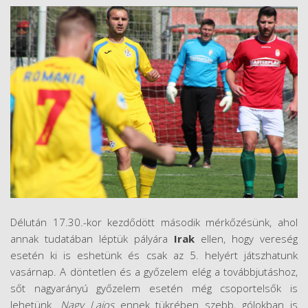
Délután 17.30.-kor kezdődött második mérkőzésünk, ahol
annak tudatában léptük pályára
Irak
ellen, hogy vereség
esetén ki is eshetünk és csak az 5. helyért játszhatunk
vasárnap. A döntetlen és a győzelem elég a továbbjutáshoz,
sőt nagyarányú győzelem esetén még csoportelsők is
lehetünk.
Nagy Lajos
ennek tükrében szebb, gólokban is