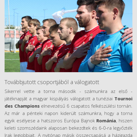
Továbbjutott csoportjából a válogatott
Sikerrel vette a torna második - számunkra az első -
játéknapját a magyar kispályás válogatott a tunéziai
Tournoi
des Champions
elnevezésű 6 csapatos felkészülési tornán.
Az már a pénteki napon kiderült számunkra, hogy a torna
egyik esélyese a hatszoros Európa Bajnok
Románia
, hiszen
keleti szomszédaink alaposan bekezdtek és 6-0-ra legyőzték
Irak legjobbjait. A nyitónap másik összecsapásá a házigazda