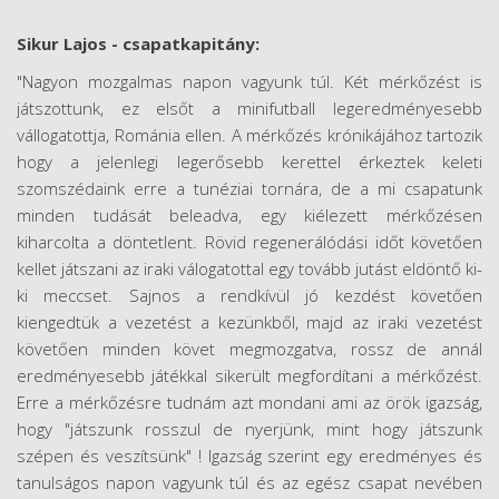
Sikur Lajos - csapatkapitány:
"Nagyon mozgalmas napon vagyunk túl. Két mérkőzést is
játszottunk, ez elsőt a minifutball legeredményesebb
vállogatottja, Románia ellen. A mérkőzés krónikájához tartozik
hogy a jelenlegi legerősebb kerettel érkeztek keleti
szomszédaink erre a tunéziai tornára, de a mi csapatunk
minden tudását beleadva, egy kiélezett mérkőzésen
kiharcolta a döntetlent. Rövid regenerálódási időt követően
kellet játszani az iraki válogatottal egy tovább jutást eldöntő ki-
ki meccset. Sajnos a rendkívül jó kezdést követően
kiengedtük a vezetést a kezünkből, majd az iraki vezetést
követően minden követ megmozgatva, rossz de annál
eredményesebb játékkal sikerült megfordítani a mérkőzést.
Erre a mérkőzésre tudnám azt mondani ami az örök igazság,
hogy "játszunk rosszul de nyerjünk, mint hogy játszunk
szépen és veszítsünk" ! Igazság szerint egy eredményes és
tanulságos napon vagyunk túl és az egész csapat nevében