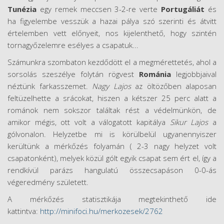
Tunézia
egy remek meccsen 3-2-re verte
Portugáliát
és
ha figyelembe vesszük a hazai pálya szó szerinti és átvitt
értelemben vett előnyeit, nos kijelenthető, hogy szintén
tornagyőzelemre esélyes a csapatuk...
Számunkra szombaton kezdődött el a megmérettetés, ahol a
sorsolás szeszélye folytán rögvest
Románia
legjobbjaival
néztünk farkasszemet.
Nagy Lajos
az öltözőben alaposan
feltüzelhette a srácokat, hiszen a kétszer 25 perc alatt a
románok nem sokszor találtak rést a védelmünkön, de
amikor mégis, ott volt a válogatott kapitálya
Sikur Lajos
a
gólvonalon. Helyzetbe mi is körülbelül ugyanennyiszer
kerültünk a mérkőzés folyamán ( 2-3 nagy helyzet volt
csapatonként), melyek közül gólt egyik csapat sem ért el, így a
rendkívül parázs hangulatú összecsapáson 0-0-ás
végeredmény született.
A mérkőzés statisztikája megtekinthető ide
kattintva:
http://minifoci.hu/merkozesek/2762