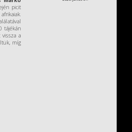
s Márkó
jén picit
frikaiak.
lálatával
0 tájékán
 vissza a
ltük, míg