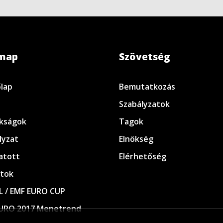
emap
Szövetség
lap
Bemutatkozás
Szabályzatok
kságok
Tagok
lyzat
Elnökség
atott
Elérhetőség
tok
L / EMF EURO CUP
URO 2017 Menetrend