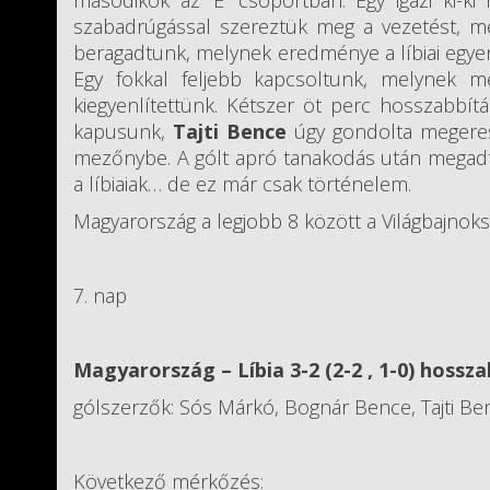
másodikok az ’E’ csoportban. Egy igazi ki-
szabadrúgással szereztük meg a vezetést, mely
beragadtunk, melynek eredménye a líbiai egyenlí
Egy fokkal feljebb kapcsoltunk, melynek 
kiegyenlítettünk. Kétszer öt perc hosszabbítá
kapusunk,
Tajti Bence
úgy gondolta megereszt
mezőnybe. A gólt apró tanakodás után megadtá
a líbiaiak… de ez már csak történelem.
Magyarország a legjobb 8 között a Világbajnok
7. nap
Magyarország – Líbia 3-2 (2-2 , 1-0) hossz
gólszerzők: Sós Márkó, Bognár Bence, Tajti Be
Következő mérkőzés: