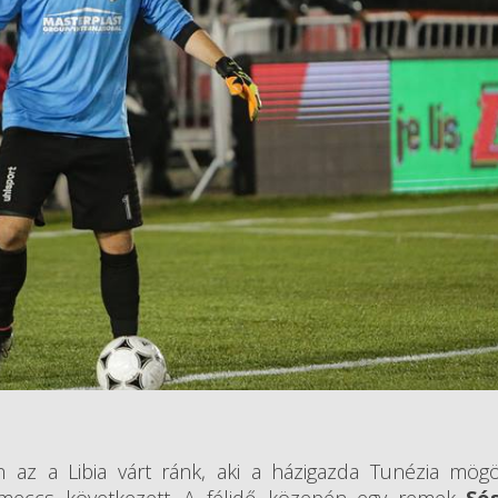
 az a Libia várt ránk, aki a házigazda Tunézia mögö