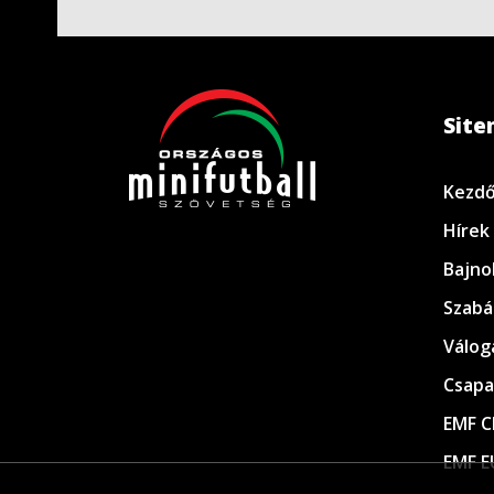
Sit
Kezdő
Hírek
Bajno
Szabá
Válog
Csapa
EMF C
EMF E