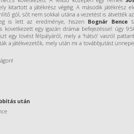
ki meccs következett. A félidő közepén egy remek
Só
 kitartott a játékrész végéig. A második játékrész ele
tő gól, sőt nem sokkal utána a vezetést is átvették az a
meg is lett az eredménye, hiszen
Bognár Bence
ta
s következett egy igazán drámai befejezéssel: úgy 9:5
 egy lövést félpályáról, mely a ’hátsó’ vasról pattant
k a játékvezetők, mely után mi a továbbjutást ünnepe
ságon!
abbítás után
nce