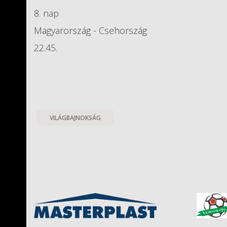
8. nap
Magyarország - Csehország
22.45.
VILÁGBAJNOKSÁG