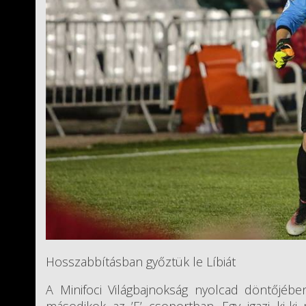
Hosszabbításban győztük le Líbiát
A Minifoci Világbajnokság nyolcad döntőjében