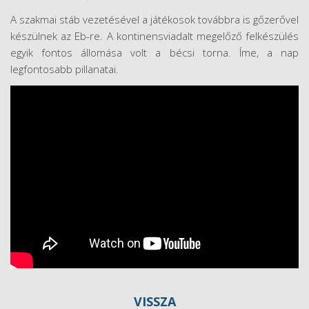
A szakmai stáb vezetésével a játékosok továbbra is gőzerővel
készülnek az Eb-re. A kontinensviadalt megelőző felkészülés
egyik fontos állomása volt a bécsi torna. Íme, a nap
legfontosabb pillanatai.
VISSZA