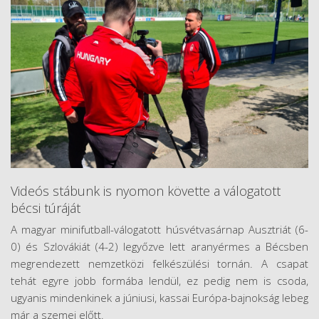
Videós stábunk is nyomon követte a válogatott
bécsi túráját
A magyar minifutball-válogatott húsvétvasárnap Ausztriát (6-
0) és Szlovákiát (4-2) legyőzve lett aranyérmes a Bécsben
megrendezett nemzetközi felkészülési tornán. A csapat
tehát egyre jobb formába lendül, ez pedig nem is csoda,
ugyanis mindenkinek a júniusi, kassai Európa-bajnokság lebeg
már a szemei előtt.