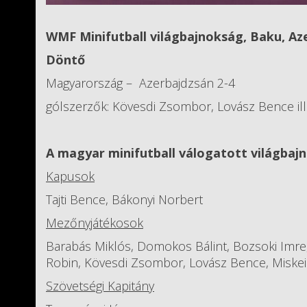
WMF Minifutball világbajnokság, Baku, Az
Döntő
Magyarország – Azerbajdzsán 2-4
gólszerzők: Kövesdi Zsombor, Lovász Bence ill
A magyar minifutball válogatott világbaj
Kapusok
Tajti Bence, Bákonyi Norbert
Mezőnyjátékosok
Barabás Miklós, Domokos Bálint, Bozsoki Imre
Robin, Kövesdi Zsombor, Lovász Bence, Miske
Szövetségi Kapitány