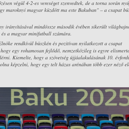
kőzésen végül 4-2-es vereséget szenvedtek, de a torna során nyú
Egy maroknyi magyar küzdött ma este Bakuban" – a csapat bü
ány irányításával mindössze második évében sikerült világbajn
 és a magyar minifutball számára.
Elnöke rendkívül büszkén és pozitívan nyilatkozott a csapat
, hogy egy rohamosan fejlődő, nemzetközileg is egyre elismert
lérni. Kiemelte, hogy a szövetség újjáalakulásának 10. évford
olna képzelni, hogy egy telt házas arénában több ezer néző el