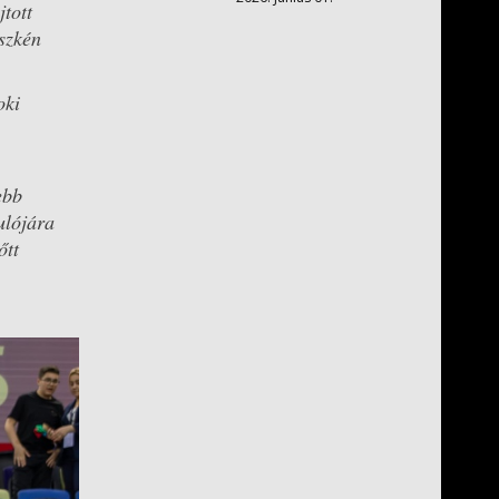
jtott
szkén
oki
ebb
ulójára
őtt