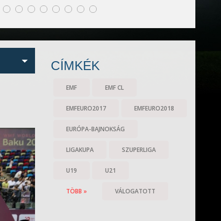
CÍMKÉK
EMF
EMF CL
EMFEURO2017
EMFEURO2018
EURÓPA-BAJNOKSÁG
LIGAKUPA
SZUPERLIGA
U19
U21
TÖBB »
VÁLOGATOTT