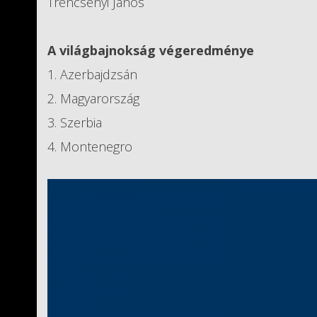
Trencsényi János
A világbajnokság végeredménye
1. Azerbajdzsán
2. Magyarország
3. Szerbia
4. Montenegro