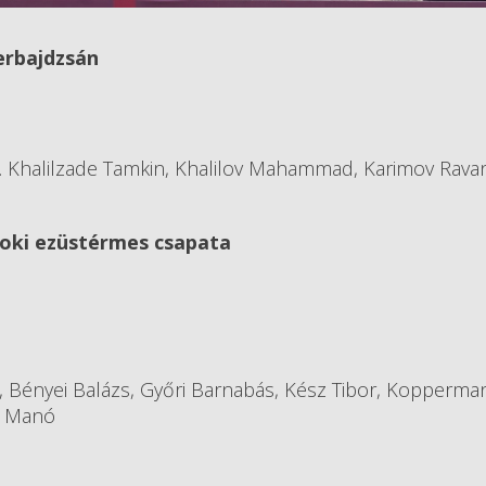
erbajdzsán
. Khalilzade Tamkin, Khalilov Mahammad, Karimov Ravan
noki ezüstérmes csapata
, Bényei Balázs, Győri Barnabás, Kész Tibor, Kopperma
i Manó