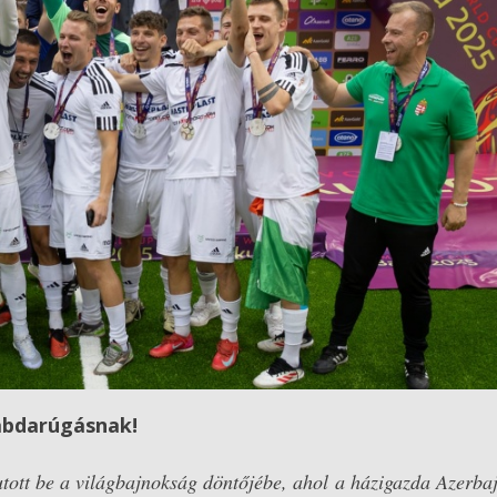
labdarúgásnak!
jutott be a világbajnokság döntőjébe, ahol a házigazda Azerba