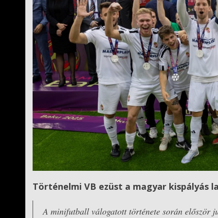
Történelmi VB ezüst a magyar kispályás 
A minifutball válogatott története során először 