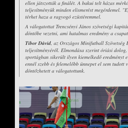
ellen játszották a finálét. A bakui telt házas mér
teljesítményük minden elismerést megérdemel. "
térhet haza a ragyogó ezüstéremmel.
A válogatottat Trencsényi János szövetségi kapit
döntőbe vezetni, ami hatalmas eredmény a csapat
Tibor Dávid
, az Országos Minifutball Szövetség 
teljesítményéről. Elmondása szerint óriási dolog
sportágban sikerült ilyen kiemelkedő eredményt e
ennél szebb és felemelőbb ünnepet el sem tudott v
döntőzhetett a válogatottunk.