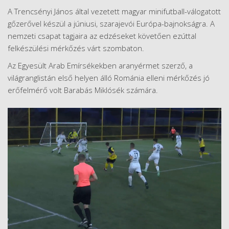
A Trencsényi János által vezetett magyar minifutball-válogatott
gőzerővel készül a júniusi, szarajevói Európa-bajnokságra. A
nemzeti csapat tagjaira az edzéseket követően ezúttal
felkészülési mérkőzés várt szombaton.
Az Egyesült Arab Emírsékekben aranyérmet szerző, a
világranglistán első helyen álló Románia elleni mérkőzés jó
erőfelmérő volt Barabás Miklósék számára.