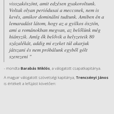
visszaköszönt, amit edzésen gyakoroltunk.
Voltak olyan periódusai a meccsnek, nem is
kevés, amikor dominálni tudtunk. Amiben én a
lemaradást látom, hogy az a gyilkos ösztön,
ami a románokban megvan, az belőlünk még
hiányzik. Amíg ők belővik a helyzeteik 80
százalékát, addig mi ezeket túl akarjuk
játszani és nem próbálunk egyből gólt
szerezeni "
- mondta
Barabás Miklós
, a válogatott csapatkapitánya.
A magyar válogatott szövetségi kapitánya,
Trencsényi János
is értékelt a lefújást követően: