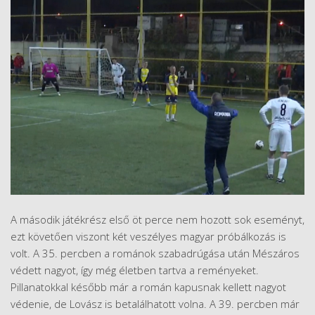
A második játékrész első öt perce nem hozott sok eseményt,
ezt követően viszont két veszélyes magyar próbálkozás is
volt. A 35. percben a románok szabadrúgása után Mészáros
védett nagyot, így még életben tartva a reményeket.
Pillanatokkal később már a román kapusnak kellett nagyot
védenie, de Lovász is betalálhatott volna. A 39. percben már