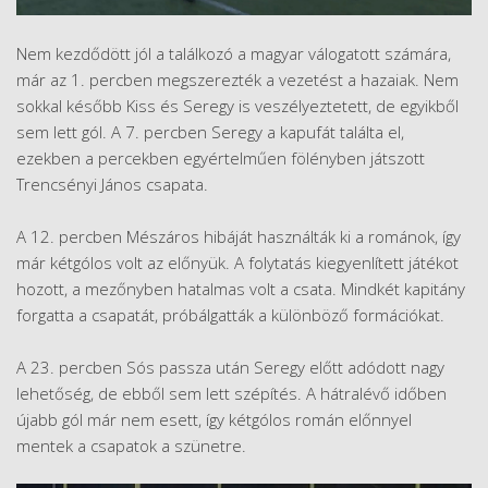
Nem kezdődött jól a találkozó a magyar válogatott számára,
már az 1. percben megszerezték a vezetést a hazaiak. Nem
sokkal később Kiss és Seregy is veszélyeztetett, de egyikből
sem lett gól. A 7. percben Seregy a kapufát találta el,
ezekben a percekben egyértelműen fölényben játszott
Trencsényi János csapata.
A 12. percben Mészáros hibáját használták ki a románok, így
már kétgólos volt az előnyük. A folytatás kiegyenlített játékot
hozott, a mezőnyben hatalmas volt a csata. Mindkét kapitány
forgatta a csapatát, próbálgatták a különböző formációkat.
A 23. percben Sós passza után Seregy előtt adódott nagy
lehetőség, de ebből sem lett szépítés. A hátralévő időben
újabb gól már nem esett, így kétgólos román előnnyel
mentek a csapatok a szünetre.