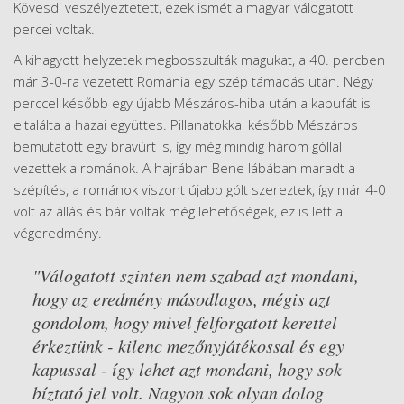
Kövesdi veszélyeztetett, ezek ismét a magyar válogatott
percei voltak.
A kihagyott helyzetek megbosszulták magukat, a 40. percben
már 3-0-ra vezetett Románia egy szép támadás után. Négy
perccel később egy újabb Mészáros-hiba után a kapufát is
eltalálta a hazai együttes. Pillanatokkal később Mészáros
bemutatott egy bravúrt is, így még mindig három góllal
vezettek a románok. A hajrában Bene lábában maradt a
szépítés, a románok viszont újabb gólt szereztek, így már 4-0
volt az állás és bár voltak még lehetőségek, ez is lett a
végeredmény.
"Válogatott szinten nem szabad azt mondani,
hogy az eredmény másodlagos, mégis azt
gondolom, hogy mivel felforgatott kerettel
érkeztünk - kilenc mezőnyjátékossal és egy
kapussal - így lehet azt mondani, hogy sok
bíztató jel volt. Nagyon sok olyan dolog