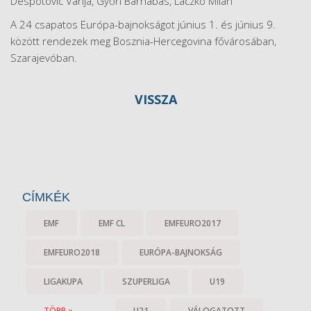
Despotovic Vanja, Győri Barnabás, Laczkó Milán
A 24 csapatos Európa-bajnokságot június 1. és június 9.
között rendezek meg Bosznia-Hercegovina fővárosában,
Szarajevóban.
VISSZA
CÍMKÉK
EMF
EMF CL
EMFEURO2017
EMFEURO2018
EURÓPA-BAJNOKSÁG
LIGAKUPA
SZUPERLIGA
U19
TÖBB »
U21
VÁLOGATOTT