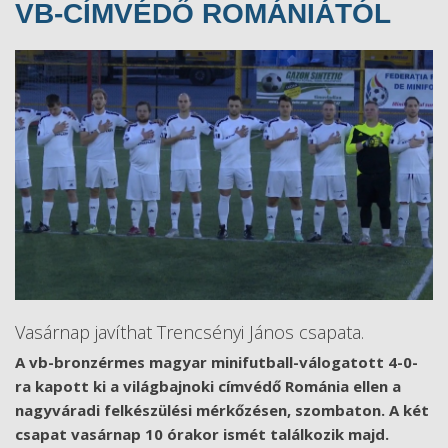
VB-CÍMVÉDŐ ROMÁNIÁTÓL
Vasárnap javíthat Trencsényi János csapata.
A vb-bronzérmes magyar minifutball-válogatott 4-0-
ra kapott ki a világbajnoki címvédő Románia ellen a
nagyváradi felkészülési mérkőzésen, szombaton. A két
csapat vasárnap 10 órakor ismét találkozik majd.