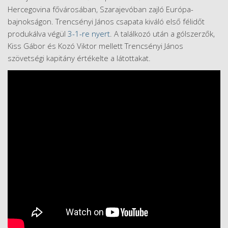
Hercegovina fővárosában, Szarajevóban zajló Európa-
bajnokságon. Trencsényi János csapata kiváló első félidőt
produkálva végül
3-1-re nyert
. A találkozó után a gólszerzők,
Kiss Gábor és Kozó Viktor mellett Trencsényi János
szövetségi kapitány értékelte a látottakat.