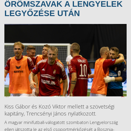
ÖRÖMSZAVAK A LENGYELEK
LEGYŐZÉSE UTÁN
Kiss Gábor és Kozó Viktor mellett a szövetségi
kapitány, Trencsényi János nyilatkozott.
A magyar minifutball-válogatott szombaton Lengyelország
ellen játszotta le az első csoportmérkőzését a Bosznia-