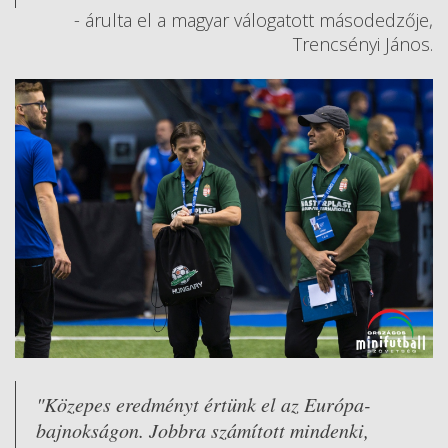
- árulta el a magyar válogatott másodedzője,
Trencsényi János.
"Közepes eredményt értünk el az Európa-
bajnokságon. Jobbra számított mindenki,