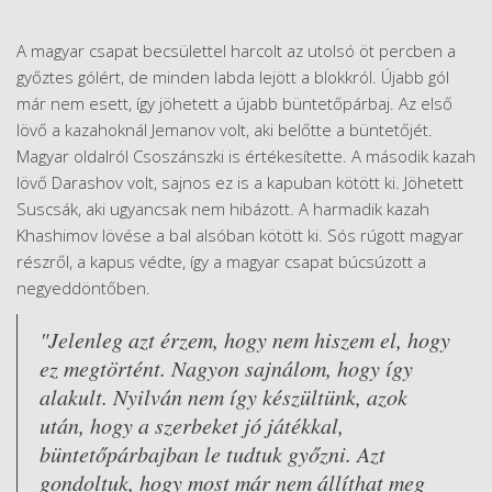
A magyar csapat becsülettel harcolt az utolsó öt percben a
győztes gólért, de minden labda lejött a blokkról. Újabb gól
már nem esett, így jöhetett a újabb büntetőpárbaj. Az első
lövő a kazahoknál Jemanov volt, aki belőtte a büntetőjét.
Magyar oldalról Csoszánszki is értékesítette. A második kazah
lövő Darashov volt, sajnos ez is a kapuban kötött ki. Jöhetett
Suscsák, aki ugyancsak nem hibázott. A harmadik kazah
Khashimov lövése a bal alsóban kötött ki. Sós rúgott magyar
részről, a kapus védte, így a magyar csapat búcsúzott a
negyeddöntőben.
"Jelenleg azt érzem, hogy nem hiszem el, hogy
ez megtörtént. Nagyon sajnálom, hogy így
alakult. Nyilván nem így készültünk, azok
után, hogy a szerbeket jó játékkal,
büntetőpárbajban le tudtuk győzni. Azt
gondoltuk, hogy most már nem állíthat meg