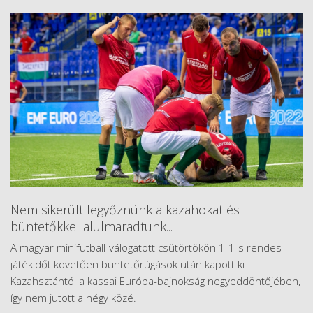
Nem sikerült legyőznünk a kazahokat és
büntetőkkel alulmaradtunk...
A magyar minifutball-válogatott csütörtökön 1-1-s rendes
játékidőt követően büntetőrúgások után kapott ki
Kazahsztántól a kassai Európa-bajnokság negyeddöntőjében,
így nem jutott a négy közé.