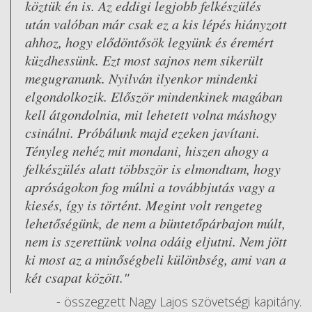
köztük én is. Az eddigi legjobb felkészülés
után valóban már csak ez a kis lépés hiányzott
ahhoz, hogy elődöntősök legyünk és éremért
küzdhessünk. Ezt most sajnos nem sikerült
megugranunk. Nyilván ilyenkor mindenki
elgondolkozik. Először mindenkinek magában
kell átgondolnia, mit lehetett volna máshogy
csinálni. Próbálunk majd ezeken javítani.
Tényleg nehéz mit mondani, hiszen ahogy a
felkészülés alatt többször is elmondtam, hogy
apróságokon fog múlni a továbbjutás vagy a
kiesés, így is történt. Megint volt rengeteg
lehetőségünk, de nem a büntetőpárbajon múlt,
nem is szerettünk volna odáig eljutni. Nem jött
ki most az a minőségbeli különbség, ami van a
két csapat között."
- összegzett Nagy Lajos szövetségi kapitány.