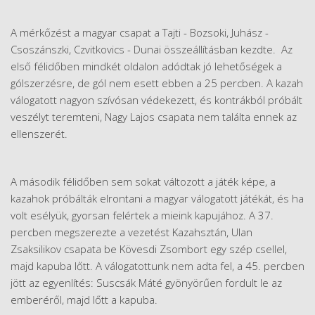
A mérkőzést a magyar csapat a Tajti - Bozsoki, Juhász -
Csoszánszki, Czvitkovics - Dunai összeállításban kezdte. Az
első félidőben mindkét oldalon adódtak jó lehetőségek a
gólszerzésre, de gól nem esett ebben a 25 percben. A kazah
válogatott nagyon szívósan védekezett, és kontrákból próbált
veszélyt teremteni, Nagy Lajos csapata nem találta ennek az
ellenszerét.
A második félidőben sem sokat változott a játék képe, a
kazahok próbálták elrontani a magyar válogatott játékát, és ha
volt esélyük, gyorsan felértek a mieink kapujához. A 37.
percben megszerezte a vezetést Kazahsztán, Ulan
Zsaksilikov csapata be Kövesdi Zsombort egy szép csellel,
majd kapuba lőtt. A válogatottunk nem adta fel, a 45. percben
jött az egyenlítés: Suscsák Máté gyönyörűen fordult le az
emberéről, majd lőtt a kapuba.