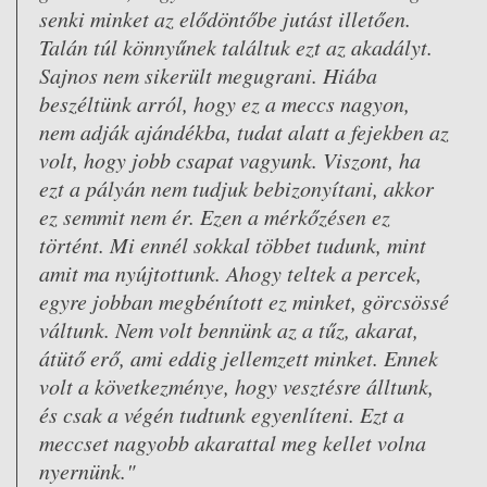
senki minket az elődöntőbe jutást illetően.
Talán túl könnyűnek találtuk ezt az akadályt.
Sajnos nem sikerült megugrani. Hiába
beszéltünk arról, hogy ez a meccs nagyon,
nem adják ajándékba, tudat alatt a fejekben az
volt, hogy jobb csapat vagyunk. Viszont, ha
ezt a pályán nem tudjuk bebizonyítani, akkor
ez semmit nem ér. Ezen a mérkőzésen ez
történt. Mi ennél sokkal többet tudunk, mint
amit ma nyújtottunk. Ahogy teltek a percek,
egyre jobban megbénított ez minket, görcsössé
váltunk. Nem volt bennünk az a tűz, akarat,
átütő erő, ami eddig jellemzett minket. Ennek
volt a következménye, hogy vesztésre álltunk,
és csak a végén tudtunk egyenlíteni. Ezt a
meccset nagyobb akarattal meg kellet volna
nyernünk."