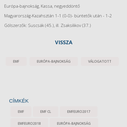
Európa-bajnokság, Kassa, negyeddöntő
Magyarország-Kazahsztán 1-1 (0-0)- büntetők után - 1-2
Gólszerzők: Suscsák (45.), ill. Zsaksilikov (37.)
VISSZA
EMF
EURÓPA-BAJNOKSÁG
VÁLOGATOTT
CÍMKÉK
EMF
EMF CL
EMFEURO2017
EMFEURO2018
EURÓPA-BAJNOKSÁG