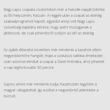
Nagy Lajos csapata csütörtökön már a hatodik napját töltötte
az Eb helyszínén, Kassán. A reggeli után a csapat az ebédig
szabadprogramot kapott, egyedül annyi volt Nagy Lajos
szövetségi kapitány kérése, hogy azért mozogjanak a
játékosok, de csak pihenésről szóljon az idő az ebédig.
Az újabb étkezést követően már mindenki a kazahok elleni
negyeddöntőre hangolt, majd a szokásos taktikai értekezlet
után azonnal elindult a csapat a Steel Arénába, ahol jöhetett
a nap legfontosabb 50 percre.
Sajnos amint már mindenki tudja, Kazahsztán legyőzte a
magyar válogatottat, így ezúttal a negyedöntő jelentette a
búcsút.