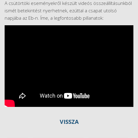
A csütörtöki eseményekről készült videós összeállításunkból
ismét betekintést nyerhetnek, ezúttal a csapat utolsó
napjába az Eb-n. Íme, a legfontosabb pillanatok:
VISSZA