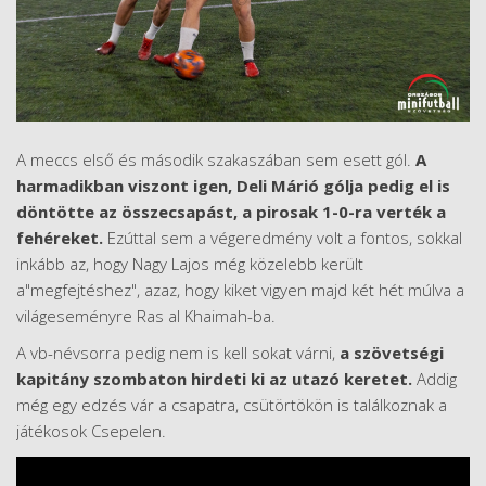
A meccs első és második szakaszában sem esett gól.
A
harmadikban viszont igen, Deli Márió gólja pedig el is
döntötte az összecsapást, a pirosak 1-0-ra verték a
fehéreket.
Ezúttal sem a végeredmény volt a fontos, sokkal
inkább az, hogy Nagy Lajos még közelebb került
a"megfejtéshez", azaz, hogy kiket vigyen majd két hét múlva a
világeseményre Ras al Khaimah-ba.
A vb-névsorra pedig nem is kell sokat várni,
a szövetségi
kapitány szombaton hirdeti ki az utazó keretet.
Addig
még egy edzés vár a csapatra, csütörtökön is találkoznak a
játékosok Csepelen.