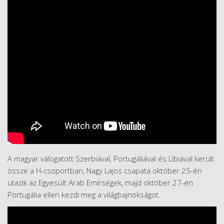
A magyar válogatott Szerbiával, Portugáliával és Líbiával került
össze a H-csoportban, Nagy Lajos csapata október 25-én
utazik az Egyesült Arab Emírségek, majd október 27-én
Portugália ellen kezdi meg a világbajnokságot.