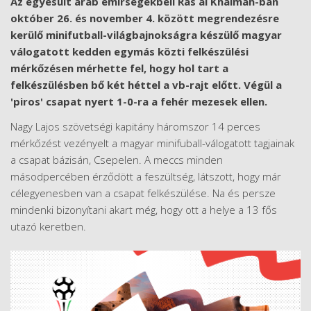
Az egyesült arab emírségekbeli Ras al Khaimah-ban
október 26. és november 4. között megrendezésre
kerülő minifutball-világbajnokságra készülő magyar
válogatott kedden egymás közti felkészülési
mérkőzésen mérhette fel, hogy hol tart a
felkészülésben bő két héttel a vb-rajt előtt. Végül a
'piros' csapat nyert 1-0-ra a fehér mezesek ellen.
Nagy Lajos szövetségi kapitány háromszor 14 perces
mérkőzést vezényelt a magyar minifuball-válogatott tagjainak
a csapat bázisán, Csepelen. A meccs minden
másodpercében érződött a feszültség, látszott, hogy már
célegyenesben van a csapat felkészülése. Na és persze
mindenki bizonyítani akart még, hogy ott a helye a 13 fős
utazó keretben.