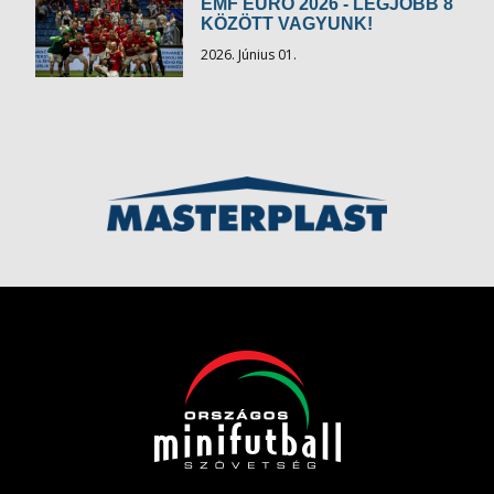
EMF EURO 2026 - LEGJOBB 8
KÖZÖTT VAGYUNK!
2026. Június 01.