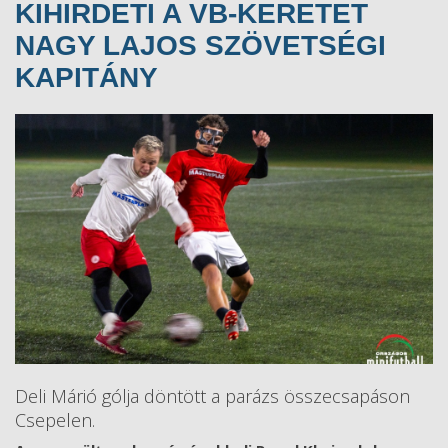
KIHIRDETI A VB-KERETET
NAGY LAJOS SZÖVETSÉGI
KAPITÁNY
Deli Márió gólja döntött a parázs összecsapáson
Csepelen.