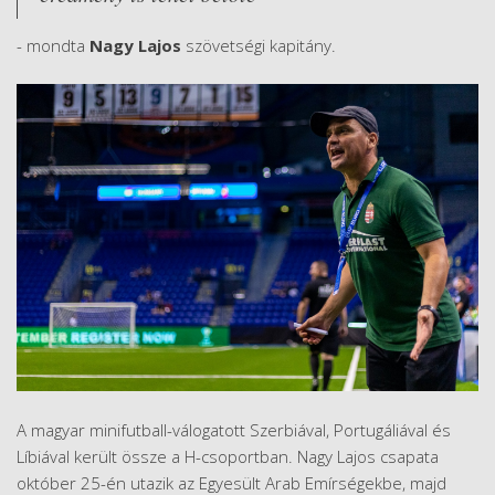
- mondta
Nagy Lajos
szövetségi kapitány.
A magyar minifutball-válogatott Szerbiával, Portugáliával és
Líbiával került össze a H-csoportban. Nagy Lajos csapata
október 25-én utazik az Egyesült Arab Emírségekbe, majd