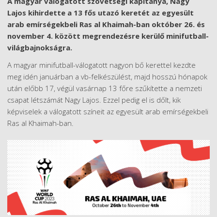
A magyar válogatott szövetségi kapitánya, Nagy
Lajos kihirdette a 13 fős utazó keretét az egyesült
arab emírségekbeli Ras al Khaimah-ban október 26. és
november 4. között megrendezésre kerülő minifutball-
világbajnokságra.
A magyar minifutball-válogatott nagyon bő kerettel kezdte
meg idén januárban a vb-felkészülést, majd hosszú hónapok
után előbb 17, végül vasárnap 13 főre szűkítette a nemzeti
csapat létszámát Nagy Lajos. Ezzel pedig el is dőlt, kik
képviselek a válogatott színeit az egyesült arab emírségekbeli
Ras al Khaimah-ban.