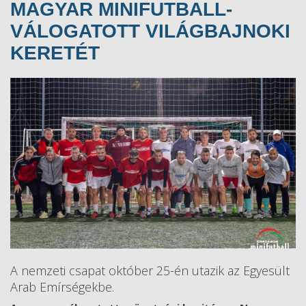
MAGYAR MINIFUTBALL-
VÁLOGATOTT VILÁGBAJNOKI
KERETÉT
A nemzeti csapat október 25-én utazik az Egyesült
Arab Emírségekbe.