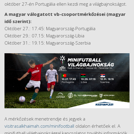
október 27-én Portugália ellen kezdi meg a világbajnokságot.
A magyar válogatott vb-csoportmérkőzései (magyar
idő szerint):
Október 27.: 17.45: Magyarország-Portugália
Október 29.: 07.15: Magyarország-Líbia
Október 31.: 19.15: Magyarország-Szerbia
A mérkőzések menetrendje és jegyek a
visitrasalkhaimah.com/minifootball
oldalon érhetőek el. A
minifutball világbajnoksággal kapcsolatos további információk