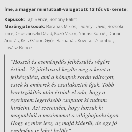
Íme, a magyar minifutball-válogatott 13 fős vb-kerete:
Kapusok:
Tajti Bence, Bohony Bálint
Mezőnyjátékosok:
Barabás Miklós, Ladányi Dávid, Bozsoki
Imre, Csoszánszki Dávid, Kozó Viktor, Nádasi Kornél, Dunai
András, Kiss Gábor, Győri Barnabás, Kövesdi Zsombor,
Lovász Bence
"Hosszú és eseménydús felkészülés végére
értünk. 32 játékossal kezdte meg a keret a
felkészülést, ami a hónapok során változott,
estek ki emberek és csatlakoztak újak. Több
keretszűkítés után értünk el oda, hogy a
szerintem legerősebb csapatot ki tudtam
hirdetni. Azt szeretném, hogy hozzuk ki
magunkból a maximumot a világbajnokságon.
Hogy ez mire lesz, az majd kiderül, de egy jó
eredmény is lehet belőle"