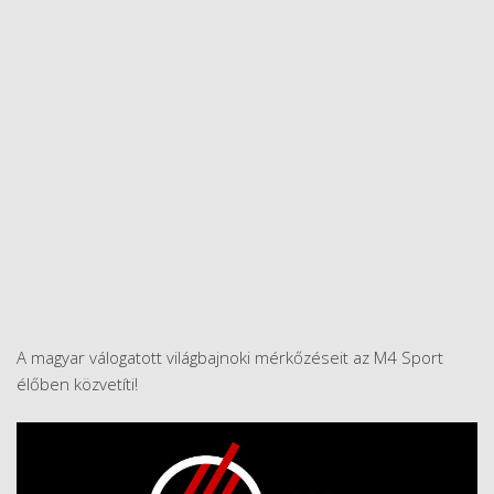
A magyar válogatott világbajnoki mérkőzéseit az M4 Sport
élőben közvetíti!