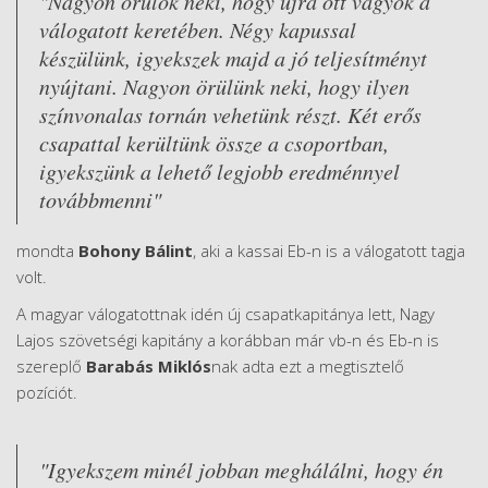
"Nagyon örülök neki, hogy újra ott vagyok a
válogatott keretében. Négy kapussal
készülünk, igyekszek majd a jó teljesítményt
nyújtani. Nagyon örülünk neki, hogy ilyen
színvonalas tornán vehetünk részt. Két erős
csapattal kerültünk össze a csoportban,
igyekszünk a lehető legjobb eredménnyel
továbbmenni"
mondta
Bohony Bálint
, aki a kassai Eb-n is a válogatott tagja
volt.
A magyar válogatottnak idén új csapatkapitánya lett, Nagy
Lajos szövetségi kapitány a korábban már vb-n és Eb-n is
szereplő
Barabás Miklós
nak adta ezt a megtisztelő
pozíciót.
"Igyekszem minél jobban meghálálni, hogy én