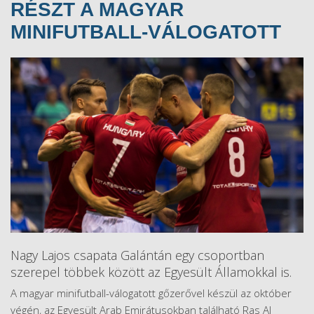
RÉSZT A MAGYAR
MINIFUTBALL-VÁLOGATOTT
Nagy Lajos csapata Galántán egy csoportban
szerepel többek között az Egyesült Államokkal is.
A magyar minifutball-válogatott gőzerővel készül az október
végén, az Egyesült Arab Emirátusokban található Ras Al