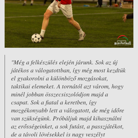
"Még a felkészülés elején járunk. Sok az új
játékos a válogatottban, így még most kezdtük
el gyakorolni a különböző mozgásokat,
taktikai elemeket. A tornától azt várom, hogy
minél jobban összecsiszolódjon majd a
csapat. Sok a fiatal a keretben, így
mozgékonyabb lett a válogatott, de még időre
van szükségünk. Próbáljuk majd kihasználni
az erősségeinket, a sok futást, a passzjátékot,
de a távoli lövésekkel is nagy veszélyt