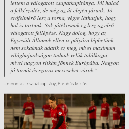
lettem a válogatott csapatkapitánya. Jól halad
a felkészülés, de még az út elején járunk. Jó
erőfelmérő lesz a torna, végre láthatjuk, hogy
hol is tartunk. Sok játékosnak ez lesz az első
válogatott fellépése. Nagy dolog, hogy az
Egyesült Államok ellen is pályára léphetünk,
nem sokaknak adatik ez meg, mivel maximum
világbajnokságon tudunk velük találkozni,
mivel nagyon ritkán jönnek Európába. Nagyon
jó tornát és szoros meccseket várok."
- mondta a csapatkapitány, Barabás Miklós.