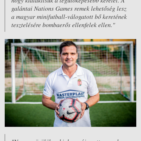
hogy kialakítsuk a legütőképesebb keretet. A
galántai Nations Games remek lehetőség lesz
a magyar minifutball-válogatott bő keretének
tesztelésére bombaerős ellenfelek ellen."