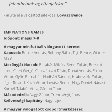
jelenthetünk az ellenfelekre"
- árulta el a válogatott játékosa,
Lovász Bence.
EMF NATIONS GAMES
Időpont: május 7-8
A magyar minifutball válogatott kerete:
Kapusok:
Benke András, Bohony Bálint, Tajti Bence, Wittner
Máté
Mezőnyjátékosok:
Barabás Miklós, Bene Zoltán, Bozsoki
Imre, Cseri Gergő, Csoszánszki Dávid, Dunai András, Fülöp
Viktor, Győri Barnabás, Hadházi Sándor, Hrabovszki Zoltán,
Jáger Roland, Kozó Viktor, Lovász Bence, Nagy Dániel, Nádasi
Kornél, Talabér Attila, Zámbó Tibor
Másodedzők:
Nagy Gábor, Trencsényi János
Szövetségi kapitány:
Nagy Lajos
A magyar válogatott csoportmérkőzései: