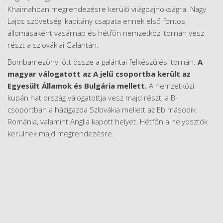
Khaimahban megrendezésre kerülő világbajnokságra. Nagy
Lajos szövetségi kapitány csapata ennek első fontos
állomásaként vasárnap és hétfőn nemzetközi tornán vesz
részt a szlovákiai Galántán.
Bombamezőny jött össze a galántai felkészülési tornán.
A
magyar válogatott az A jelű csoportba került az
Egyesült Államok és Bulgária mellett.
A nemzetközi
kupán hat ország válogatottja vesz majd részt, a B-
csoportban a házigazda Szlovákia mellett az Eb második
Románia, valamint Anglia kapott helyet. Hétfőn a helyosztók
kerülnek majd megrendezésre.