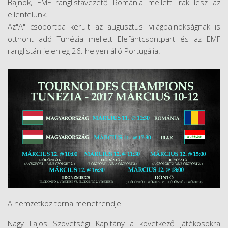
Bajnok, EMF ranglistavezető Románia mellett Irak lesz az
ellenfelünk.
Az"A" csoportba került az augusztusi világbajnokságnak is
otthont adó Tunézia mellett Elefántcsontpart és az EMF
ranglistán jelenleg 26. helyen álló Portugália.
A nemzetköz torna menetrendje
Nagy Lajos Szövetségi Kapitány a következő játékosokra