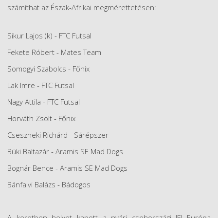
számíthat az Észak-Afrikai megmérettetésen:
Sikur Lajos (k) - FTC Futsal
Fekete Róbert - Mates Team
Somogyi Szabolcs - Főnix
Lak Imre - FTC Futsal
Nagy Attila - FTC Futsal
Horváth Zsolt - Főnix
Cseszneki Richárd - Sárépszer
Büki Baltazár - Aramis SE Mad Dogs
Bognár Bence - Aramis SE Mad Dogs
Bánfalvi Balázs - Bádogos
A keretben helyet kapott a nyári csehországi IFI Európa