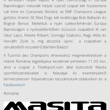
Bajnokságon második helyet szerző csapat két húzóemere
Lak Imre és Cseszneki Richárd, az EMF Champions League
győztes Aramis SE Mad Dogs két kivállósága Büki Baltazás és
Bognár Bence. Mellettük a nyári székesfehérvári Európa
Bajnokságon a nyolcaddöntőben búcsúzó csapatból itt van
Sikur Lajos, Fekete Róbert, Somogyi Szabolcs, Nagy Attila és
Horváth Zsolt is, míg abszolút újonc a csapatban a
sérüléséből visszatérő Bánfalvi Balázs!
A Tuornoi des Champions elnevezésű megmérettetésen a
mieink Románia legjobbjaiva kezdenek pénteken 11.30.-kor,
ahol a csapat a Totallsport.com által biztosított Masita
sportfelszereléseket is felavatja! Az eseményekről
természetesen folyamatosan beszámolunk oldalunkon és a
Facebookon!
#youplay