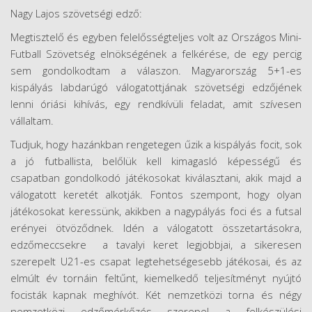
Nagy Lajos szövetségi edző:
Megtisztelő és egyben felelősségteljes volt az Országos Mini-
Futball Szövetség elnökségének a felkérése, de egy percig
sem gondolkodtam a válaszon. Magyarország 5+1-es
kispályás labdarúgó válogatottjának szövetségi edzőjének
lenni óriási kihívás, egy rendkívüli feladat, amit szívesen
vállaltam.
Tudjuk, hogy hazánkban rengetegen űzik a kispályás focit, sok
a jó futballista, belőlük kell kimagasló képességű és
csapatban gondolkodó játékosokat kiválasztani, akik majd a
válogatott keretét alkotják. Fontos szempont, hogy olyan
játékosokat keressünk, akikben a nagypályás foci és a futsal
erényei ötvöződnek. Idén a válogatott összetartásokra,
edzőmeccsekre a tavalyi keret legjobbjai, a sikeresen
szerepelt U21-es csapat legtehetségesebb játékosai, és az
elmúlt év tornáin feltűnt, kiemelkedő teljesítményt nyújtó
focisták kapnak meghívót. Két nemzetközi torna és négy
nemzetközi edzőmérkőzés szerepel a felkészülési