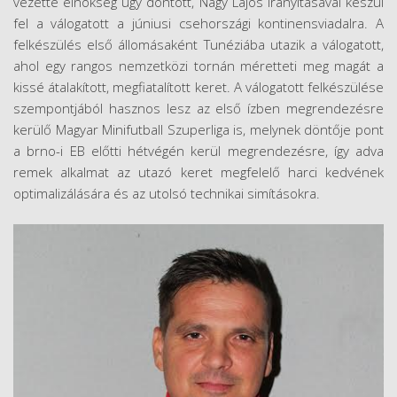
vezette elnökség úgy döntött, Nagy Lajos irányításával készül
fel a válogatott a júniusi csehországi kontinensviadalra. A
felkészülés első állomásaként Tunéziába utazik a válogatott,
ahol egy rangos nemzetközi tornán méretteti meg magát a
kissé átalakított, megfiatalított keret. A válogatott felkészülése
szempontjából hasznos lesz az első ízben megrendezésre
kerülő Magyar Minifutball Szuperliga is, melynek döntője pont
a brno-i EB előtti hétvégén kerül megrendezésre, így adva
remek alkalmat az utazó keret megfelelő harci kedvének
optimalizálására és az utolsó technikai simításokra.