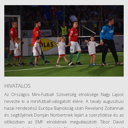
HIVATALOS
Az Országos Mini-Futball Szövetség elnöksége Nagy Lajost
nevezte ki a minifutball-válogatott élére. A tavaly augusztusi
hazai rendezésű Európa Bajnokság után Reveland Zoltánnak
és segítőjének Domján Norbertnek lejárt a szerződése és az
időközben az EMF elnökének megválasztott Tibor Dávid