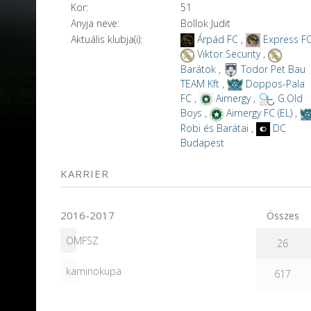
Kor:
51
Anyja neve:
Bollok Judit
Aktuális klubja(i):
Árpád FC
,
Express F
Viktor Security
,
Barátok
,
Todor Pet Bau
TEAM Kft
,
Doppos-Pala
FC
,
Airnergy
,
G.Old
Boys
,
Airnergy FC (EL)
,
Robi és Barátai
,
DC
Budapest
KARRIER
2016-2017
Összes
OMFSZ
26
kaminokupa
617