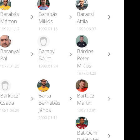
Barabás
Barabás
Baracsi
Márton
Miklós
Attila
1992.11.12
1990.01.15
1993.08.07
Baranyai
Baranyi
Bárdos
Pál
Bálint
Péter
Miklós
1977.01.25
1989.01.24
1977.04.28
Barkóczi
Barta
Bartucz
Csaba
Barnabás
Martin
János
1981.08.29
1997.12.31
2000.01.11
Bat-Ochir
Batkhishig