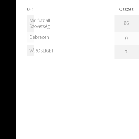
0-1
Összes
Minifutball
86
Szövetség
Debrecen
0
VÁROSLIGET
7