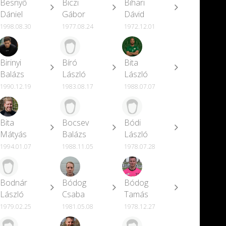
Besnyő
Biczi
Bihari
Dániel
Gábor
Dávid
1998.08.30
1977.08.24
1972.12.01
Birinyi
Bíró
Bita
Balázs
László
László
1990.12.19
1983.08.17
1988.07.07
Bita
Bocsev
Bódi
Mátyás
Balázs
László
1994.01.07
1988.11.05
1978.07.28
Bodnár
Bódog
Bódog
László
Csaba
Tamás
1979.02.25
1981.05.08
1978.12.27