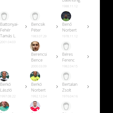
1988.11.12
Battonyai-
Bencsik
Benő
Fehér
Péter
Norbert
Tamás L.
1983.07.29
1978.11.12
2001.04.03
Berencsi
Béres
Bence
Ferenc
2000.03.09
1982.04.15
Berkó
Berkó
Bertalan
László
Norbert
Zsolt
1997.08.22
1992.12.04
1976.04.16