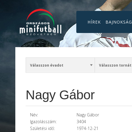
HÍREK
BAJNOKSÁ
Nagy Gábor
Név:
Nagy Gábor
Igazolásszám:
3404
Születési idő:
1974-12-21