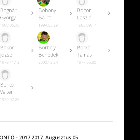
Bognár
Bohony
Bojtor
György
Bálint
László
1988.05.06
1994.03.29
1985.09.17
Bokor
Borbély
Borkó
József
Benedek
Tamás
1979.11.13
2000.12.24
1977.05.30
Borkó
Valter
1979.07.22
ÖNTŐ - 2017 2017. Augusztus 05