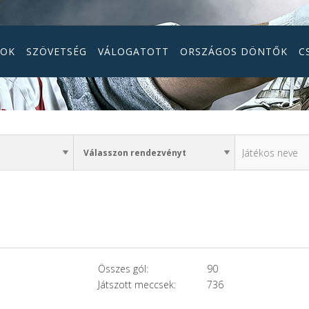
GOK
SZÖVETSÉG
VÁLOGATOTT
ORSZÁGOS DÖNTŐK
C
Összes gól:
90
Játszott meccsek:
736