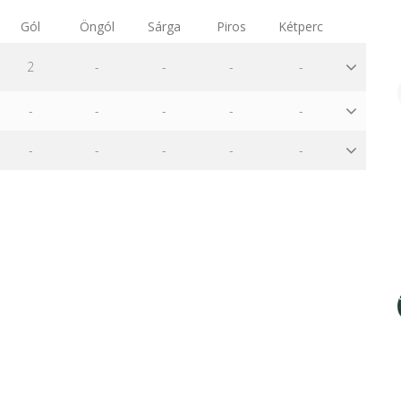
Gól
Öngól
Sárga
Piros
Kétperc
2
-
-
-
-
-
-
-
-
-
-
-
-
-
-