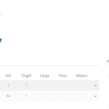
C
,
Gól
Öngól
Sárga
Piros
Kétperc
2
1
-
-
-
84
1
-
-
-