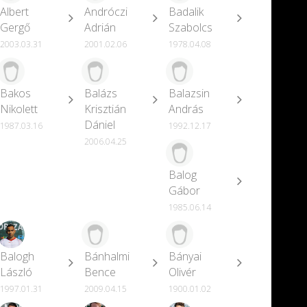
Albert
Andróczi
Badalik
Gergő
Adrián
Szabolcs
2003.03.31
2001.02.06
1978.04.08
Bakos
Balázs
Balazsin
Nikolett
Krisztián
András
Dániel
1987.03.16
1992.12.17
2006.04.25
Balog
Gábor
1985.06.14
Balogh
Bánhalmi
Bányai
László
Bence
Olivér
1997.01.31
2009.04.15
1900.01.02