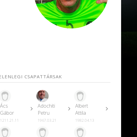
JELENLEGI CSAPATTÁRSAK
Ács
Adochiti
Albert
Gábor
Petru
Attila
1211.21.11
1967.03.21
1982.04.13