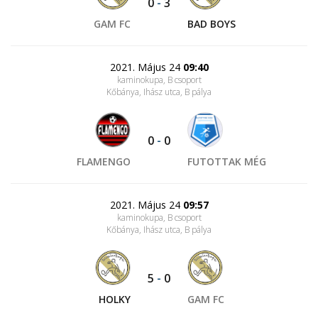
0
-
3
GAM FC
BAD BOYS
2021. Május 24
09:40
kaminokupa, B csoport
Kőbánya, Ihász utca
, B pálya
0
-
0
FLAMENGO
FUTOTTAK MÉG
2021. Május 24
09:57
kaminokupa, B csoport
Kőbánya, Ihász utca
, B pálya
5
-
0
HOLKY
GAM FC