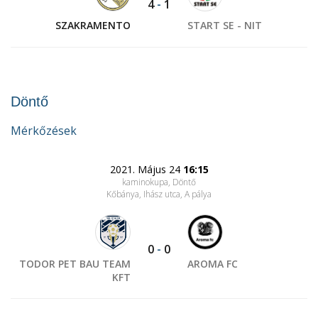
4
-
1
SZAKRAMENTO
START SE - NIT
Döntő
Mérkőzések
2021. Május 24
16:15
kaminokupa, Döntő
Kőbánya, Ihász utca
, A pálya
0
-
0
TODOR PET BAU TEAM
AROMA FC
KFT