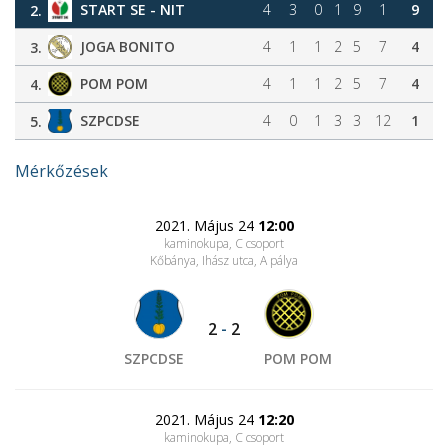
START SE - NIT
4
3
0
1
9
1
9
2.
JOGA BONITO
4
1
1
2
5
7
4
3.
POM POM
4
1
1
2
5
7
4
4.
SZPCDSE
4
0
1
3
3
12
1
5.
Mérkőzések
2021. Május 24
12:00
kaminokupa, C csoport
Kőbánya, Ihász utca
, A pálya
2
-
2
SZPCDSE
POM POM
2021. Május 24
12:20
kaminokupa, C csoport