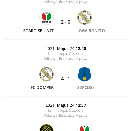
Kőbánya, Ihász utca
, A pálya
2
-
0
START SE - NIT
JOGA BONITO
2021. Május 24
12:40
kaminokupa, C csoport
Kőbánya, Ihász utca
, A pálya
4
-
1
FC DÖMPER
SZPCDSE
2021. Május 24
12:57
kaminokupa, C csoport
Kőbánya, Ihász utca
, A pálya