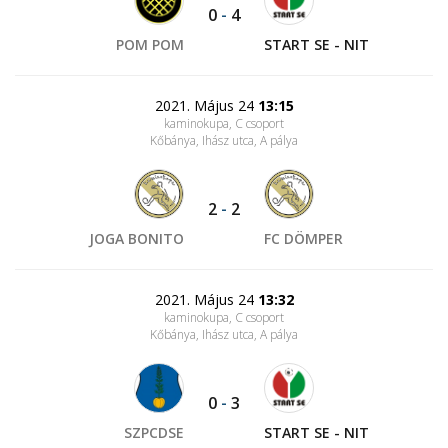
0
-
4
POM POM
START SE - NIT
2021. Május 24
13:15
kaminokupa, C csoport
Kőbánya, Ihász utca
, A pálya
2
-
2
JOGA BONITO
FC DÖMPER
2021. Május 24
13:32
kaminokupa, C csoport
Kőbánya, Ihász utca
, A pálya
0
-
3
SZPCDSE
START SE - NIT