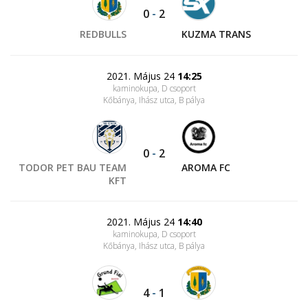
0
-
2
REDBULLS
KUZMA TRANS
2021. Május 24
14:25
kaminokupa, D csoport
Kőbánya, Ihász utca
, B pálya
0
-
2
TODOR PET BAU TEAM
AROMA FC
KFT
2021. Május 24
14:40
kaminokupa, D csoport
Kőbánya, Ihász utca
, B pálya
4
-
1