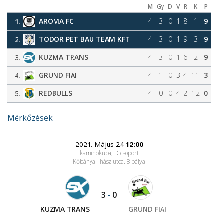
M
Gy
D
V
R
K
P
AROMA FC
4
3
0
1
8
1
9
1.
TODOR PET BAU TEAM KFT
4
3
0
1
9
3
9
2.
KUZMA TRANS
4
3
0
1
6
2
9
3.
GRUND FIAI
4
1
0
3
4
11
3
4.
REDBULLS
4
0
0
4
2
12
0
5.
Mérkőzések
2021. Május 24
12:00
kaminokupa, D csoport
Kőbánya, Ihász utca
, B pálya
3
-
0
KUZMA TRANS
GRUND FIAI