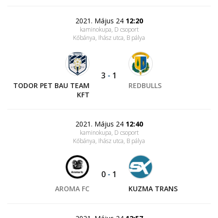
2021. Május 24
12:20
kaminokupa, D csoport
Kőbánya, Ihász utca
, B pálya
3
-
1
TODOR PET BAU TEAM
REDBULLS
KFT
2021. Május 24
12:40
kaminokupa, D csoport
Kőbánya, Ihász utca
, B pálya
0
-
1
AROMA FC
KUZMA TRANS