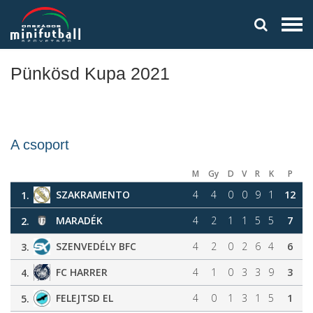
Pünkösd Kupa 2021
A csoport
M
Gy
D
V
R
K
P
SZAKRAMENTO
4
4
0
0
9
1
12
1.
MARADÉK
4
2
1
1
5
5
7
2.
SZENVEDÉLY BFC
4
2
0
2
6
4
6
3.
FC HARRER
4
1
0
3
3
9
3
4.
FELEJTSD EL
4
0
1
3
1
5
1
5.