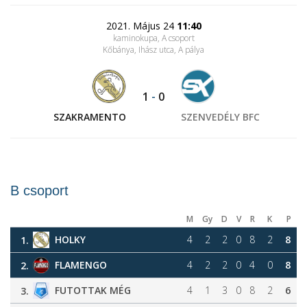
2021. Május 24
11:40
kaminokupa, A csoport
Kőbánya, Ihász utca
, A pálya
1
-
0
SZAKRAMENTO
SZENVEDÉLY BFC
B csoport
M
Gy
D
V
R
K
P
HOLKY
4
2
2
0
8
2
8
1.
FLAMENGO
4
2
2
0
4
0
8
2.
FUTOTTAK MÉG
4
1
3
0
8
2
6
3.