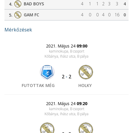
BAD BOYS
4
1
1
2
3
3
4
4.
GAM FC
4
0
0
4
0
16
0
5.
Mérkőzések
2021. Május 24
09:00
kaminokupa, B csoport
Kőbánya, Ihász utca
, B pálya
2
-
2
FUTOTTAK MÉG
HOLKY
2021. Május 24
09:20
kaminokupa, B csoport
Kőbánya, Ihász utca
, B pálya