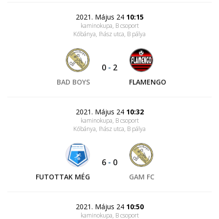
2021. Május 24
10:15
kaminokupa, B csoport
Kőbánya, Ihász utca
, B pálya
0
-
2
BAD BOYS
FLAMENGO
2021. Május 24
10:32
kaminokupa, B csoport
Kőbánya, Ihász utca
, B pálya
6
-
0
FUTOTTAK MÉG
GAM FC
2021. Május 24
10:50
kaminokupa, B csoport