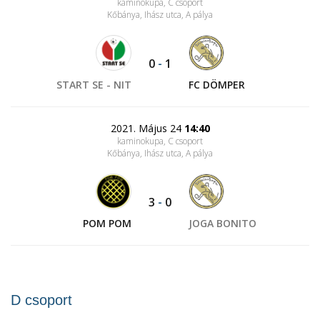
kaminokupa, C csoport
Kőbánya, Ihász utca
, A pálya
0
-
1
START SE - NIT
FC DÖMPER
2021. Május 24
14:40
kaminokupa, C csoport
Kőbánya, Ihász utca
, A pálya
3
-
0
POM POM
JOGA BONITO
D csoport