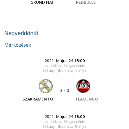
GRUND FIAI
REDBULLS
Negyeddöntő
Mérkőzések
2021. Május 24
15:00
kaminokupa, Negyeddöntő
Kőbánya, Ihász utca
, A pálya
3
-
0
SZAKRAMENTO
FLAMENGO
2021. Május 24
15:00
kaminokupa, Negyeddöntő
Kőbánya, Ihász utca
, B pálya