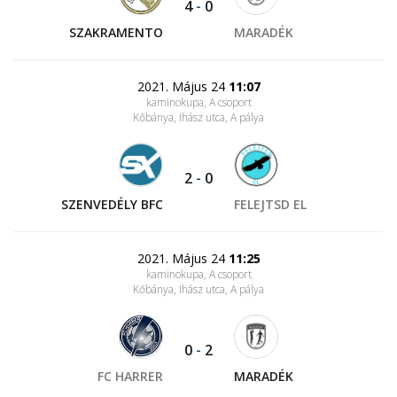
4
-
0
SZAKRAMENTO
MARADÉK
2021. Május 24
11:07
kaminokupa, A csoport
Kőbánya, Ihász utca
, A pálya
2
-
0
SZENVEDÉLY BFC
FELEJTSD EL
2021. Május 24
11:25
kaminokupa, A csoport
Kőbánya, Ihász utca
, A pálya
0
-
2
FC HARRER
MARADÉK