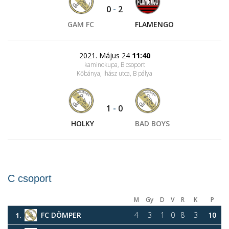
0
-
2
GAM FC
FLAMENGO
2021. Május 24
11:40
kaminokupa, B csoport
Kőbánya, Ihász utca
, B pálya
1
-
0
HOLKY
BAD BOYS
C csoport
M
Gy
D
V
R
K
P
FC DÖMPER
4
3
1
0
8
3
10
1.