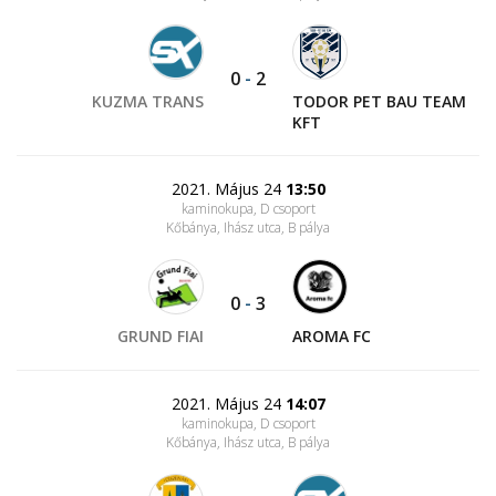
0
-
2
KUZMA TRANS
TODOR PET BAU TEAM
KFT
2021. Május 24
13:50
kaminokupa, D csoport
Kőbánya, Ihász utca
, B pálya
0
-
3
GRUND FIAI
AROMA FC
2021. Május 24
14:07
kaminokupa, D csoport
Kőbánya, Ihász utca
, B pálya