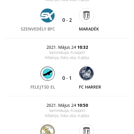
0
-
2
SZENVEDÉLY BFC
MARADÉK
2021. Május 24
10:32
kaminokupa, A csoport
Kőbánya, Ihász utca
, A pálya
0
-
1
FELEJTSD EL
FC HARRER
2021. Május 24
10:50
kaminokupa, A csoport
Kőbánya, Ihász utca
, A pálya