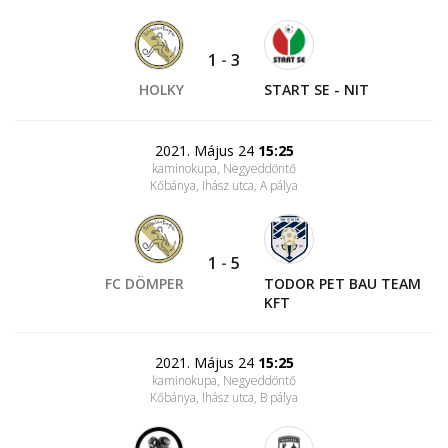
1
-
3
HOLKY
START SE - NIT
2021. Május 24
15:25
kaminokupa, Negyeddöntő
Kőbánya, Ihász utca
, A pálya
1
-
5
FC DÖMPER
TODOR PET BAU TEAM
KFT
2021. Május 24
15:25
kaminokupa, Negyeddöntő
Kőbánya, Ihász utca
, B pálya