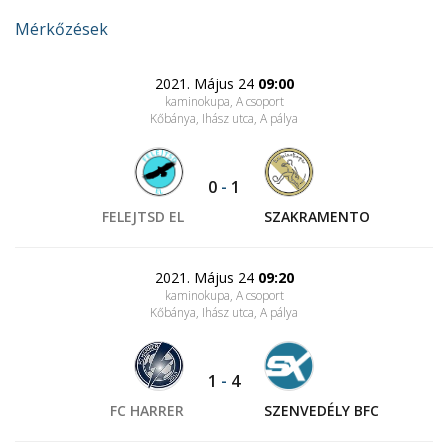
Mérkőzések
2021. Május 24
09:00
kaminokupa, A csoport
Kőbánya, Ihász utca
, A pálya
0
-
1
FELEJTSD EL
SZAKRAMENTO
2021. Május 24
09:20
kaminokupa, A csoport
Kőbánya, Ihász utca
, A pálya
1
-
4
FC HARRER
SZENVEDÉLY BFC