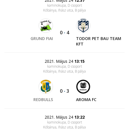
2021. Május 24
12:57
kaminokupa, D csoport
Kőbánya, Ihász utca
, B pálya
0
-
4
GRUND FIAI
TODOR PET BAU TEAM
KFT
2021. Május 24
13:15
kaminokupa, D csoport
Kőbánya, Ihász utca
, B pálya
0
-
3
REDBULLS
AROMA FC
2021. Május 24
13:22
kaminokupa, D csoport
Kőbánya, Ihász utca
, B pálya