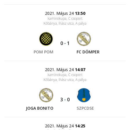
2021. Május 24
13:50
kaminokupa, C csoport
Kőbánya, Ihász utca
, A pálya
0
-
1
POM POM
FC DÖMPER
2021. Május 24
14:07
kaminokupa, C csoport
Kőbánya, Ihász utca
, A pálya
3
-
0
JOGA BONITO
SZPCDSE
2021. Május 24
14:25