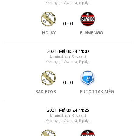
Kőbánya, Ihász utca
, B pálya
0
-
0
HOLKY
FLAMENGO
2021. Május 24
11:07
kaminokupa, B csoport
Kőbánya, Ihász utca
, B pálya
0
-
0
BAD BOYS
FUTOTTAK MÉG
2021. Május 24
11:25
kaminokupa, B csoport
Kőbánya, Ihász utca
, B pálya