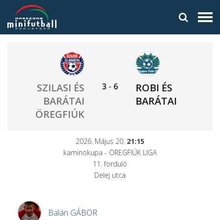
3
-
6
SZILASI ÉS
ROBI ÉS
BARÁTAI
BARÁTAI
ÖREGFIÚK
2026. Május 20.
21:15
kaminokupa - ÖREGFIÚK LIGA
11. forduló
Delej utca
Balán
GÁBOR