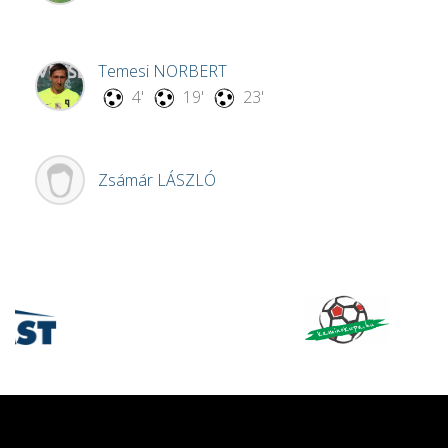
Temesi
NORBERT
4'
19'
23'
Zsámár
LÁSZLÓ