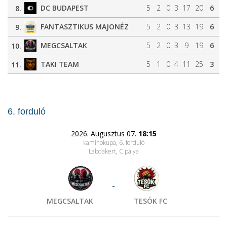
DC BUDAPEST
5
2
0
3
17
20
6
8.
FANTASZTIKUS MAJONÉZ
5
2
0
3
13
19
6
9.
MEGCSALTAK
5
2
0
3
9
19
6
10.
TAKI TEAM
5
1
0
4
11
25
3
11.
6. forduló
2026. Augusztus 07.
18:15
kaminokupa, 6. forduló
Labdakert
, C pálya
-
MEGCSALTAK
TESÓK FC