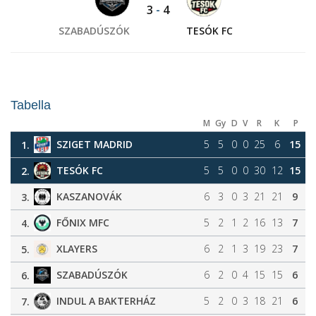
3
-
4
SZABADÚSZÓK
TESÓK FC
Tabella
M
Gy
D
V
R
K
P
SZIGET MADRID
5
5
0
0
25
6
15
1.
TESÓK FC
5
5
0
0
30
12
15
2.
KASZANOVÁK
6
3
0
3
21
21
9
3.
FŐNIX MFC
5
2
1
2
16
13
7
4.
XLAYERS
6
2
1
3
19
23
7
5.
SZABADÚSZÓK
6
2
0
4
15
15
6
6.
INDUL A BAKTERHÁZ
5
2
0
3
18
21
6
7.