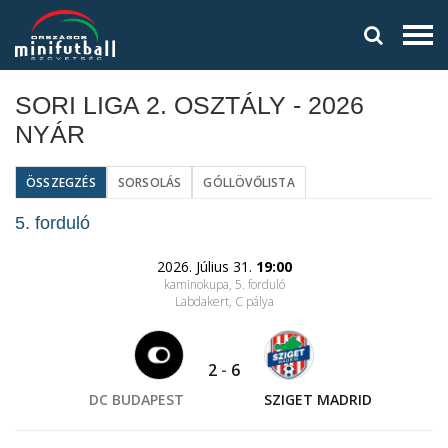
SORI LIGA 2. OSZTÁLY - 2026
NYÁR
ÖSSZEGZÉS
SORSOLÁS
GÓLLÖVŐLISTA
5. forduló
2026. Július 31.
19:00
kaminokupa, 5. forduló
Labdakert
, C pálya
2
-
6
DC BUDAPEST
SZIGET MADRID