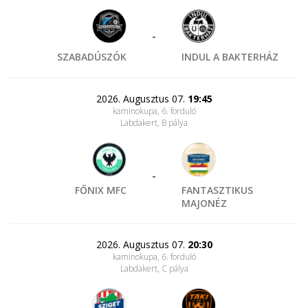
-
SZABADÚSZÓK
INDUL A BAKTERHÁZ
2026. Augusztus 07.
19:45
kaminokupa, 6. forduló
Labdakert
, B pálya
-
FŐNIX MFC
FANTASZTIKUS
MAJONÉZ
2026. Augusztus 07.
20:30
kaminokupa, 6. forduló
Labdakert
, C pálya