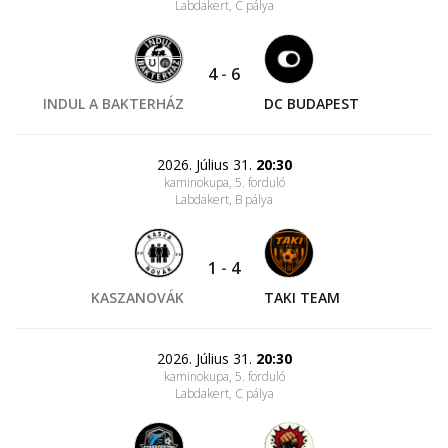
Labdakert
, C pálya
4
-
6
INDUL A BAKTERHÁZ
DC BUDAPEST
2026. Július 31.
20:30
kaminokupa, 5. forduló
Labdakert
, B pálya
1
-
4
KASZANOVÁK
TAKI TEAM
2026. Július 31.
20:30
kaminokupa, 5. forduló
Labdakert
, C pálya