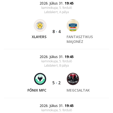
2026. Július 31.
19:45
kaminokupa, 5. forduló
Labdakert
, A pálya
8
-
4
XLAYERS
FANTASZTIKUS
MAJONÉZ
2026. Július 31.
19:45
kaminokupa, 5. forduló
Labdakert
, B pálya
5
-
2
FŐNIX MFC
MEGCSALTAK
2026. Július 31.
19:45
kaminokupa, 5. forduló