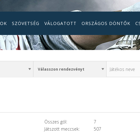
GOK
SZÖVETSÉG
VÁLOGATOTT
ORSZÁGOS DÖNTŐK
C
Összes gól:
7
Játszott meccsek:
507