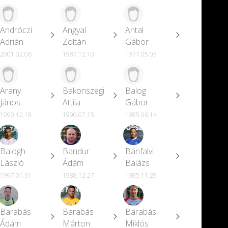
Andróczi
Angyal
Antal
Adrián
Zoltán
Gábor
2001.02.06
1987.12.10
1977.05.05
Arany
Bakonszegi
Balog
János
Attila
Gábor
1990.12.19
1990.07.15
1985.06.14
Balogh
Bandur
Bánfalvi
László
Ádám
Balázs
1997.01.31
1988.12.27
1985.11.29
Barabás
Barabás
Barabás
Ádám
Márton
Miklós