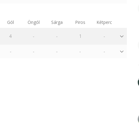
Gól
Öngól
Sárga
Piros
Kétperc
4
-
-
1
-
-
-
-
-
-