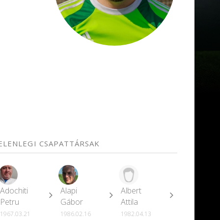
JELENLEGI CSAPATTÁRSAK
Adochiti
Alapi
Albert
Petru
Gábor
Attila
1967.03.21
1986.02.16
1982.04.13