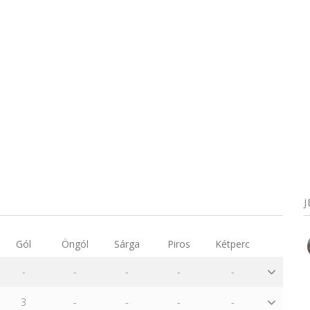
d
Gól
Öngól
Sárga
Piros
Kétperc
-
-
-
-
-
3
-
-
-
-