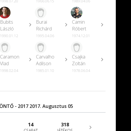
1998.07.20
1966.06.15
1989.04.06
Bubits
Burai
Camin
László
Richárd
Róbert
1990.01.12
1995.04.06
1974.12.01
Caramon
Carvalho
Csajka
Vlad
Adilson
Zoltán
1998.02.04
1985.01.10
1978.06.04
ÖNTŐ - 2017 2017. Augusztus 05
14
318
CSAPAT
JÁTÉKOS