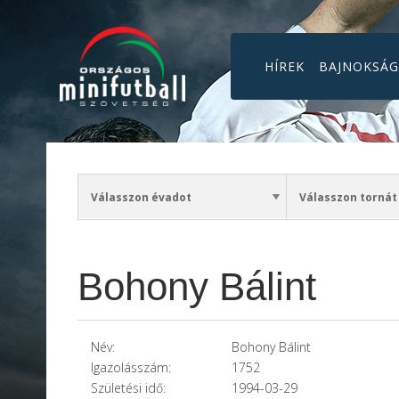
HÍREK
BAJNOKSÁ
Bohony Bálint
Név:
Bohony Bálint
Igazolásszám:
1752
Születési idő:
1994-03-29