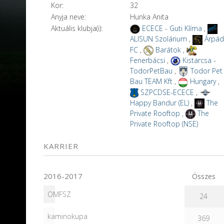
Kor:
32
Anyja neve:
Hunka Anita
Aktuális klubja(i):
ECECE - Guti Klíma
,
ALISUN Szolárium
,
Árpá
FC
,
Barátok
,
Fenerbácsi
,
Kistarcsa -
TodorPetBau
,
Todor Pet
Bau TEAM Kft
,
Hungary
,
SZPCDSE-ECECE
,
Happy Bandur (EL)
,
The
Private Rooftop
,
The
Private Rooftop (NSE)
KARRIER
2016-2017
Összes
OMFSZ
24
kaminokupa
369