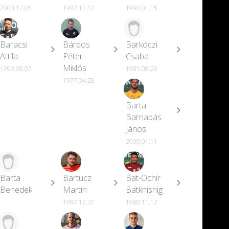
2000.12.05
1992.11.12
1990.01.15
Baracsi
Bárdos
Barkóczi
Attila
Péter
Csaba
Miklós
1993.08.07
1981.08.29
1977.04.28
Barta
Barnabás
János
2000.01.11
Barta
Bartucz
Bat-Ochir
Benedek
Martin
Batkhishig
1997.12.31
1988.11.12