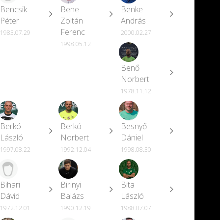
Bencsik
Bene
Benke
Péter
Zoltán
András
Ferenc
1983.07.29
2000.02.27
1998.05.12
Benő
Norbert
1978.11.12
Berkó
Berkó
Besnyő
László
Norbert
Dániel
1997.08.22
1992.12.04
1998.08.30
Bihari
Birinyi
Bita
Dávid
Balázs
László
1972.12.01
1990.12.19
1988.07.07