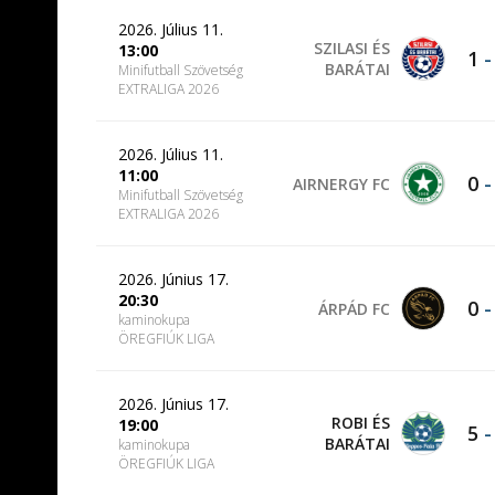
2026. Július 11.
SZILASI ÉS
13:00
1
BARÁTAI
Minifutball Szövetség
EXTRALIGA 2026
2026. Július 11.
11:00
0
AIRNERGY FC
Minifutball Szövetség
EXTRALIGA 2026
2026. Június 17.
20:30
0
ÁRPÁD FC
kaminokupa
ÖREGFIÚK LIGA
2026. Június 17.
ROBI ÉS
19:00
5
BARÁTAI
kaminokupa
ÖREGFIÚK LIGA