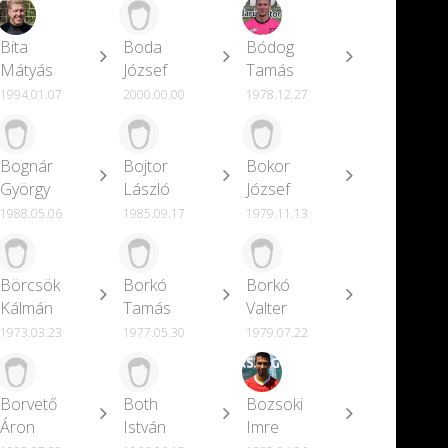
Bita
Boda
Bódog
Mátyás
József
Tamás
1994.01.07
2000.00.00
1978.12.27
Bognár
Bojtor
Bokor
György
László
József
1988.05.06
1985.09.17
1979.11.13
Börcsök
Borkó
Borkó
Kálmán
Tamás
Valter
1973.03.23
1977.05.30
1979.07.22
Borvető
Both
Bozsoki
Áron
István
Imre