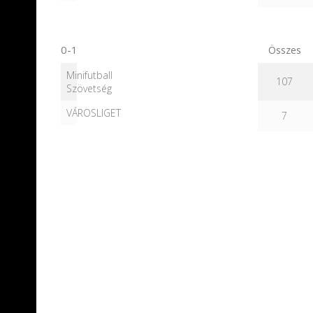
0-1
Összes
Minifutball
107
Szövetség
VÁROSLIGET
7