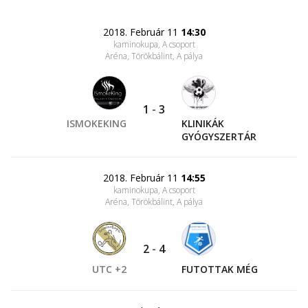
2018. Február 11
14:30
kaminokupa, A csoport
Aréna, Törökbálint
, A pálya
1
-
3
ISMOKEKING
KLINIKÁK
GYÓGYSZERTÁR
2018. Február 11
14:55
kaminokupa, A csoport
Aréna, Törökbálint
, A pálya
2
-
4
UTC +2
FUTOTTAK MÉG