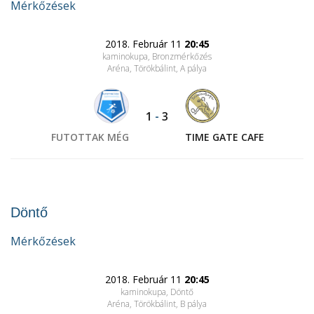
Mérkőzések
2018. Február 11
20:45
kaminokupa, Bronzmérkőzés
Aréna, Törökbálint
, A pálya
1
-
3
FUTOTTAK MÉG
TIME GATE CAFE
Döntő
Mérkőzések
2018. Február 11
20:45
kaminokupa, Döntő
Aréna, Törökbálint
, B pálya