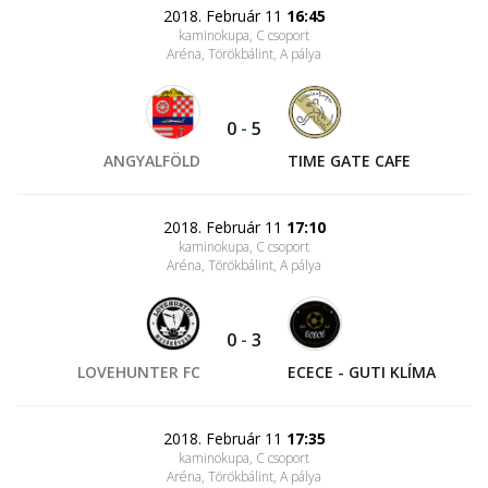
2018. Február 11
16:45
kaminokupa, C csoport
Aréna, Törökbálint
, A pálya
0
-
5
ANGYALFÖLD
TIME GATE CAFE
2018. Február 11
17:10
kaminokupa, C csoport
Aréna, Törökbálint
, A pálya
0
-
3
LOVEHUNTER FC
ECECE - GUTI KLÍMA
2018. Február 11
17:35
kaminokupa, C csoport
Aréna, Törökbálint
, A pálya