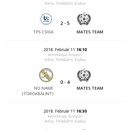
Aréna, Törökbálint
, B pálya
2
-
5
TPS CSIGA
MATES TEAM
2018. Február 11
16:10
kaminokupa, B csoport
Aréna, Törökbálint
, B pálya
0
-
4
NO NAME
MATES TEAM
(TÖRÖKBÁLINT)
2018. Február 11
16:30
kaminokupa, B csoport
Aréna, Törökbálint
, B pálya