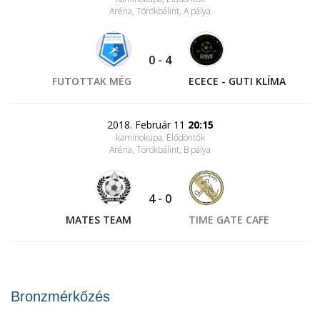
Aréna, Törökbálint
, A pálya
0
-
4
FUTOTTAK MÉG
ECECE - GUTI KLÍMA
2018. Február 11
20:15
kaminokupa, Elődöntők
Aréna, Törökbálint
, B pálya
4
-
0
MATES TEAM
TIME GATE CAFE
Bronzmérkőzés