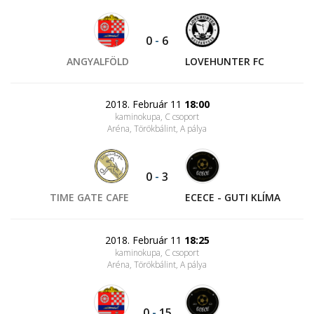
0
-
6
ANGYALFÖLD
LOVEHUNTER FC
2018. Február 11
18:00
kaminokupa, C csoport
Aréna, Törökbálint
, A pálya
0
-
3
TIME GATE CAFE
ECECE - GUTI KLÍMA
2018. Február 11
18:25
kaminokupa, C csoport
Aréna, Törökbálint
, A pálya
0
-
15