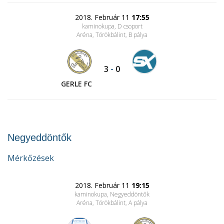
2018. Február 11
17:55
kaminokupa, D csoport
Aréna, Törökbálint
, B pálya
3
-
0
GERLE FC
Negyeddöntők
Mérkőzések
2018. Február 11
19:15
kaminokupa, Negyeddöntők
Aréna, Törökbálint
, A pálya