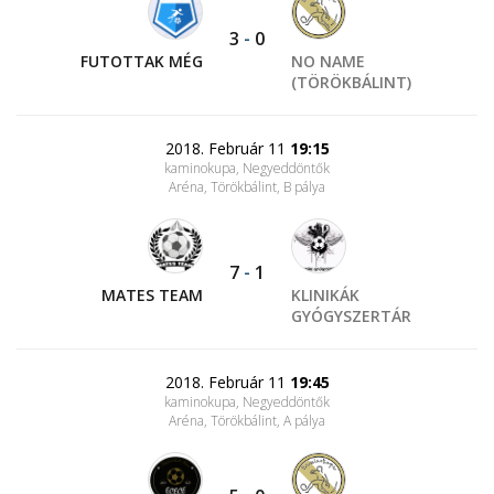
3
-
0
FUTOTTAK MÉG
NO NAME
(TÖRÖKBÁLINT)
2018. Február 11
19:15
kaminokupa, Negyeddöntők
Aréna, Törökbálint
, B pálya
7
-
1
MATES TEAM
KLINIKÁK
GYÓGYSZERTÁR
2018. Február 11
19:45
kaminokupa, Negyeddöntők
Aréna, Törökbálint
, A pálya