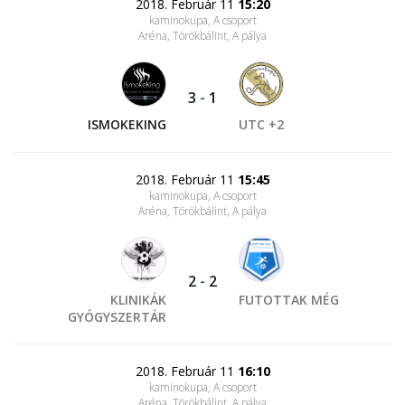
2018. Február 11
15:20
kaminokupa, A csoport
Aréna, Törökbálint
, A pálya
3
-
1
ISMOKEKING
UTC +2
2018. Február 11
15:45
kaminokupa, A csoport
Aréna, Törökbálint
, A pálya
2
-
2
KLINIKÁK
FUTOTTAK MÉG
GYÓGYSZERTÁR
2018. Február 11
16:10
kaminokupa, A csoport
Aréna, Törökbálint
, A pálya