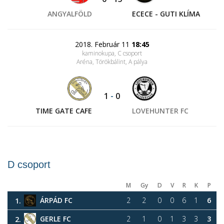
ANGYALFÖLD
ECECE - GUTI KLÍMA
2018. Február 11
18:45
kaminokupa, C csoport
Aréna, Törökbálint
, A pálya
1
-
0
TIME GATE CAFE
LOVEHUNTER FC
D csoport
M
Gy
D
V
R
K
P
ÁRPÁD FC
2
2
0
0
6
1
6
1.
GERLE FC
2
1
0
1
3
3
3
2.