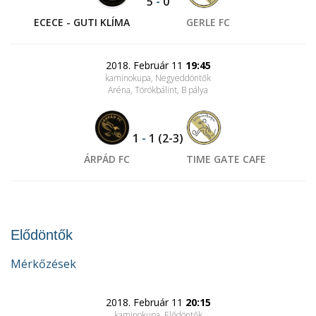
5
-
0
ECECE - GUTI KLÍMA
GERLE FC
2018. Február 11
19:45
kaminokupa, Negyeddöntők
Aréna, Törökbálint
, B pálya
1
-
1
(2-3)
ÁRPÁD FC
TIME GATE CAFE
Elődöntők
Mérkőzések
2018. Február 11
20:15
kaminokupa, Elődöntők