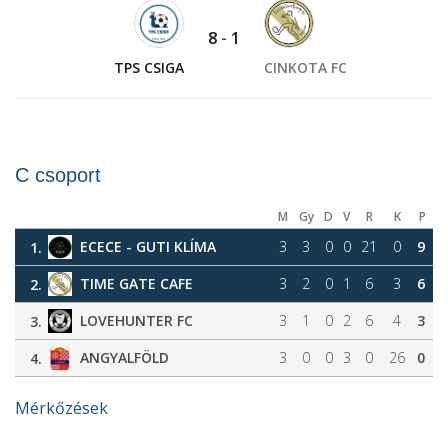
8
-
1
TPS CSIGA
CINKOTA FC
C csoport
M
Gy
D
V
R
K
P
ECECE - GUTI KLÍMA
3
3
0
0
21
0
9
1.
TIME GATE CAFE
3
2
0
1
6
3
6
2.
LOVEHUNTER FC
3
1
0
2
6
4
3
3.
ANGYALFÖLD
3
0
0
3
0
26
0
4.
Mérkőzések