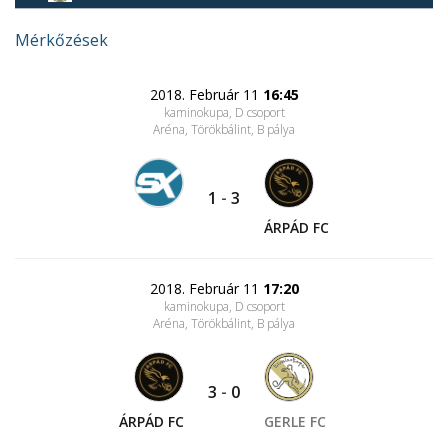
Mérkőzések
2018. Február 11
16:45
kaminokupa, D csoport
Aréna, Törökbálint
, B pálya
1
-
3
ÁRPÁD FC
2018. Február 11
17:20
kaminokupa, D csoport
Aréna, Törökbálint
, B pálya
3
-
0
ÁRPÁD FC
GERLE FC