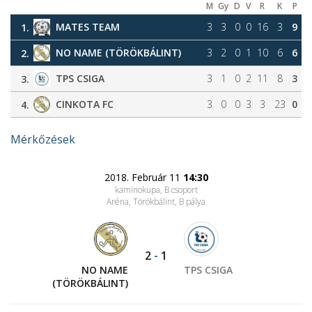
M
Gy
D
V
R
K
P
MATES TEAM
3
3
0
0
16
3
9
1.
NO NAME (TÖRÖKBÁLINT)
3
2
0
1
10
6
6
2.
TPS CSIGA
3
1
0
2
11
8
3
3.
CINKOTA FC
3
0
0
3
3
23
0
4.
Mérkőzések
2018. Február 11
14:30
kaminokupa, B csoport
Aréna, Törökbálint
, B pálya
2
-
1
NO NAME
TPS CSIGA
(TÖRÖKBÁLINT)