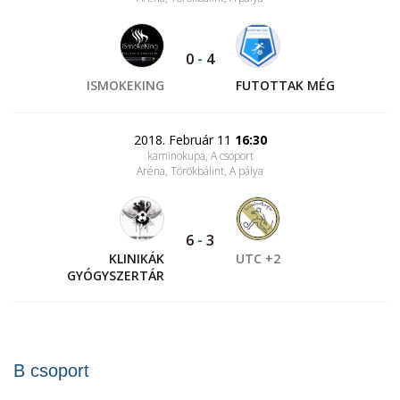
0
-
4
ISMOKEKING
FUTOTTAK MÉG
2018. Február 11
16:30
kaminokupa, A csoport
Aréna, Törökbálint
, A pálya
6
-
3
KLINIKÁK
UTC +2
GYÓGYSZERTÁR
B csoport