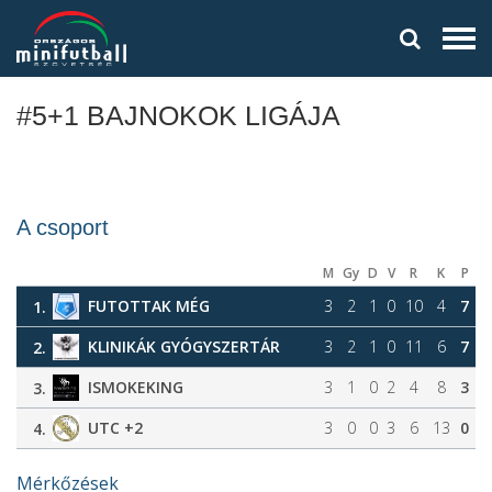
#5+1 BAJNOKOK LIGÁJA
A csoport
M
Gy
D
V
R
K
P
FUTOTTAK MÉG
3
2
1
0
10
4
7
1.
KLINIKÁK GYÓGYSZERTÁR
3
2
1
0
11
6
7
2.
ISMOKEKING
3
1
0
2
4
8
3
3.
UTC +2
3
0
0
3
6
13
0
4.
Mérkőzések