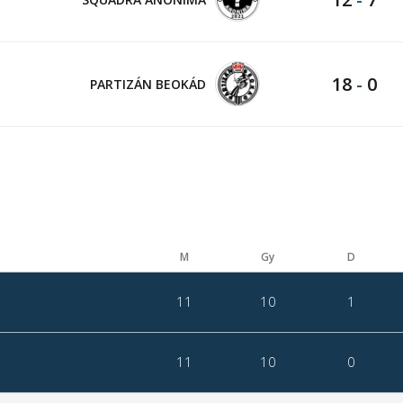
18
-
0
PARTIZÁN BEOKÁD
M
Gy
D
11
10
1
11
10
0