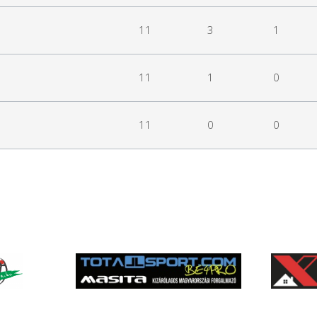
11
3
1
11
1
0
11
0
0