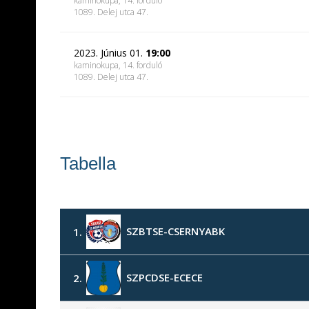
kaminokupa, 14. forduló
1089. Delej utca 47.
2023. Június 01.
19:00
kaminokupa, 14. forduló
1089. Delej utca 47.
Tabella
SZBTSE-CSERNYABK
1.
SZPCDSE-ECECE
2.