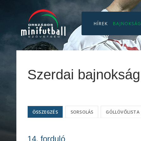
HÍREK
BAJNOKSÁ
Szerdai bajnoksá
ÖSSZEGZÉS
SORSOLÁS
GÓLLÖVŐLISTA
14. forduló