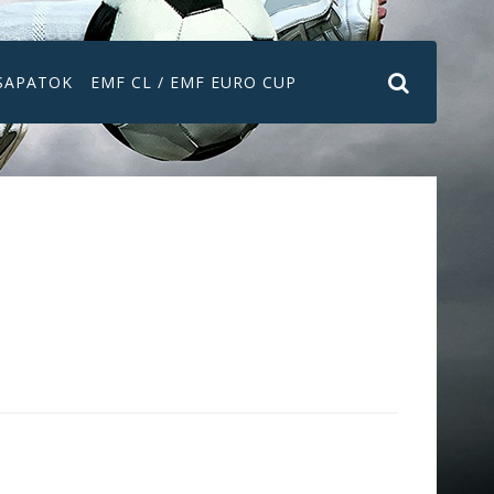
SAPATOK
EMF CL / EMF EURO CUP