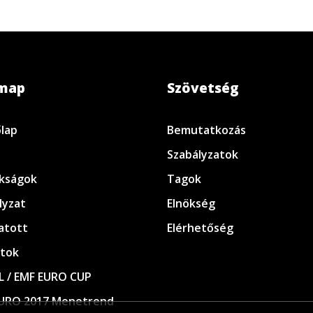
emap
Szövetség
lap
Bemutatkozás
Szabályzatok
kságok
Tagok
lyzat
Elnökség
atott
Elérhetőség
tok
L / EMF EURO CUP
URO 2017 Menetrend