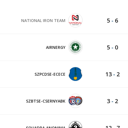
5
-
6
NATIONAL IRON TEAM
5
-
0
AIRNERGY
13
-
2
SZPCDSE-ECECE
3
-
2
SZBTSE-CSERNYABK
12
-
7
SQUADRA ANONIMA