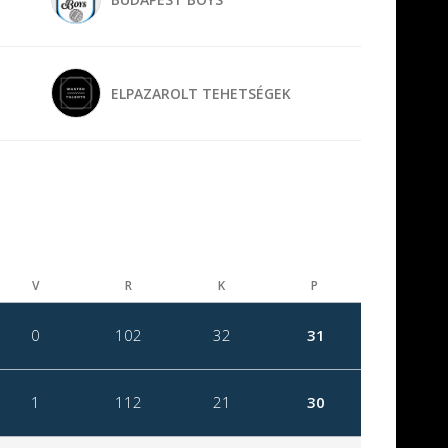
ELPAZAROLT TEHETSÉGEK
V
R
K
P
0
102
32
31
1
112
21
30