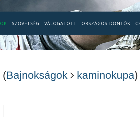
GOK
SZÖVETSÉG
VÁLOGATOTT
ORSZÁGOS DÖNTŐK
C
g
(
Bajnokságok
kaminokupa
)