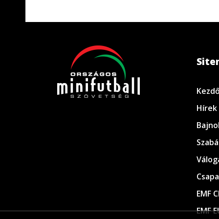
Sit
Kezdő
Hírek
Bajno
Szabá
Válog
Csapa
EMF C
EMF E