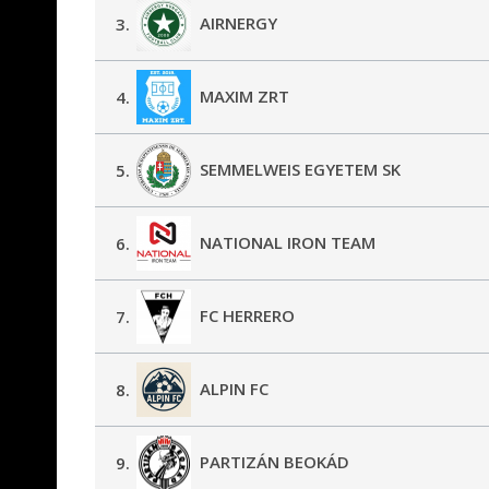
AIRNERGY
3.
MAXIM ZRT
4.
SEMMELWEIS EGYETEM SK
5.
NATIONAL IRON TEAM
6.
FC HERRERO
7.
ALPIN FC
8.
PARTIZÁN BEOKÁD
9.