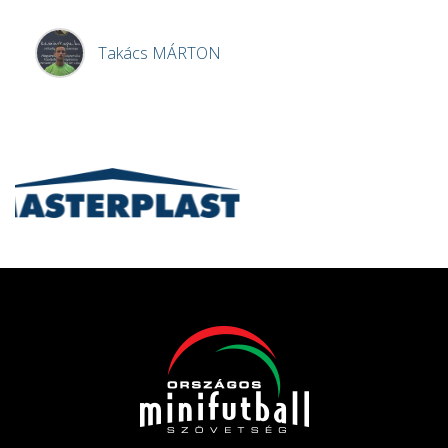
Takács
MÁRTON