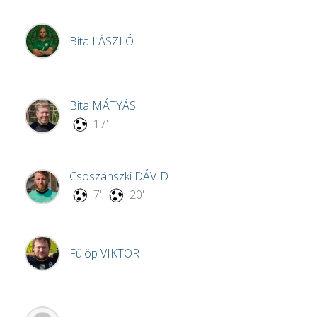
Bita
LÁSZLÓ
Bita
MÁTYÁS
17'
Csoszánszki
DÁVID
7'
20'
Fülöp
VIKTOR