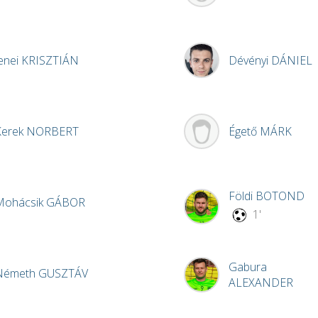
enei
KRISZTIÁN
Dévényi
DÁNIEL
Kerek
NORBERT
Égető
MÁRK
Földi
BOTOND
Mohácsik
GÁBOR
1'
Gabura
Németh
GUSZTÁV
ALEXANDER