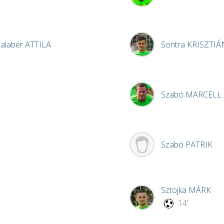
Talabér
ATTILA
Sontra
KRISZTIÁ
Szabó
MARCELL
Szabó
PATRIK
Sztojka
MÁRK
14'