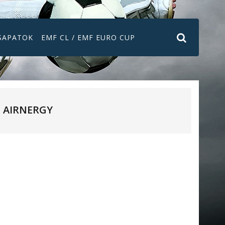
SAPATOK
EMF CL / EMF EURO CUP
AIRNERGY