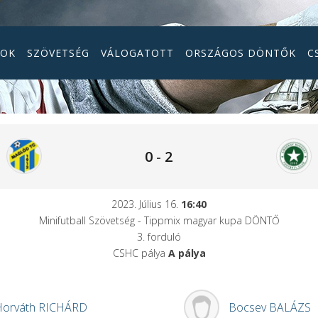
GOK
SZÖVETSÉG
VÁLOGATOTT
ORSZÁGOS DÖNTŐK
C
0
-
2
2023. Július 16.
16:40
Minifutball Szövetség - Tippmix magyar kupa DÖNTŐ
3. forduló
CSHC pálya
A pálya
Horváth
RICHÁRD
Bocsev
BALÁZS