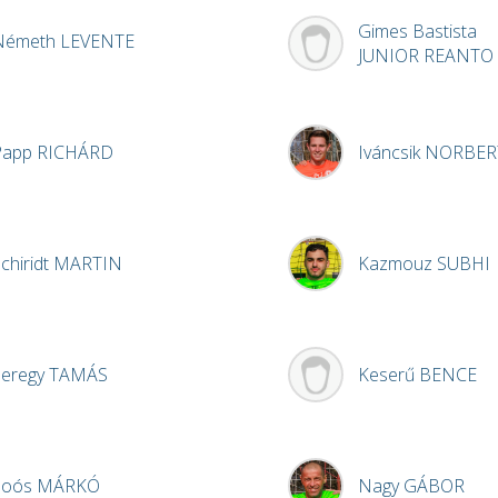
Gimes Bastista
Németh
LEVENTE
JUNIOR REANTO
Papp
RICHÁRD
Iváncsik
NORBER
chiridt
MARTIN
Kazmouz
SUBHI
Seregy
TAMÁS
Keserű
BENCE
Soós
MÁRKÓ
Nagy
GÁBOR