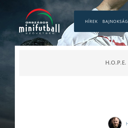
HÍREK
BAJNOKSÁ
H.O.P.E.