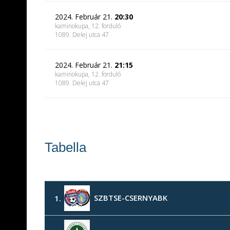
2024. Február 21.
20:30
kaminokupa, 12. forduló
1089. Delej utca 47
2024. Február 21.
21:15
kaminokupa, 12. forduló
1089. Delej utca 47
Tabella
SZBTSE-CSERNYABK
1.