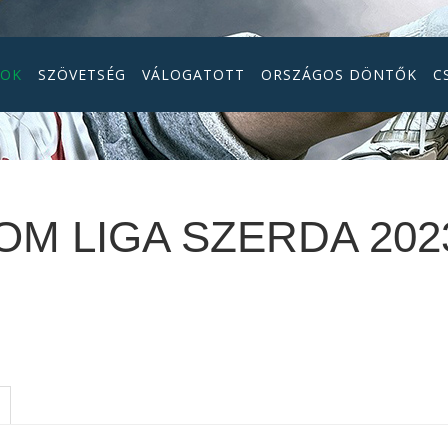
GOK
SZÖVETSÉG
VÁLOGATOTT
ORSZÁGOS DÖNTŐK
C
M LIGA SZERDA 202