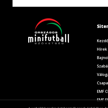
Sit
Kezdő
Hírek
Bajno
Szabá
Válog
Csapa
EMF C
EMF E