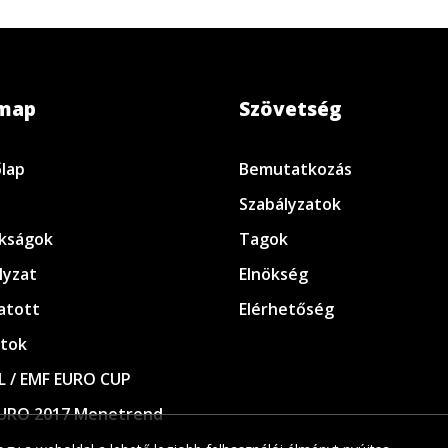
emap
Szövetség
lap
Bemutatkozás
Szabályzatok
kságok
Tagok
lyzat
Elnökség
atott
Elérhetőség
tok
L / EMF EURO CUP
URO 2017 Menetrend