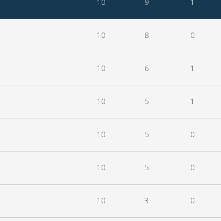
10
9
1
10
8
0
10
6
1
10
5
1
10
5
0
10
5
0
10
3
0