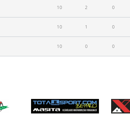
10
2
0
10
1
0
10
0
0