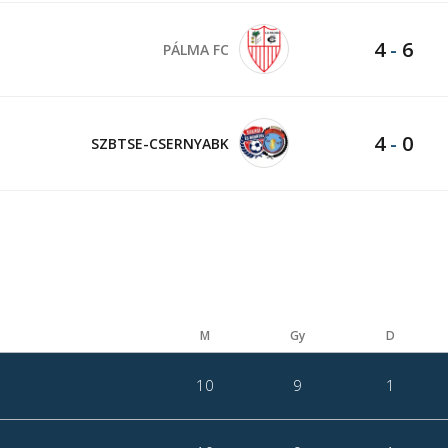
4
-
6
PÁLMA FC
4
-
0
SZBTSE-CSERNYABK
M
Gy
D
10
9
1