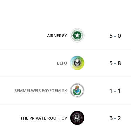
5
-
0
AIRNERGY
5
-
8
BEFU
1
-
1
SEMMELWEIS EGYETEM SK
3
-
2
THE PRIVATE ROOFTOP