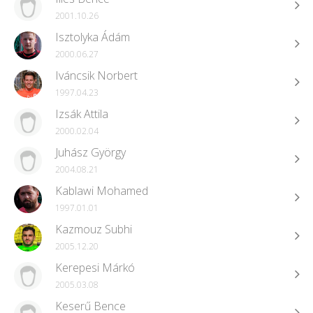
2001.10.26
Isztolyka Ádám
2000.06.27
Iváncsik Norbert
1997.04.23
Izsák Attila
2000.02.04
Juhász György
2004.08.21
Kablawi Mohamed
1997.01.01
Kazmouz Subhi
2005.12.20
Kerepesi Márkó
2005.03.08
Keserű Bence