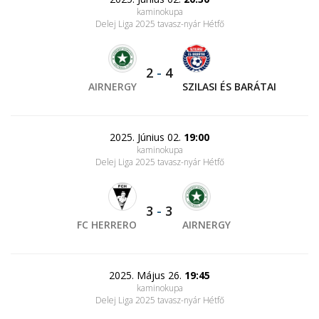
kaminokupa
Delej Liga 2025 tavasz-nyár Hétfő
2
-
4
AIRNERGY
SZILASI ÉS BARÁTAI
2025. Június 02.
19:00
kaminokupa
Delej Liga 2025 tavasz-nyár Hétfő
3
-
3
FC HERRERO
AIRNERGY
2025. Május 26.
19:45
kaminokupa
Delej Liga 2025 tavasz-nyár Hétfő