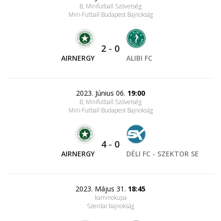
B, Minifutball Szövetség
Mini-Futball Budapest Bajnokság
2
-
0
AIRNERGY
ALIBI FC
2023. Június 06.
19:00
B, Minifutball Szövetség
Mini-Futball Budapest Bajnokság
4
-
0
AIRNERGY
DÉLI FC - SZEKTOR SE
2023. Május 31.
18:45
kaminokupa
Szerdai bajnokság