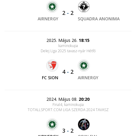
2
-
2
AIRNERGY
SQUADRA ANONIMA
2025. Május 26.
18:15
kaminokupa
Delej Liga 2025 tavasz-nyár Hétfő
4
-
2
FC SION
AIRNERGY
2024. Május 08.
20:20
Final4, kaminokupa
TOTALLSPORT.COM LIGA SZERDA 2024 TAVASZ
3
-
2