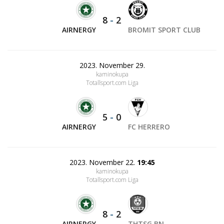
8
-
2
AIRNERGY
BROMIT SPORT CLUB
2023. November 29.
kaminokupa
Totallsport.com Liga
5
-
0
AIRNERGY
FC HERRERO
2023. November 22.
19:45
kaminokupa
Totallsport.com Liga
8
-
2
AIRNERGY
THTSG BN