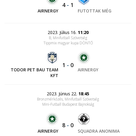
4
-
1
AIRNERGY
FUTOTTAK MÉG
2023. Július 16.
11:20
B, Minifutball Szövetség
Tippmix magyar kupa DÖNTŐ
1
-
0
TODOR PET BAU TEAM
AIRNERGY
KFT
2023. Június 22.
18:45
Bronzmérkőzés, Minifutball Szövetség
Mini-Futball Budapest Bajnokság
8
-
0
AIRNERGY
SQUADRA ANONIMA