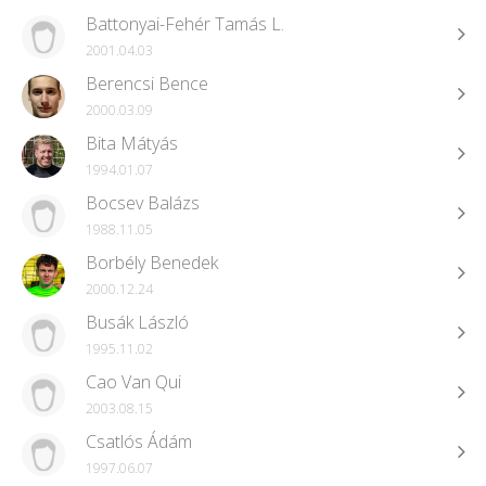
Battonyai-Fehér Tamás L.
2001.04.03
Berencsi Bence
2000.03.09
Bita Mátyás
1994.01.07
Bocsev Balázs
1988.11.05
Borbély Benedek
2000.12.24
Busák László
1995.11.02
Cao Van Qui
2003.08.15
Csatlós Ádám
1997.06.07