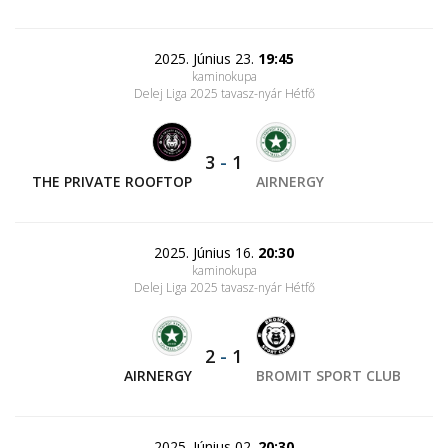
2025. Június 23.
19:45
kaminokupa
Delej Liga 2025 tavasz-nyár Hétfő
3
-
1
THE PRIVATE ROOFTOP
AIRNERGY
2025. Június 16.
20:30
kaminokupa
Delej Liga 2025 tavasz-nyár Hétfő
2
-
1
AIRNERGY
BROMIT SPORT CLUB
2025. Június 02.
20:30