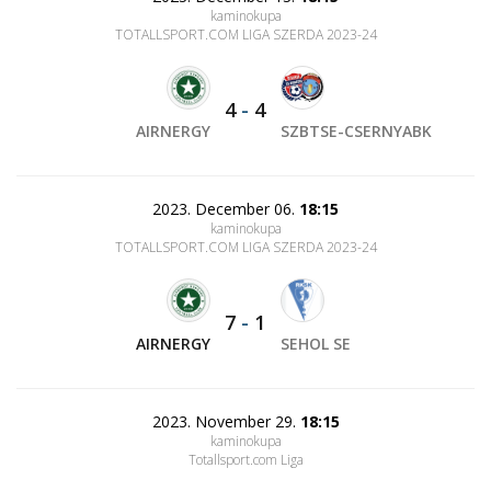
kaminokupa
TOTALLSPORT.COM LIGA SZERDA 2023-24
4
-
4
AIRNERGY
SZBTSE-CSERNYABK
2023. December 06.
18:15
kaminokupa
TOTALLSPORT.COM LIGA SZERDA 2023-24
7
-
1
AIRNERGY
SEHOL SE
2023. November 29.
18:15
kaminokupa
Totallsport.com Liga