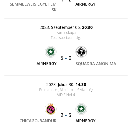
SEMMELWEIS EGYETEM
AIRNERGY
SK
2023. Szeptember 06.
20:30
kaminokupa
Totallsport.com Liga
5
-
0
AIRNERGY
SQUADRA ANONIMA
2023. Július 30.
14:30
Bronzmeccs, Minifutball Szövetség
VID FINAL4
2
-
5
CHICAGO-BANDUR
AIRNERGY