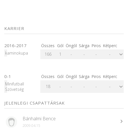
KARRIER
2016-2017
Összes
Gól
Öngól
Sárga
Piros
Kétperc
kaminokupa
166
1
-
-
-
-
0-1
Összes
Gól
Öngól
Sárga
Piros
Kétperc
Minifutball
18
-
-
-
-
-
Szövetség
JELENLEGI CSAPATTÁRSAK
Bánhalmi Bence
2009.04.15