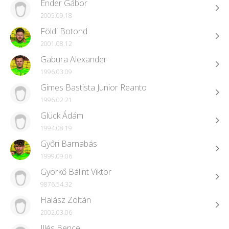
Ender Gábor
2005.09.18
Földi Botond
2001.08.12
Gabura Alexander
1996.03.09
Gimes Bastista Junior Reanto
1996.02.21
Glück Ádám
1994.08.19
Győri Barnabás
1999.09.06
Györkő Bálint Viktor
9876.54.32
Halász Zoltán
2002.03.06
Illés Bence