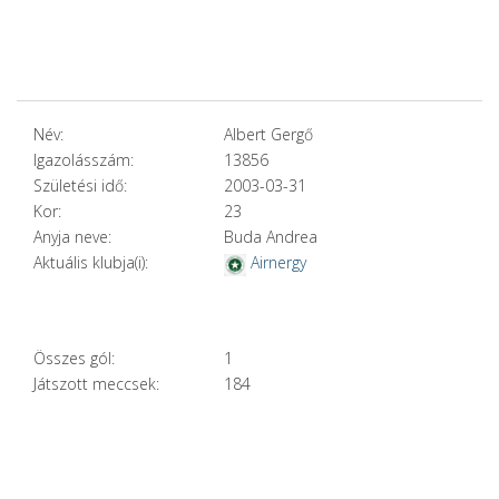
Név:
Albert Gergő
Igazolásszám:
13856
Születési idő:
2003-03-31
Kor:
23
Anyja neve:
Buda Andrea
Aktuális klubja(i):
Airnergy
Összes gól:
1
Játszott meccsek:
184