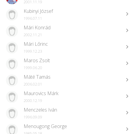
2001.11.19
Kubinyi József
1996.07.11
Mári Konrád
2002.11.21
Mári Lőrinc
1999.12.23
Maros Zsolt
1999.06.20
Máté Tamás
2006.02.01
Maurovics Márk
2000.12.19
Menczeles Iván
1996.09.09
Menougong George
1985.05.18