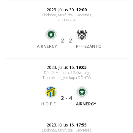
2023. Július 30.
12:00
Elődöntő, Minifutball Szövetség
VID FINAL4
2
-
2
AIRNERGY
PFF-SZÁNTÓ
2023. Július 16.
19:05
Döntő, Minifutball Szövetség
Tippmix magyar kupa DÖNTŐ
2
-
4
H.O.P.E.
AIRNERGY
2023. Július 16.
17:55
Elődöntő, Minifutball Szövetség