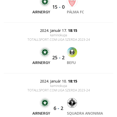
15
-
0
AIRNERGY
PÁLMA FC
2024. Január 17.
18:15
kaminokupa
TOTALLSPORT.COM LIGA SZERDA 2023-24
25
-
2
AIRNERGY
BEFU
2024. Január 10.
18:15
kaminokupa
TOTALLSPORT.COM LIGA SZERDA 2023-24
6
-
2
AIRNERGY
SQUADRA ANONIMA