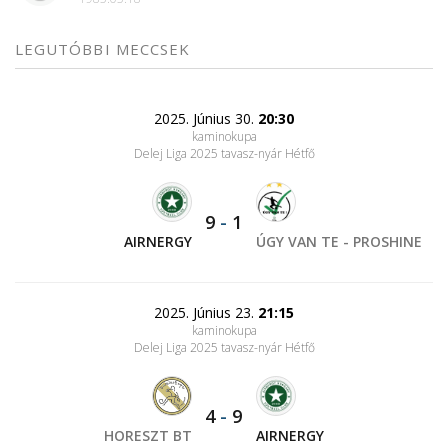
LEGUTÓBBI MECCSEK
2025. Június 30.
20:30
kaminokupa
Delej Liga 2025 tavasz-nyár Hétfő
9
-
1
AIRNERGY
ÚGY VAN TE - PROSHINE
2025. Június 23.
21:15
kaminokupa
Delej Liga 2025 tavasz-nyár Hétfő
4
-
9
HORESZT BT
AIRNERGY