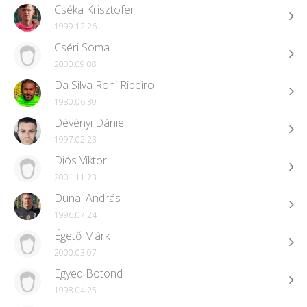
Cséka Krisztofer
1999.12.26
Cséri Soma
2000.09.08
Da Silva Roni Ribeiro
1980.06.30
Dévényi Dániel
1997.02.23
Diós Viktor
2001.11.23
Dunai András
1996.07.24
Égető Márk
2000.03.07
Egyed Botond
1998.04.25