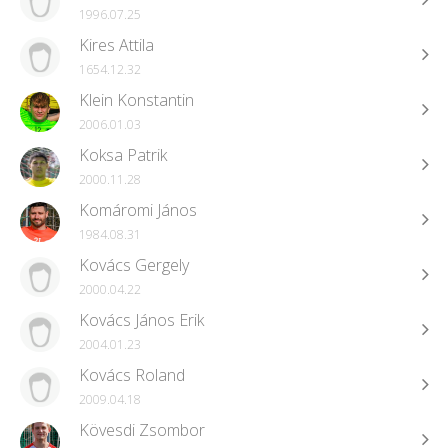
1996.07.25
Kires Attila
1654.12.32
Klein Konstantin
2006.01.03
Koksa Patrik
2000.11.28
Komáromi János
1984.08.31
Kovács Gergely
2000.04.22
Kovács János Erik
2004.01.23
Kovács Roland
2009.04.18
Kövesdi Zsombor