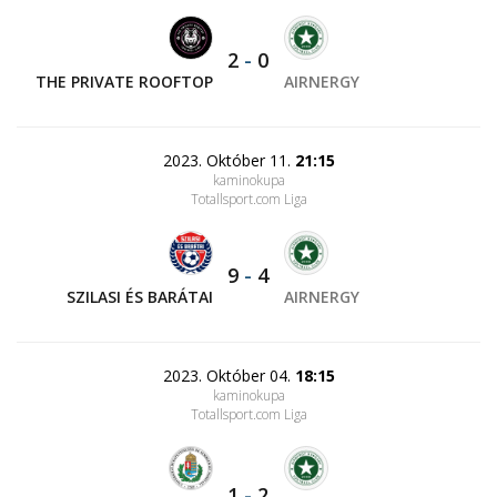
2
-
0
THE PRIVATE ROOFTOP
AIRNERGY
2023. Október 11.
21:15
kaminokupa
Totallsport.com Liga
9
-
4
SZILASI ÉS BARÁTAI
AIRNERGY
2023. Október 04.
18:15
kaminokupa
Totallsport.com Liga
1
-
2