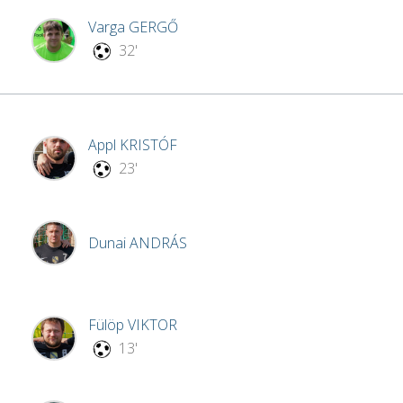
Varga
GERGŐ
32'
Appl
KRISTÓF
23'
Dunai
ANDRÁS
Fülöp
VIKTOR
13'