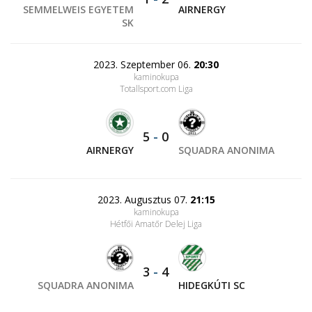
SEMMELWEIS EGYETEM
AIRNERGY
SK
2023. Szeptember 06.
20:30
kaminokupa
Totallsport.com Liga
5
-
0
AIRNERGY
SQUADRA ANONIMA
2023. Augusztus 07.
21:15
kaminokupa
Hétfői Amatőr Delej Liga
3
-
4
SQUADRA ANONIMA
HIDEGKÚTI SC