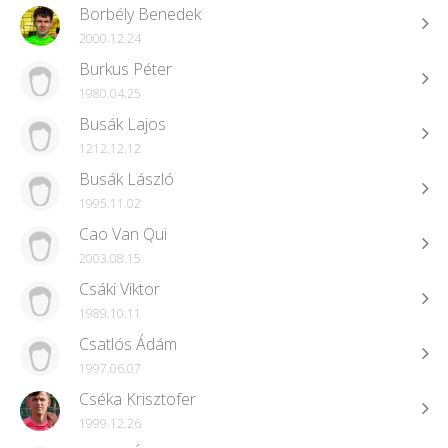
Borbély Benedek
2000.12.24
Burkus Péter
1980.04.25
Busák Lajos
1212.12.12
Busák László
1995.11.02
Cao Van Qui
2003.08.15
Csáki Viktor
1989.10.11
Csatlós Ádám
1997.06.07
Cséka Krisztofer
1999.12.26