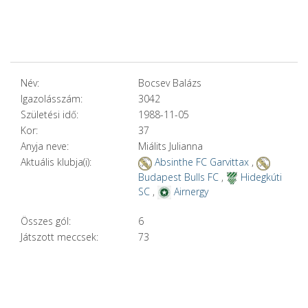
Név:
Bocsev Balázs
Igazolásszám:
3042
Születési idő:
1988-11-05
Kor:
37
Anyja neve:
Miálits Julianna
Aktuális klubja(i):
Absinthe FC Garvittax
,
Budapest Bulls FC
,
Hidegkúti
SC
,
Airnergy
Összes gól:
6
Játszott meccsek:
73