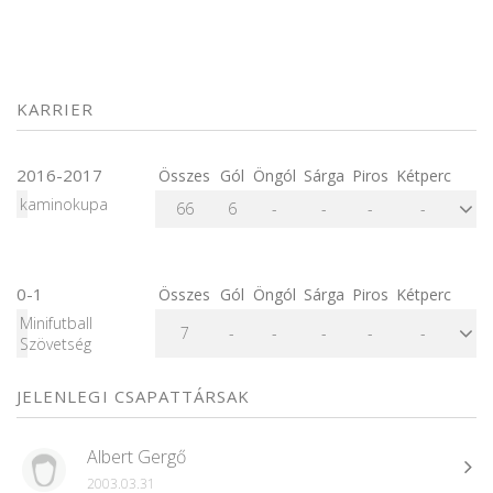
KARRIER
2016-2017
Összes
Gól
Öngól
Sárga
Piros
Kétperc
kaminokupa
66
6
-
-
-
-
0-1
Összes
Gól
Öngól
Sárga
Piros
Kétperc
Minifutball
7
-
-
-
-
-
Szövetség
JELENLEGI CSAPATTÁRSAK
Albert Gergő
2003.03.31