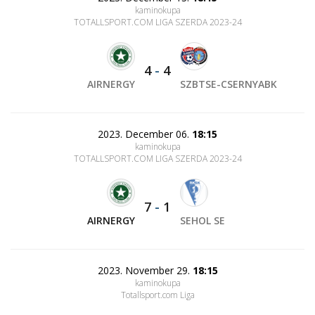
kaminokupa
TOTALLSPORT.COM LIGA SZERDA 2023-24
4
-
4
AIRNERGY
SZBTSE-CSERNYABK
2023. December 06.
18:15
kaminokupa
TOTALLSPORT.COM LIGA SZERDA 2023-24
7
-
1
AIRNERGY
SEHOL SE
2023. November 29.
18:15
kaminokupa
Totallsport.com Liga