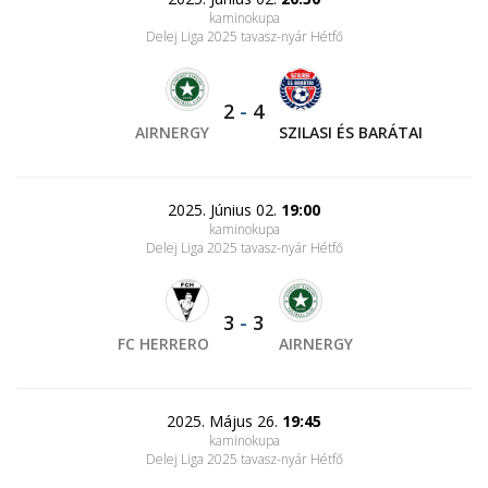
kaminokupa
Delej Liga 2025 tavasz-nyár Hétfő
2
-
4
AIRNERGY
SZILASI ÉS BARÁTAI
2025. Június 02.
19:00
kaminokupa
Delej Liga 2025 tavasz-nyár Hétfő
3
-
3
FC HERRERO
AIRNERGY
2025. Május 26.
19:45
kaminokupa
Delej Liga 2025 tavasz-nyár Hétfő