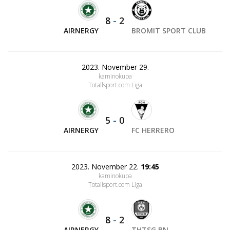
8
-
2
AIRNERGY
BROMIT SPORT CLUB
2023. November 29.
kaminokupa
Totallsport.com Liga
5
-
0
AIRNERGY
FC HERRERO
2023. November 22.
19:45
kaminokupa
Totallsport.com Liga
8
-
2
AIRNERGY
THTSG BN