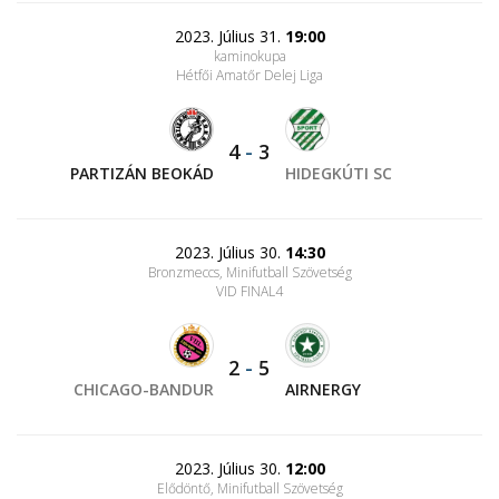
2023. Július 31.
19:00
kaminokupa
Hétfői Amatőr Delej Liga
4
-
3
PARTIZÁN BEOKÁD
HIDEGKÚTI SC
2023. Július 30.
14:30
Bronzmeccs, Minifutball Szövetség
VID FINAL4
2
-
5
CHICAGO-BANDUR
AIRNERGY
2023. Július 30.
12:00
Elődöntő, Minifutball Szövetség