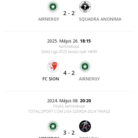
2
-
2
AIRNERGY
SQUADRA ANONIMA
2025. Május 26.
18:15
kaminokupa
Delej Liga 2025 tavasz-nyár Hétfő
4
-
2
FC SION
AIRNERGY
2024. Május 08.
20:20
Final4, kaminokupa
TOTALLSPORT.COM LIGA SZERDA 2024 TAVASZ
3
-
2