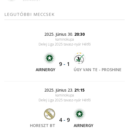
LEGUTÓBBI MECCSEK
2025. Június 30.
20:30
kaminokupa
Delej Liga 2025 tavasz-nyár Hétfő
9
-
1
AIRNERGY
ÚGY VAN TE - PROSHINE
2025. Június 23.
21:15
kaminokupa
Delej Liga 2025 tavasz-nyár Hétfő
4
-
9
HORESZT BT
AIRNERGY