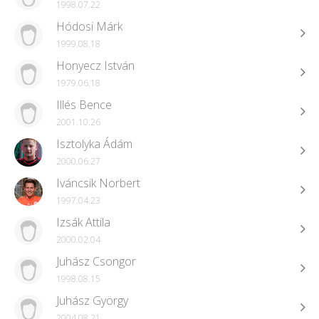
1998.07.22
Hódosi Márk
1999.08.18
Honyecz István
1979.06.18
Illés Bence
2001.10.26
Isztolyka Ádám
2000.06.27
Iváncsik Norbert
1997.04.23
Izsák Attila
2000.02.04
Juhász Csongor
1998.08.15
Juhász György
2004.08.21