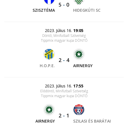
5
-
0
SZISZTÉMA
HIDEGKÚTI SC
2023. Július 16.
19:05
Döntő, Minifutball Szövetség
Tippmix magyar kupa DÖNTŐ
2
-
4
H.O.P.E.
AIRNERGY
2023. Július 16.
17:55
Elődöntő, Minifutball Szövetség
Tippmix magyar kupa DÖNTŐ
2
-
1
AIRNERGY
SZILASI ÉS BARÁTAI