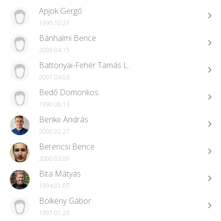
Apjok Gergő
1990.10.27
Bánhalmi Bence
2009.04.15
Battonyai-Fehér Tamás L.
2001.04.03
Bedő Domonkos
1990.08.13
Benke András
2000.02.27
Berencsi Bence
2000.03.09
Bita Mátyás
1994.01.07
Bölkény Gábor
1997.01.23