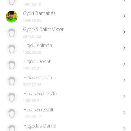
1994.08.19
Győri Barnabás
1999.09.06
Györkő Bálint Viktor
9876.54.32
Hajdú Kálmán
1300.00.00
Hajnal Donát
1991.02.21
Halász Zoltán
2002.03.06
Haraszin László
1989.05.01
Haraszin Zsolt
1992.05.12
Hegedüs Dániel