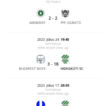
VID FINAL4
2
-
2
AIRNERGY
PFF-SZÁNTÓ
2023. Július 24.
19:45
kaminokupa
Hétfői Amatőr Delej Liga
3
-
18
BUDAPEST BOYS
HIDEGKÚTI SC
2023. Július 17.
20:30
kaminokupa
Hétfői Amatőr Delej Liga