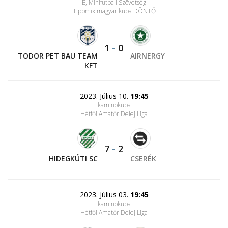
B, Minifutball Szövetség
Tippmix magyar kupa DÖNTŐ
1
-
0
TODOR PET BAU TEAM
AIRNERGY
KFT
2023. Július 10.
19:45
kaminokupa
Hétfői Amatőr Delej Liga
7
-
2
HIDEGKÚTI SC
CSERÉK
2023. Július 03.
19:45
kaminokupa
Hétfői Amatőr Delej Liga