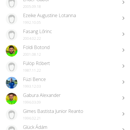
2005.09.18
Ezeike Augustine Lotanna
1992.10.05
Fasang Lőrinc
2004.02.22
Földi Botond
2001.08.12
Fülöp Róbert
1987.11.22
Füzi Bence
1993.12.03
Gabura Alexander
1996.03.09
Gimes Bastista Junior Reanto
1996.02.21
Glück Ádám