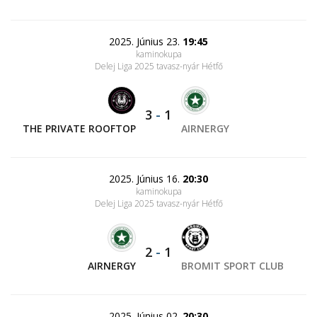
2025. Június 23.
19:45
kaminokupa
Delej Liga 2025 tavasz-nyár Hétfő
3
-
1
THE PRIVATE ROOFTOP
AIRNERGY
2025. Június 16.
20:30
kaminokupa
Delej Liga 2025 tavasz-nyár Hétfő
2
-
1
AIRNERGY
BROMIT SPORT CLUB
2025. Június 02.
20:30