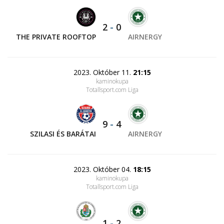
2
-
0
THE PRIVATE ROOFTOP
AIRNERGY
2023. Október 11.
21:15
kaminokupa
Totallsport.com Liga
9
-
4
SZILASI ÉS BARÁTAI
AIRNERGY
2023. Október 04.
18:15
kaminokupa
Totallsport.com Liga
1
-
2