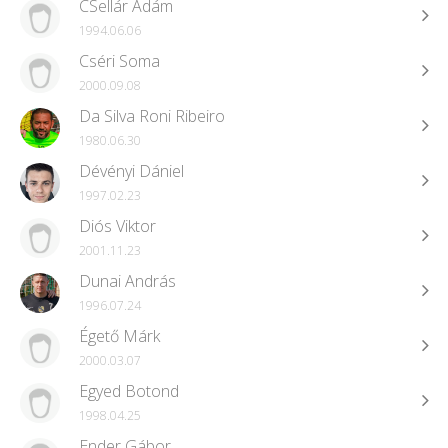
CSellár Ádám
1994.06.06
Cséri Soma
2000.09.08
Da Silva Roni Ribeiro
1980.06.30
Dévényi Dániel
1997.02.23
Diós Viktor
2001.11.23
Dunai András
1996.07.24
Égető Márk
2000.03.07
Egyed Botond
1998.04.25
Ender Gábor