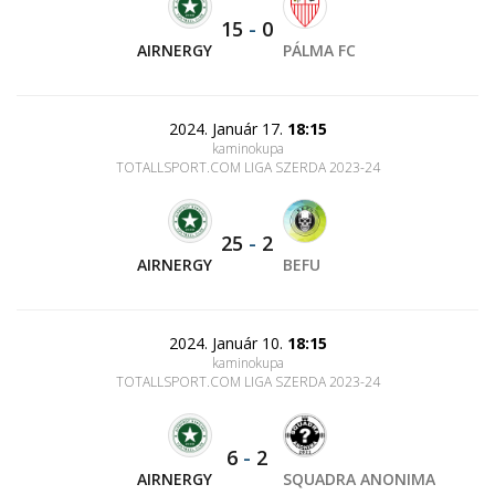
15
-
0
AIRNERGY
PÁLMA FC
2024. Január 17.
18:15
kaminokupa
TOTALLSPORT.COM LIGA SZERDA 2023-24
25
-
2
AIRNERGY
BEFU
2024. Január 10.
18:15
kaminokupa
TOTALLSPORT.COM LIGA SZERDA 2023-24
6
-
2
AIRNERGY
SQUADRA ANONIMA