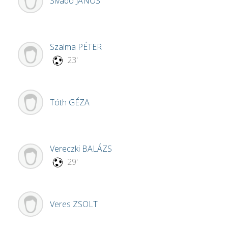
Sivadó
JÁNOS
Szalma
PÉTER
23'
Tóth
GÉZA
Vereczki
BALÁZS
29'
Veres
ZSOLT