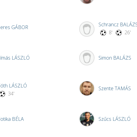
Schrancz
BALÁZ
Seres
GÁBOR
8'
26'
Tímás
LÁSZLÓ
Simon
BALÁZS
Tóth
LÁSZLÓ
Szente
TAMÁS
34'
otika
BÉLA
Szűcs
LÁSZLÓ