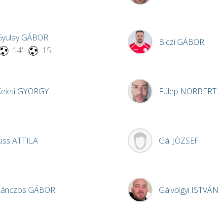
Gyulay
GÁBOR
Biczi
GÁBOR
14'
15'
eleti
GYÖRGY
Fülep
NORBERT
Kiss
ATTILA
Gál
JÓZSEF
Lánczos
GÁBOR
Gálvölgyi
ISTVÁN