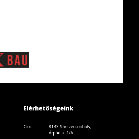
Elérhetőségeink
Cím:
8143 Sárszentmihály,
Árpád u. 1/A