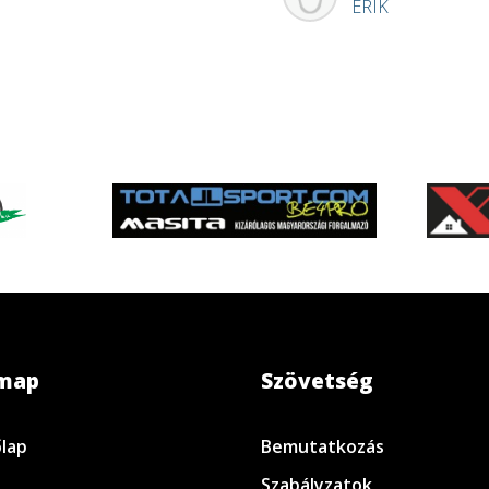
ERIK
emap
Szövetség
lap
Bemutatkozás
Szabályzatok