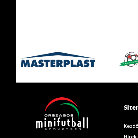
Sit
Kezdő
Hírek