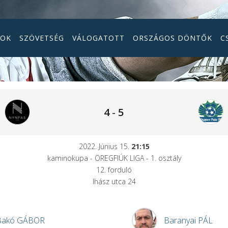
GOK
SZÖVETSÉG
VÁLOGATOTT
ORSZÁGOS DÖNTŐK
C
4
-
5
2022. Június 15.
21:15
kaminokupa - ÖREGFIÚK LIGA - 1. osztály
12. forduló
Ihász utca 24
Bakó
GÁBOR
Baranyai
PÁL