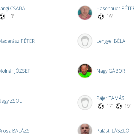
Lángi
CSABA
Hasenauer
PÉTE
13'
16'
Madarász
PÉTER
Lengyel
BÉLA
Molnár
JÓZSEF
Nagy
GÁBOR
Pájer
TAMÁS
Nagy
ZSOLT
17'
19'
Orosz
BALÁZS
Palásti
LÁSZLÓ