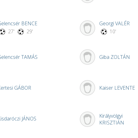
Gelencsér
BENCE
Georgi
VALÉR
27'
29'
10'
Gelencsér
TAMÁS
Giba
ZOLTÁN
ertesi
GÁBOR
Kaiser
LEVENTE
Királyvölgyi
isdaróczi
JÁNOS
KRISZTIÁN