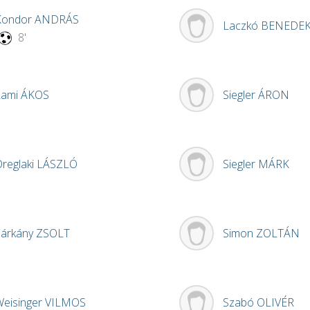
Kondor
ANDRÁS
Laczkó
BENEDE
8'
Lami
ÁKOS
Siegler
ÁRON
reglaki
LÁSZLÓ
Siegler
MÁRK
Sárkány
ZSOLT
Simon
ZOLTÁN
Weisinger
VILMOS
Szabó
OLIVÉR