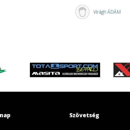
Virágh
ÁDÁM
emap
Szövetség