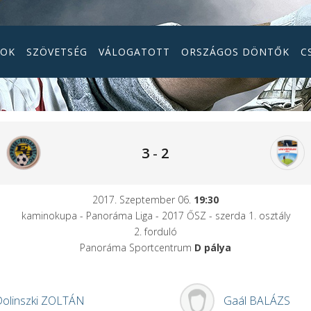
GOK
SZÖVETSÉG
VÁLOGATOTT
ORSZÁGOS DÖNTŐK
C
3
-
2
2017. Szeptember 06.
19:30
kaminokupa - Panoráma Liga - 2017 ŐSZ - szerda 1. osztály
2. forduló
Panoráma Sportcentrum
D pálya
olinszki
ZOLTÁN
Gaál
BALÁZS