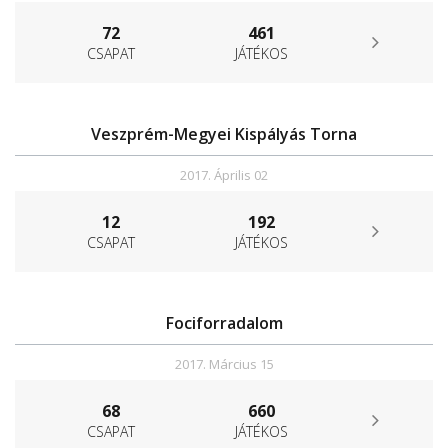
72
461
CSAPAT
JÁTÉKOS
Veszprém-Megyei Kispályás Torna
2017. Április 02
12
192
CSAPAT
JÁTÉKOS
Fociforradalom
2017. Március 15
68
660
CSAPAT
JÁTÉKOS