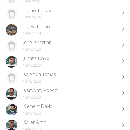
1999.07.31
Homó Tamás
1979.03.18
Horváth Tibor
1989.11.14
Jenei Krisztián
1997.07.20
Juhász Dávid
1997.02.27
Kelemen Tamás
1974.12.02
Kisgyörgy Róbert
1997.03.09
Klement Dávid
1997.10.02
Koller Áron
1999.07.15