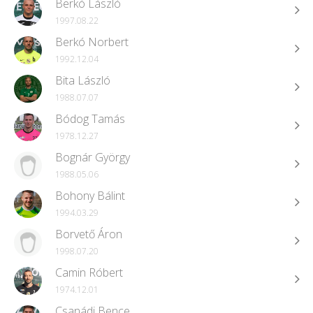
Berkó László
1997.08.22
Berkó Norbert
1992.12.04
Bita László
1988.07.07
Bódog Tamás
1978.12.27
Bognár György
1988.05.06
Bohony Bálint
1994.03.29
Borvető Áron
1998.07.20
Camin Róbert
1974.12.01
Csanádi Bence