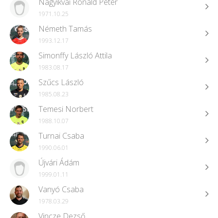
Nagyikvai Ronald Péter
1971.10.25
Németh Tamás
1993.12.17
Simonffy László Attila
1983.08.17
Szűcs László
1985.08.23
Temesi Norbert
1988.10.07
Turnai Csaba
1990.06.01
Újvári Ádám
1999.01.11
Vanyó Csaba
1978.03.29
Vincze Dezső