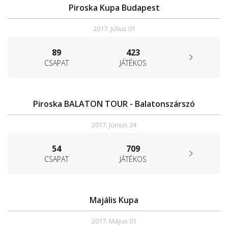
Piroska Kupa Budapest
2017. Július 01
89
423
CSAPAT
JÁTÉKOS
Piroska BALATON TOUR - Balatonszárszó
2017. Június 24
54
709
CSAPAT
JÁTÉKOS
Majális Kupa
2017. Május 01