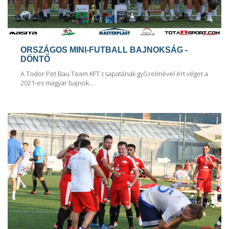
ORSZÁGOS MINI-FUTBALL BAJNOKSÁG -
DÖNTŐ
A Todor Pet Bau Team KFT csapatának győzelmével ért véget a
2021-es magyar bajnok...