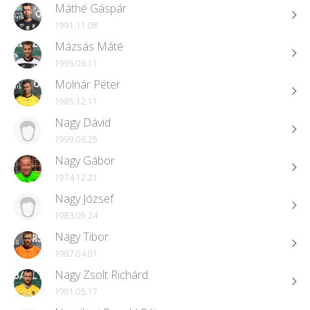
Máthé Gáspár
1991.11.08
Mázsás Máté
1995.06.11
Molnár Péter
1985.12.11
Nagy Dávid
1999.06.25
Nagy Gábor
1974.12.21
Nagy József
1983.09.24
Nagy Tibor
1987.04.01
Nagy Zsolt Richárd
1981.05.17