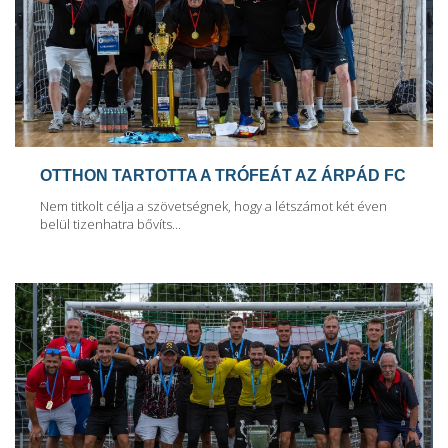
OTTHON TARTOTTA A TRÓFEÁT AZ ÁRPÁD FC
Nem titkolt célja a szövetségnek, hogy a létszámot két éven
belül tizenhatra bővíts...