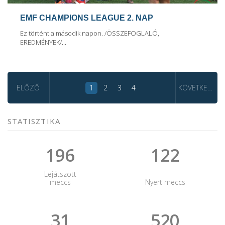
EMF CHAMPIONS LEAGUE 2. NAP
Ez történt a második napon. /ÖSSZEFOGLALÓ,
EREDMÉNYEK/...
1
2
3
4
ELŐZŐ
KÖVETKEZŐ
STATISZTIKA
196
122
Lejátszott
meccs
Nyert meccs
31
520