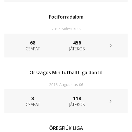
Fociforradalom
2017. Március 15
68
456
CSAPAT
JÁTÉKOS
Országos Minifutball Liga döntő
2016. Augusztus 06
8
118
CSAPAT
JÁTÉKOS
ÖREGFIÚK LIGA