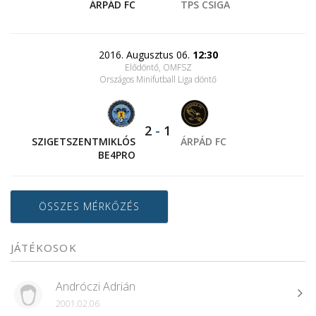
ÁRPÁD FC
TPS CSIGA
2016. Augusztus 06.
12:30
Elődöntő, OMFSZ
Országos Minifutball Liga döntő
2
-
1
SZIGETSZENTMIKLÓS
ÁRPÁD FC
BE4PRO
ÖSSZES MÉRKŐZÉS
JÁTÉKOSOK
Andróczi Adrián
2001.02.06