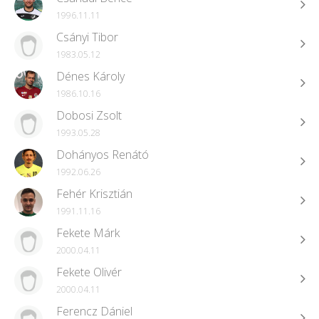
1996.11.11
Csányi Tibor
1983.05.12
Dénes Károly
1986.10.16
Dobosi Zsolt
1993.05.28
Dohányos Renátó
1992.06.26
Fehér Krisztián
1991.11.16
Fekete Márk
2000.04.11
Fekete Olivér
2000.04.11
Ferencz Dániel