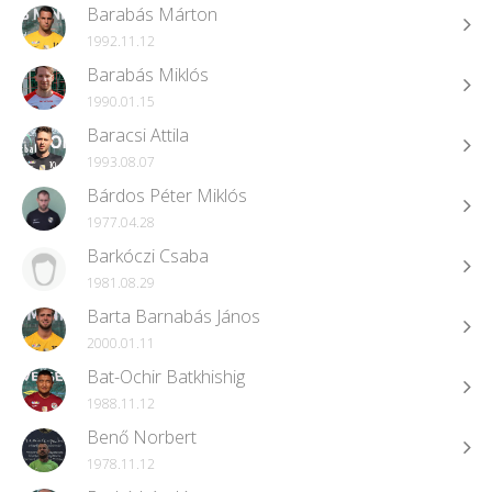
Barabás Márton
1992.11.12
Barabás Miklós
1990.01.15
Baracsi Attila
1993.08.07
Bárdos Péter Miklós
1977.04.28
Barkóczi Csaba
1981.08.29
Barta Barnabás János
2000.01.11
Bat-Ochir Batkhishig
1988.11.12
Benő Norbert
1978.11.12