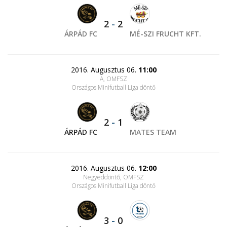
2
-
2
ÁRPÁD FC
MÉ-SZI FRUCHT KFT.
2016. Augusztus 06.
11:00
A, OMFSZ
Országos Minifutball Liga döntő
2
-
1
ÁRPÁD FC
MATES TEAM
2016. Augusztus 06.
12:00
Negyeddöntő, OMFSZ
Országos Minifutball Liga döntő
3
-
0