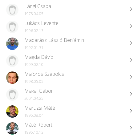
Lángi Csaba
1978.04.05
Lukács Levente
1996.02.13
Madarász László Benjámin
1992.01.31
Magda Dávid
1999.02.10
Majoros Szabolcs
1998.05.05
Makai Gábor
2001.04.25
Maruzsi Máté
1995.08.04
Máté Róbert
1995.10.13