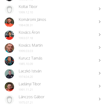
Koltai Tibor
1999.12.10
Komáromi János
1984.08.31
Kovács Áron
1993.07.18
Kovács Martin
1999.03.03
Kurucz Tamás
1985.10.09
Laczkó István
1974.04.20
Ladányi Tibor
1991.11.21
Lánczos Gábor
1975.07.21