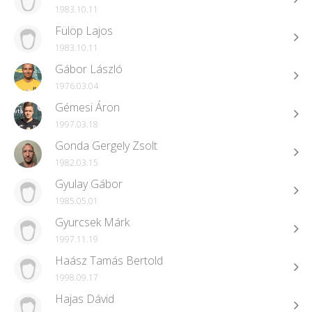
1983.10.11
Fülöp Lajos
1983.10.11
Gábor László
1976.03.04
Gémesi Áron
1997.03.18
Gonda Gergely Zsolt
1982.03.15
Gyulay Gábor
1985.05.01
Gyurcsek Márk
1997.11.19
Haász Tamás Bertold
1998.09.17
Hajas Dávid