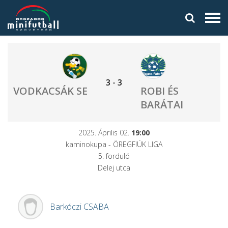
3
-
3
VODKACSÁK SE
ROBI ÉS
BARÁTAI
2025. Április 02.
19:00
kaminokupa - ÖREGFIÚK LIGA
5. forduló
Delej utca
Barkóczi
CSABA