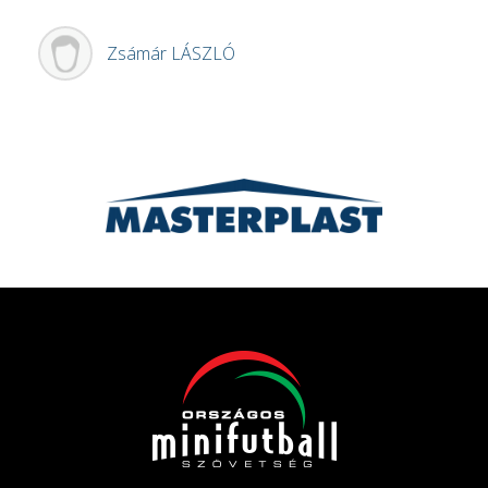
Zsámár
LÁSZLÓ