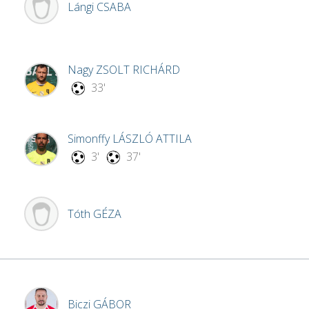
Lángi
CSABA
Nagy
ZSOLT RICHÁRD
33'
Simonffy
LÁSZLÓ ATTILA
3'
37'
Tóth
GÉZA
Biczi
GÁBOR