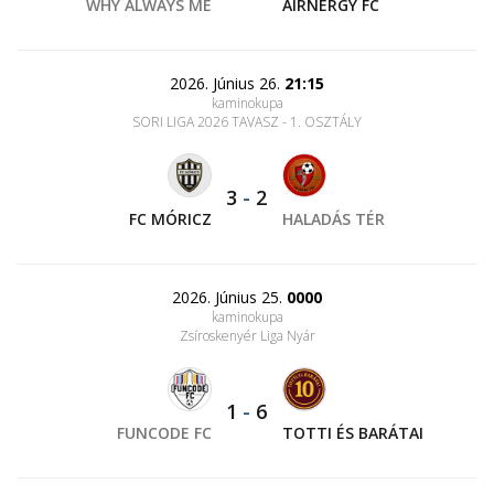
WHY ALWAYS ME
AIRNERGY FC
2026. Június 26.
21:15
kaminokupa
SORI LIGA 2026 TAVASZ - 1. OSZTÁLY
3
-
2
FC MÓRICZ
HALADÁS TÉR
2026. Június 25.
0000
kaminokupa
Zsíroskenyér Liga Nyár
1
-
6
FUNCODE FC
TOTTI ÉS BARÁTAI