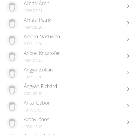
Almási Áron
1996.03.21
Almási Patrik
1994.08.20
Amran Nashwan
2003.12.30
Andrei Krisztofer
1997.01.25
Angyal Zoltán
1987.12.10
Ángyán Richárd
2001.09.30
Antal Gábor
1977.05.05
Arany János
1990.12.19