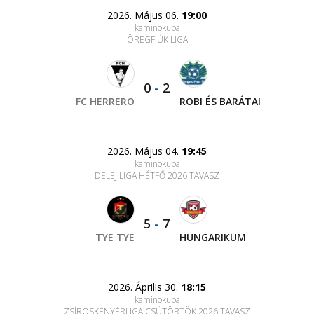
2026. Május 06.
19:00
kaminokupa
ÖREGFIÚK LIGA
0
-
2
FC HERRERO
ROBI ÉS BARÁTAI
2026. Május 04.
19:45
kaminokupa
DELEJ LIGA HÉTFŐ 2026 TAVASZ
5
-
7
TYE TYE
HUNGARIKUM
2026. Április 30.
18:15
kaminokupa
ZSÍROSKENYÉRLIGA CSÜTÖRTÖK 2026 TAVASZ