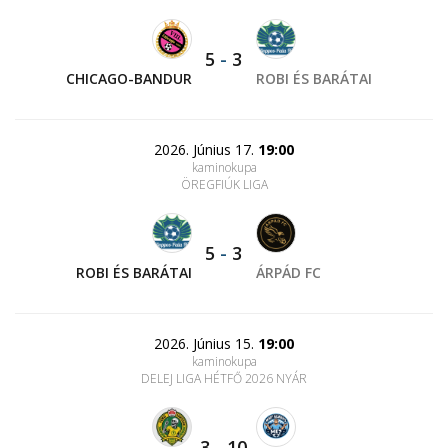
5
-
3
CHICAGO-BANDUR
ROBI ÉS BARÁTAI
2026. Június 17.
19:00
kaminokupa
ÖREGFIÚK LIGA
5
-
3
ROBI ÉS BARÁTAI
ÁRPÁD FC
2026. Június 15.
19:00
kaminokupa
DELEJ LIGA HÉTFŐ 2026 NYÁR
3
-
10