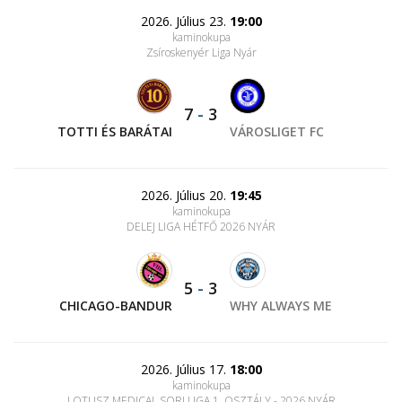
2026. Július 23.
19:00
kaminokupa
Zsíroskenyér Liga Nyár
7
-
3
TOTTI ÉS BARÁTAI
VÁROSLIGET FC
2026. Július 20.
19:45
kaminokupa
DELEJ LIGA HÉTFŐ 2026 NYÁR
5
-
3
CHICAGO-BANDUR
WHY ALWAYS ME
2026. Július 17.
18:00
kaminokupa
LOTUSZ MEDICAL SORI LIGA 1. OSZTÁLY - 2026 NYÁR