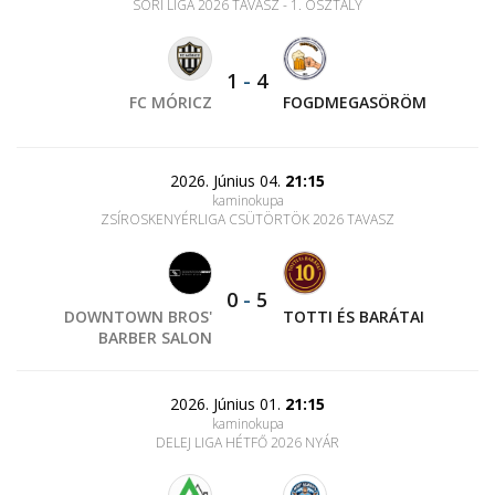
SORI LIGA 2026 TAVASZ - 1. OSZTÁLY
1
-
4
FC MÓRICZ
FOGDMEGASÖRÖM
2026. Június 04.
21:15
kaminokupa
ZSÍROSKENYÉRLIGA CSÜTÖRTÖK 2026 TAVASZ
0
-
5
DOWNTOWN BROS'
TOTTI ÉS BARÁTAI
BARBER SALON
2026. Június 01.
21:15
kaminokupa
DELEJ LIGA HÉTFŐ 2026 NYÁR