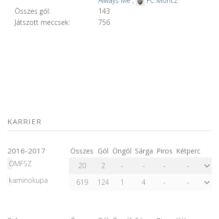
Always Me
,
FC Móricz
Összes gól:
143
Játszott meccsek:
756
KARRIER
2016-2017
Összes
Gól
Öngól
Sárga
Piros
Kétperc
OMFSZ
20
2
-
-
-
-
kaminokupa
619
124
1
4
-
-