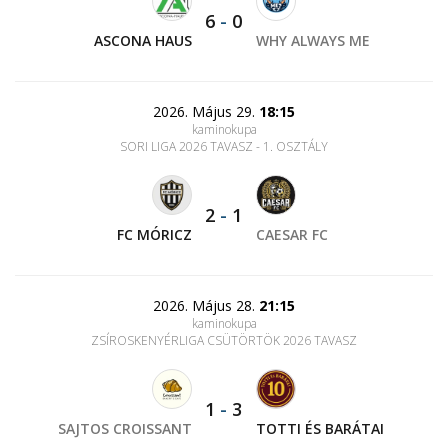
6
-
0
ASCONA HAUS
WHY ALWAYS ME
2026. Május 29.
18:15
kaminokupa
SORI LIGA 2026 TAVASZ - 1. OSZTÁLY
2
-
1
FC MÓRICZ
CAESAR FC
2026. Május 28.
21:15
kaminokupa
ZSÍROSKENYÉRLIGA CSÜTÖRTÖK 2026 TAVASZ
1
-
3
SAJTOS CROISSANT
TOTTI ÉS BARÁTAI