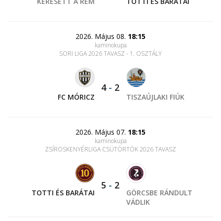
KERESETT A RÉM
TOTTI ÉS BARÁTAI
2026. Május 08.
18:15
kaminokupa
SORI LIGA 2026 TAVASZ - 1. OSZTÁLY
4
-
2
FC MÓRICZ
TISZAÚJLAKI FIÚK
2026. Május 07.
18:15
kaminokupa
ZSÍROSKENYÉRLIGA CSÜTÖRTÖK 2026 TAVASZ
5
-
2
TOTTI ÉS BARÁTAI
GÖRCSBE RÁNDULT
VÁDLIK