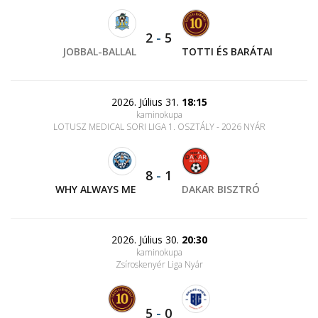
2
-
5
JOBBAL-BALLAL
TOTTI ÉS BARÁTAI
2026. Július 31.
18:15
kaminokupa
LOTUSZ MEDICAL SORI LIGA 1. OSZTÁLY - 2026 NYÁR
8
-
1
WHY ALWAYS ME
DAKAR BISZTRÓ
2026. Július 30.
20:30
kaminokupa
Zsíroskenyér Liga Nyár
5
-
0