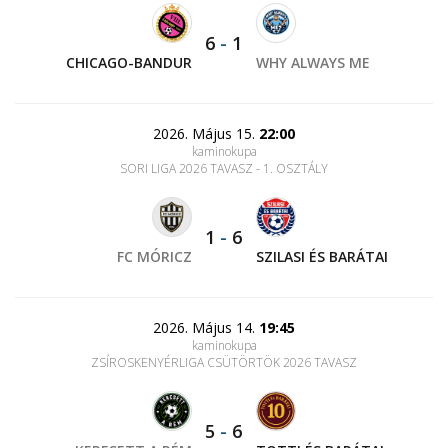
6
-
1
CHICAGO-BANDUR
WHY ALWAYS ME
2026. Május 15.
22:00
kaminokupa
SORI LIGA 2026 TAVASZ - 1. OSZTÁLY
1
-
6
FC MÓRICZ
SZILASI ÉS BARÁTAI
2026. Május 14.
19:45
kaminokupa
ZSÍROSKENYÉRLIGA CSÜTÖRTÖK 2026 TAVASZ
5
-
6