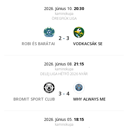
2026. Június 10.
20:30
kaminokupa
ÖREGFIÚK LIGA
2
-
3
ROBI ÉS BARÁTAI
VODKACSÁK SE
2026. Június 08.
21:15
kaminokupa
DELEJ LIGA HÉTFŐ 2026 NYÁR
3
-
4
BROMIT SPORT CLUB
WHY ALWAYS ME
2026. Június 05.
18:15
kaminokupa