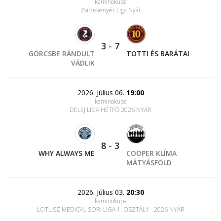
kaminokupa
Zsíroskenyér Liga Nyár
3
-
7
GÖRCSBE RÁNDULT
TOTTI ÉS BARÁTAI
VÁDLIK
2026. Július 06.
19:00
kaminokupa
DELEJ LIGA HÉTFŐ 2026 NYÁR
8
-
3
WHY ALWAYS ME
COOPER KLÍMA
MÁTYÁSFÖLD
2026. Július 03.
20:30
kaminokupa
LOTUSZ MEDICAL SORI LIGA 1. OSZTÁLY - 2026 NYÁR