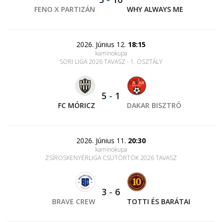
FENO X PARTIZÁN
WHY ALWAYS ME
2026. Június 12.
18:15
kaminokupa
SORI LIGA 2026 TAVASZ - 1. OSZTÁLY
5
-
1
FC MÓRICZ
DAKAR BISZTRÓ
2026. Június 11.
20:30
kaminokupa
ZSÍROSKENYÉRLIGA CSÜTÖRTÖK 2026 TAVASZ
3
-
6
BRAVE CREW
TOTTI ÉS BARÁTAI