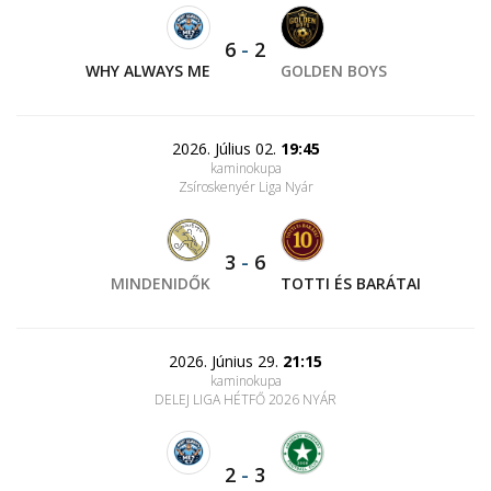
6
-
2
WHY ALWAYS ME
GOLDEN BOYS
2026. Július 02.
19:45
kaminokupa
Zsíroskenyér Liga Nyár
3
-
6
MINDENIDŐK
TOTTI ÉS BARÁTAI
2026. Június 29.
21:15
kaminokupa
DELEJ LIGA HÉTFŐ 2026 NYÁR
2
-
3