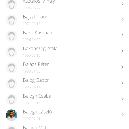
Asztalos Mihály
1995.06.27
Bajzát Tibor
1971.03.18
Bakó Krisztián
1996.04.05
Bakonszegi Attila
1990.07.15
Balázs Péter
1983.01.30
Balog Gábor
1985.06.14
Balogh Csaba
1981.09.15
Balogh László
1997.01.31
Balogh Máté