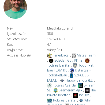
Név:
Mezőfalvi Loránd
Igazolásszám:
386
Születési idő:
1978-09-30
Kor:
47
Anyja neve:
Várdy Edit
Aktuális klubja(i):
Fenerbácsi
,
Mates Team
,
ECECE - Guti Klíma
,
Totti és Barátai
,
Todor Pet
Bau TEAM Kft
,
Kistarcsa -
TodorPetBau
,
SZPCDSE-
ECECE
,
Happy Bandur (EL)
,
Tölgyes Csárda
,
S-Team
SE
,
Szemérem Ajax
,
The
Private Rooftop
,
Tye Tye
,
Robi és Barátai
,
Why