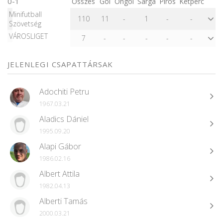
0-1
Összes
Gól
Öngól
Sárga
Piros
Kétperc
Minifutball
110
11
-
1
-
-
Szövetség
VÁROSLIGET
7
-
-
-
-
-
JELENLEGI CSAPATTÁRSAK
Adochiti Petru
1967.03.21
Aladics Dániel
1995.09.20
Alapi Gábor
1986.02.16
Albert Attila
1982.04.13
Alberti Tamás
2000.03.21