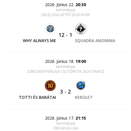
2026. Június 22.
20:30
kaminokupa
DELEJ LIGA HÉTFŐ 2026 NYÁR
12
-
1
WHY ALWAYS ME
SQUADRA ANONIMA
2026. Június 18.
19:00
kaminokupa
ZSÍROSKENYÉRLIGA CSÜTÖRTÖK 2026 TAVASZ
3
-
2
TOTTI ÉS BARÁTAI
KERÜLET
2026. Június 17.
21:15
kaminokupa
ÖREGFIÚK LIGA