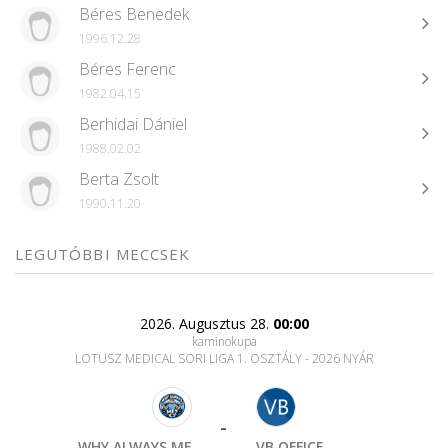
Béres Benedek
1996.12.28
Béres Ferenc
1982.04.15
Berhidai Dániel
1988.02.02
Berta Zsolt
1990.11.20
LEGUTÓBBI MECCSEK
2026. Augusztus 28.
00:00
kaminokupa
LOTUSZ MEDICAL SORI LIGA 1. OSZTÁLY - 2026 NYÁR
-
WHY ALWAYS ME
VB OFFICE