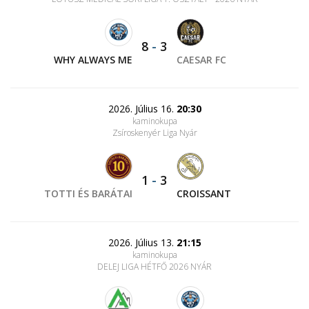
8
-
3
WHY ALWAYS ME
CAESAR FC
2026. Július 16.
20:30
kaminokupa
Zsíroskenyér Liga Nyár
1
-
3
TOTTI ÉS BARÁTAI
CROISSANT
2026. Július 13.
21:15
kaminokupa
DELEJ LIGA HÉTFŐ 2026 NYÁR