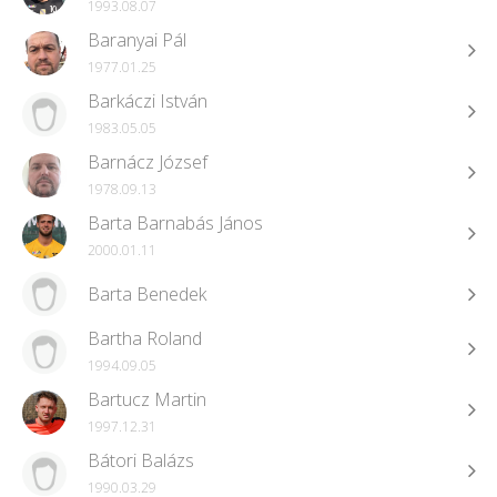
1993.08.07
Baranyai Pál
1977.01.25
Barkáczi István
1983.05.05
Barnácz József
1978.09.13
Barta Barnabás János
2000.01.11
Barta Benedek
Bartha Roland
1994.09.05
Bartucz Martin
1997.12.31
Bátori Balázs
1990.03.29