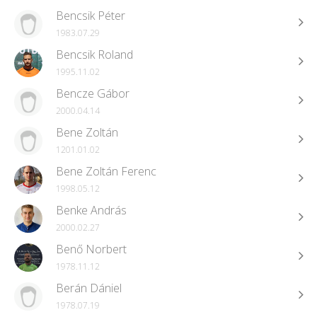
Bencsik Péter
1983.07.29
Bencsik Roland
1995.11.02
Bencze Gábor
2000.04.14
Bene Zoltán
1201.01.02
Bene Zoltán Ferenc
1998.05.12
Benke András
2000.02.27
Benő Norbert
1978.11.12
Berán Dániel
1978.07.19