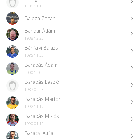
1101.11.11
Balogh Zoltán
Bandur Ádám
1988.12.27
Bánfalvi Balázs
1985.11.29
Barabás Ádám
2000.12.05
Barabás László
1987.02.28
Barabás Márton
1992.11.12
Barabás Miklós
1990.01.15
Baracsi Attila