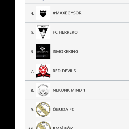
#MAXEGYSÖR
4.
FC HERRERO
5.
ISMOKEKING
6.
RED DEVILS
7.
NEKÜNK MIND 1
8.
ÓBUDA FC
9.
FAVÁGÓK
10.