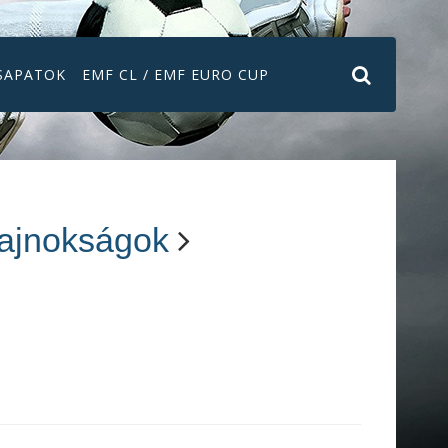
SAPATOK
EMF CL / EMF EURO CUP
ajnokságok