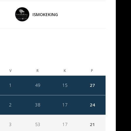
ISMOKEKING
V
R
K
P
1
49
15
27
2
38
17
24
3
53
17
21