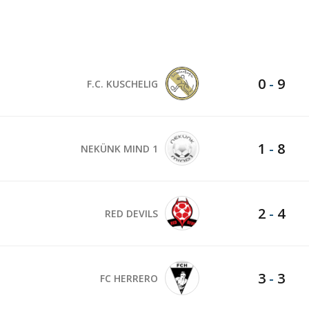
0
-
9
F.C. KUSCHELIG
1
-
8
NEKÜNK MIND 1
2
-
4
RED DEVILS
3
-
3
FC HERRERO