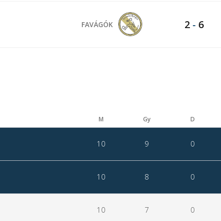
2
-
6
FAVÁGÓK
M
Gy
D
10
9
0
10
8
0
10
7
0