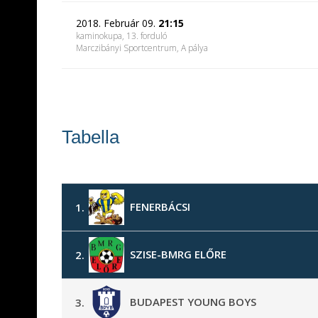
2018. Február 09.
21:15
kaminokupa, 13. forduló
Marczibányi Sportcentrum
, A pálya
Tabella
FENERBÁCSI
1.
SZISE-BMRG ELŐRE
2.
BUDAPEST YOUNG BOYS
3.