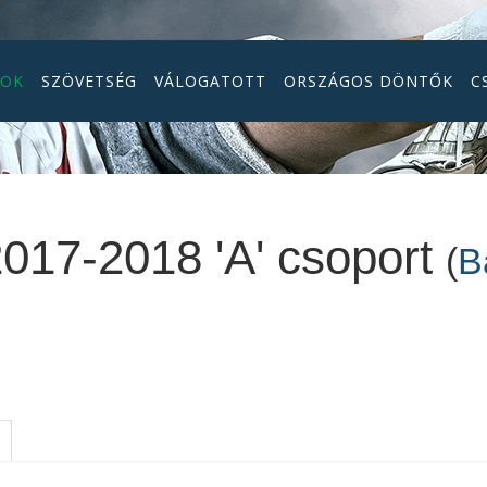
GOK
SZÖVETSÉG
VÁLOGATOTT
ORSZÁGOS DÖNTŐK
C
2017-2018 'A' csoport
(
B