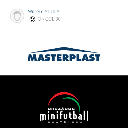
Wilhelm
ATTILA
ÖNGÓL
30'