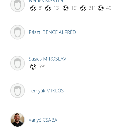
Nemes
MARTIN
8'
13'
15'
31'
40'
Pászti
BENCE ALFRÉD
Sasics
MIROSLAV
39'
Ternyák
MIKLÓS
Vanyó
CSABA