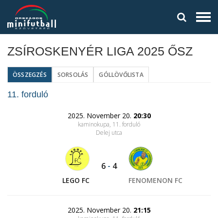
ZSÍROSKENYÉR LIGA 2025 ŐSZ
ÖSSZEGZÉS
SORSOLÁS
GÓLLÖVŐLISTA
11. forduló
2025. November 20.
20:30
kaminokupa, 11. forduló
Delej utca
6
-
4
LEGO FC
FENOMENON FC
2025. November 20.
21:15