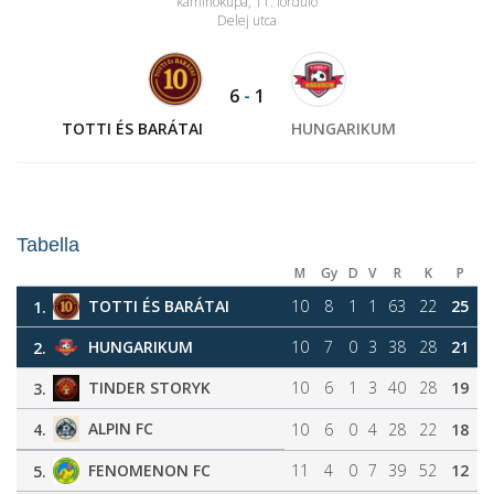
kaminokupa, 11. forduló
Delej utca
6
-
1
TOTTI ÉS BARÁTAI
HUNGARIKUM
Tabella
M
Gy
D
V
R
K
P
TOTTI ÉS BARÁTAI
10
8
1
1
63
22
25
1.
HUNGARIKUM
10
7
0
3
38
28
21
2.
TINDER STORYK
10
6
1
3
40
28
19
3.
ALPIN FC
4.
10
6
0
4
28
22
18
FENOMENON FC
11
4
0
7
39
52
12
5.