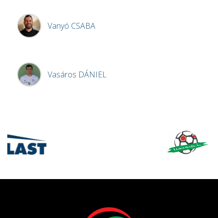
Vanyó
CSABA
Vasáros
DÁNIEL