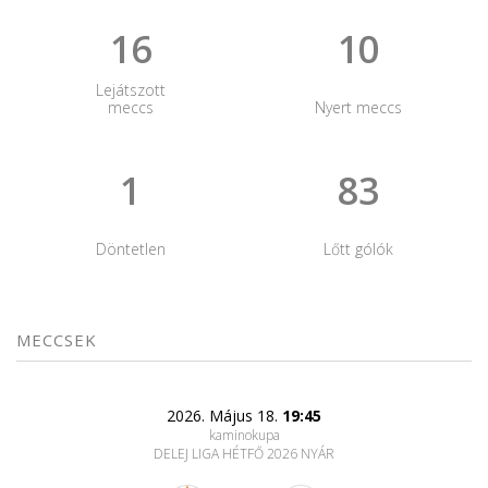
16
10
Lejátszott
meccs
Nyert meccs
1
83
Döntetlen
Lőtt gólók
MECCSEK
2026. Május 18.
19:45
kaminokupa
DELEJ LIGA HÉTFŐ 2026 NYÁR