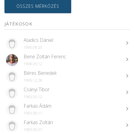
ÖSSZES MÉRKŐZÉS
JÁTÉKOSOK
Aladics Dániel
1995.09.20
Bene Zoltán Ferenc
1998.05.12
Béres Benedek
1996.12.28
Csányi Tibor
1983.05.12
Farkas Ádám
1993.09.11
Farkas Zoltán
1983.05.07