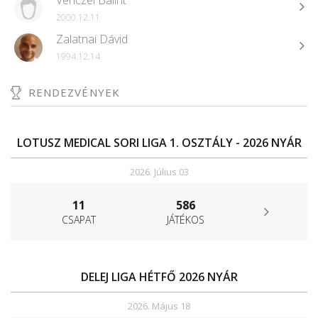
Venczel Bálint
2000.12.11
Zalatnai Dávid
1994.12.14
RENDEZVÉNYEK
LOTUSZ MEDICAL SORI LIGA 1. OSZTÁLY - 2026 NYÁR
2026. Július 03
11
586
CSAPAT
JÁTÉKOS
DELEJ LIGA HÉTFŐ 2026 NYÁR
2026. Május 18