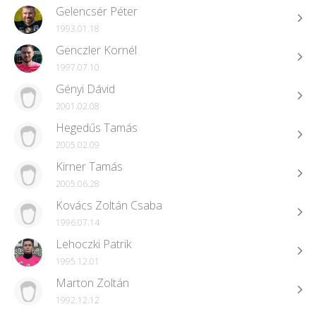
Gelencsér Péter
1993.01.18
Genczler Kornél
1997.07.10
Gényi Dávid
2001.02.08
Hegedűs Tamás
2005.02.09
Kirner Tamás
2005.06.28
Kovács Zoltán Csaba
1996.07.14
Lehoczki Patrik
1995.12.01
Marton Zoltán
1992.12.12