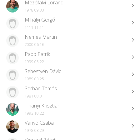
Mezőfalvi Loránd
1978.09.30
Mihályi Gergő
1111.11.11
Nemes Martin
2000.06.16
Papp Patrik
1999.05.22
Sebestyén Dávid
1989.03.25
Serbán Tamás
1981.08.31
Tihanyi Krisztián
1993.10.22
Vanyó Csaba
1978.03.29