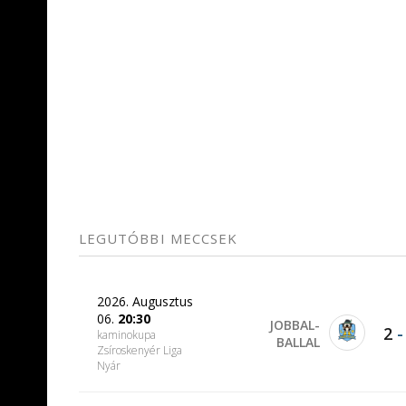
LEGUTÓBBI MECCSEK
2026. Augusztus
06.
20:30
JOBBAL-
2
kaminokupa
BALLAL
Zsíroskenyér Liga
Nyár