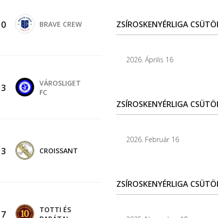
-
0
ZSÍROSKENYÉRLIGA CSÜTÖRT
BRAVE CREW
2026. Április 16
VÁROSLIGET
-
3
FC
ZSÍROSKENYÉRLIGA CSÜTÖR
2026. Február 16
-
3
CROISSANT
ZSÍROSKENYÉRLIGA CSÜTÖR
TOTTI ÉS
-
7