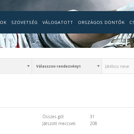
GOK
SZÖVETSÉG
VÁLOGATOTT
ORSZÁGOS DÖNTŐK
C
Összes gól:
31
Játszott meccsek:
208