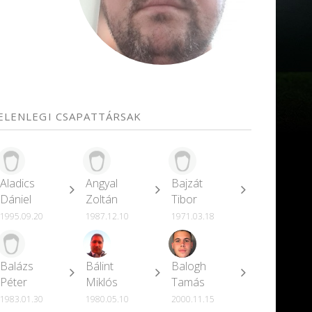
JELENLEGI CSAPATTÁRSAK
Aladics
Angyal
Bajzát
Dániel
Zoltán
Tibor
1995.09.20
1987.12.10
1971.03.18
Balázs
Bálint
Balogh
Péter
Miklós
Tamás
1983.01.30
1980.05.10
2000.11.15