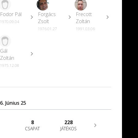
Fodor Pál
Forgács
Frecott
Zsolt
Zoltán
1970.09.04
1976.01.27
1991.03.06
Gál
Zoltán
1975.12.08
. Június 25
8
228
CSAPAT
JÁTÉKOS