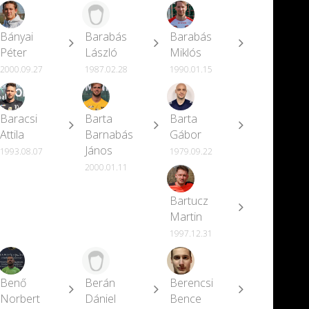
Bányai
Barabás
Barabás
Péter
László
Miklós
2000.09.27
1987.02.28
1990.01.15
Baracsi
Barta
Barta
Attila
Barnabás
Gábor
János
1993.08.07
1979.09.22
2000.01.11
Bartucz
Martin
1997.12.31
Benő
Berán
Berencsi
Norbert
Dániel
Bence