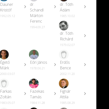
Dauner
dr.
dr. Tóth
Kristóf
Schandl
Ádám
Márton
1992.05.12
1985.10.02
Ferenc
1994.09.27
dr. Tóth
Richárd
1979.02.07
Égető
Eőri János
Erdős
Márk
Bence
1978.06.21
2000.03.07
2002.11.20
Farkas
Fazekas
Fignár
Zoltán
Tamás
Attila
1983.05.07
1984.11.28
1985.08.29