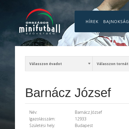
HÍREK
BAJNOKSÁ
Barnácz József
Név:
Barnácz József
Igazolásszám:
12933
Születési hely:
Budapest