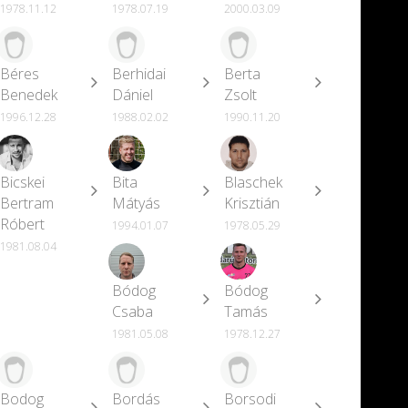
1978.11.12
1978.07.19
2000.03.09
Béres
Berhidai
Berta
Benedek
Dániel
Zsolt
1996.12.28
1988.02.02
1990.11.20
Bicskei
Bita
Blaschek
Bertram
Mátyás
Krisztián
Róbert
1994.01.07
1978.05.29
1981.08.04
Bódog
Bódog
Csaba
Tamás
1981.05.08
1978.12.27
Bodog
Bordás
Borsodi