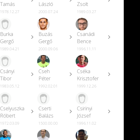
Tamás
László
Zsolt
1978.12.27
2000.07.24
1989.03.27
Burka
Buzás
Csanádi
Gergő
Gergő
Bence
1989.04.21
2000.09.06
1996.11.11
Csányi
Cseh
Cséka
Tibor
Péter
Krisztofer
1983.05.12
1992.02.01
1999.12.26
Cselyuszka
Cserti
Csirinyi
Róbert
Balázs
József
1972.03.09
1500.00.00
1996.11.02