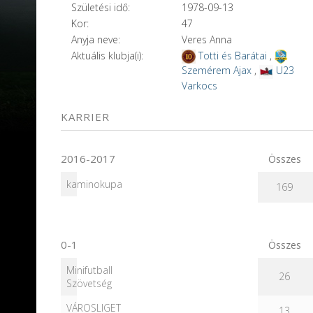
Születési idő:
1978-09-13
Kor:
47
Anyja neve:
Veres Anna
Aktuális klubja(i):
Totti és Barátai
,
Szemérem Ajax
,
U23
Varkocs
KARRIER
2016-2017
Összes
kaminokupa
169
0-1
Összes
Minifutball
26
Szövetség
VÁROSLIGET
13