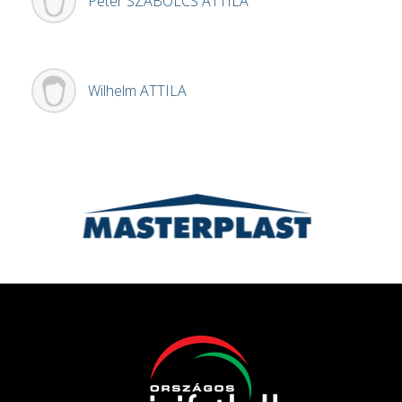
Péter
SZABOLCS ATTILA
Wilhelm
ATTILA