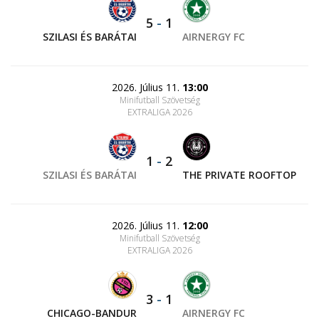
5
-
1
SZILASI ÉS BARÁTAI
AIRNERGY FC
2026. Július 11.
13:00
Minifutball Szövetség
EXTRALIGA 2026
1
-
2
SZILASI ÉS BARÁTAI
THE PRIVATE ROOFTOP
2026. Július 11.
12:00
Minifutball Szövetség
EXTRALIGA 2026
3
-
1
CHICAGO-BANDUR
AIRNERGY FC