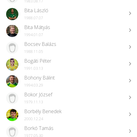
1983.08.17
Bita László
1988.07.07
Bita Mátyás
1994.01.07
Bocsev Balázs
1988.11.05
Bogáti Péter
1991.03.13
Bohony Bálint
1994.03.29
Bokor József
1979.11.13
Borbély Benedek
2000.12.24
Borkó Tamás
1977.05.30