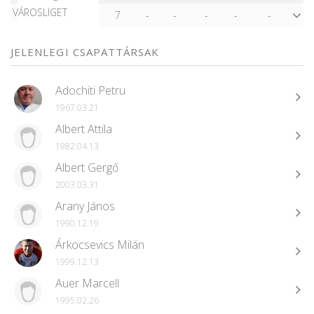
VÁROSLIGET
7
-
-
-
-
-
JELENLEGI CSAPATTÁRSAK
Adochiti Petru
1967.03.21
Albert Attila
1982.04.13
Albert Gergő
2003.03.31
Arany János
1990.12.19
Árkocsevics Milán
1999.12.13
Auer Marcell
1995.02.26