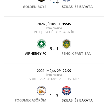
1
-
4
GOLDEN BOYS
SZILASI ÉS BARÁTAI
2026. Június 01.
19:45
kaminokupa
DELEJ LIGA HÉTFŐ 2026 NYÁR
6
-
1
AIRNERGY FC
FENO X PARTIZÁN
2026. Május 29.
22:00
kaminokupa
SORI LIGA 2026 TAVASZ - 1. OSZTÁLY
1
-
3
FOGDMEGASÖRÖM
SZILASI ÉS BARÁTAI