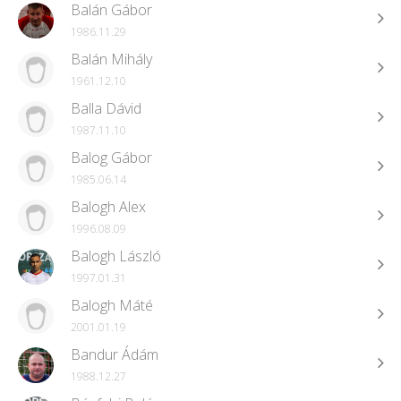
Balán Gábor
1986.11.29
Balán Mihály
1961.12.10
Balla Dávid
1987.11.10
Balog Gábor
1985.06.14
Balogh Alex
1996.08.09
Balogh László
1997.01.31
Balogh Máté
2001.01.19
Bandur Ádám
1988.12.27