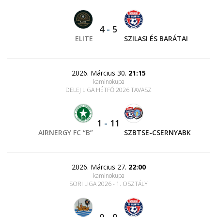
4
-
5
ELITE
SZILASI ÉS BARÁTAI
2026. Március 30.
21:15
kaminokupa
DELEJ LIGA HÉTFŐ 2026 TAVASZ
1
-
11
AIRNERGY FC “B”
SZBTSE-CSERNYABK
2026. Március 27.
22:00
kaminokupa
SORI LIGA 2026 - 1. OSZTÁLY
0
-
9