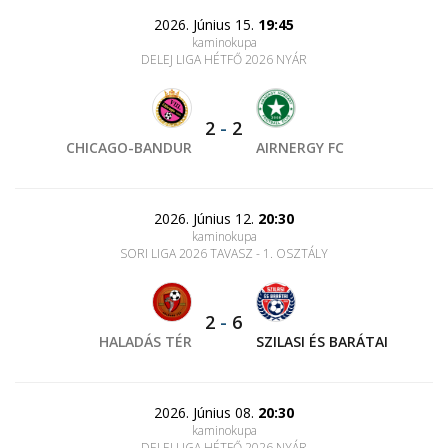
2026. Június 15.
19:45
kaminokupa
DELEJ LIGA HÉTFŐ 2026 NYÁR
2
-
2
CHICAGO-BANDUR
AIRNERGY FC
2026. Június 12.
20:30
kaminokupa
SORI LIGA 2026 TAVASZ - 1. OSZTÁLY
2
-
6
HALADÁS TÉR
SZILASI ÉS BARÁTAI
2026. Június 08.
20:30
kaminokupa
DELEJ LIGA HÉTFŐ 2026 NYÁR