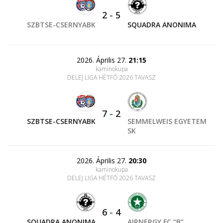
2
-
5
SZBTSE-CSERNYABK
SQUADRA ANONIMA
2026. Április 27.
21:15
kaminokupa
DELEJ LIGA HÉTFŐ 2026 TAVASZ
7
-
2
SZBTSE-CSERNYABK
SEMMELWEIS EGYETEM
SK
2026. Április 27.
20:30
kaminokupa
DELEJ LIGA HÉTFŐ 2026 TAVASZ
6
-
4
SQUADRA ANONIMA
AIRNERGY FC “B”