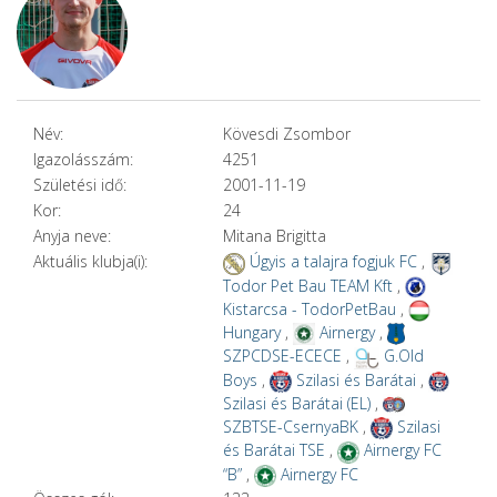
Név:
Kövesdi Zsombor
Igazolásszám:
4251
Születési idő:
2001-11-19
Kor:
24
Anyja neve:
Mitana Brigitta
Aktuális klubja(i):
Úgyis a talajra fogjuk FC
,
Todor Pet Bau TEAM Kft
,
Kistarcsa - TodorPetBau
,
Hungary
,
Airnergy
,
SZPCDSE-ECECE
,
G.Old
Boys
,
Szilasi és Barátai
,
Szilasi és Barátai (EL)
,
SZBTSE-CsernyaBK
,
Szilasi
és Barátai TSE
,
Airnergy FC
“B”
,
Airnergy FC