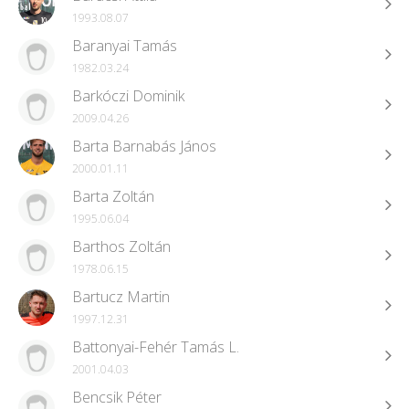
1993.08.07
Baranyai Tamás
1982.03.24
Barkóczi Dominik
2009.04.26
Barta Barnabás János
2000.01.11
Barta Zoltán
1995.06.04
Barthos Zoltán
1978.06.15
Bartucz Martin
1997.12.31
Battonyai-Fehér Tamás L.
2001.04.03
Bencsik Péter