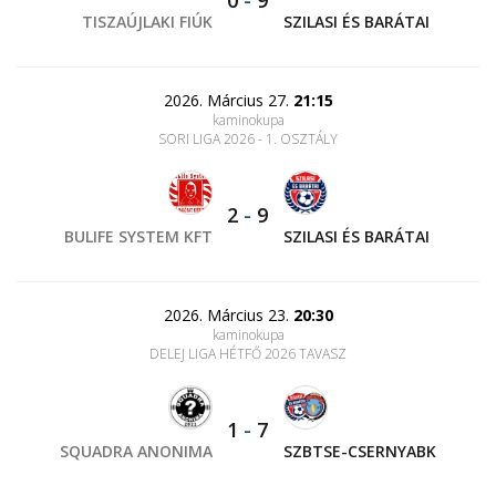
TISZAÚJLAKI FIÚK
SZILASI ÉS BARÁTAI
2026. Március 27.
21:15
kaminokupa
SORI LIGA 2026 - 1. OSZTÁLY
2
-
9
BULIFE SYSTEM KFT
SZILASI ÉS BARÁTAI
2026. Március 23.
20:30
kaminokupa
DELEJ LIGA HÉTFŐ 2026 TAVASZ
1
-
7
SQUADRA ANONIMA
SZBTSE-CSERNYABK