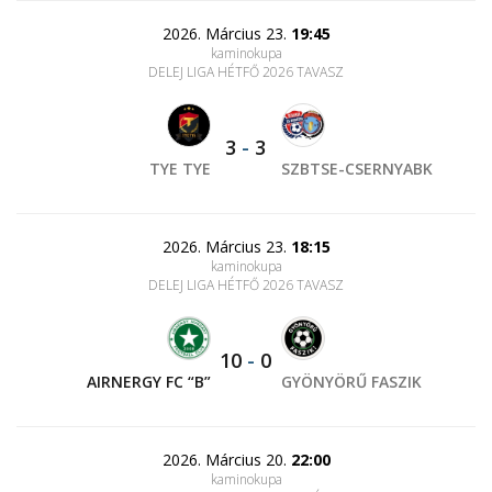
2026. Március 23.
19:45
kaminokupa
DELEJ LIGA HÉTFŐ 2026 TAVASZ
3
-
3
TYE TYE
SZBTSE-CSERNYABK
2026. Március 23.
18:15
kaminokupa
DELEJ LIGA HÉTFŐ 2026 TAVASZ
10
-
0
AIRNERGY FC “B”
GYÖNYÖRŰ FASZIK
2026. Március 20.
22:00
kaminokupa