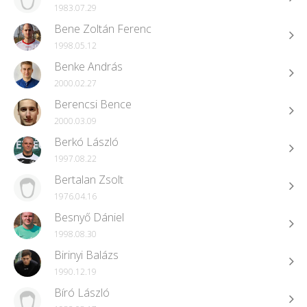
1983.07.29
Bene Zoltán Ferenc
1998.05.12
Benke András
2000.02.27
Berencsi Bence
2000.03.09
Berkó László
1997.08.22
Bertalan Zsolt
1976.04.16
Besnyő Dániel
1998.08.30
Birinyi Balázs
1990.12.19
Bíró László