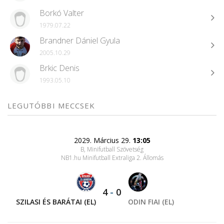
Borkó Valter
1979.07.22
Brandner Dániel Gyula
2005.10.29
Brkic Denis
1993.05.10
LEGUTÓBBI MECCSEK
2029. Március 29.
13:05
B, Minifutball Szövetség
NB1.hu Minifutball Extraliga 2. Állomás
4
-
0
SZILASI ÉS BARÁTAI (EL)
ODIN FIAI (EL)