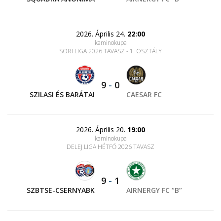
2026. Április 24.
22:00
kaminokupa
SORI LIGA 2026 TAVASZ - 1. OSZTÁLY
9
-
0
SZILASI ÉS BARÁTAI
CAESAR FC
2026. Április 20.
19:00
kaminokupa
DELEJ LIGA HÉTFŐ 2026 TAVASZ
9
-
1
SZBTSE-CSERNYABK
AIRNERGY FC “B”