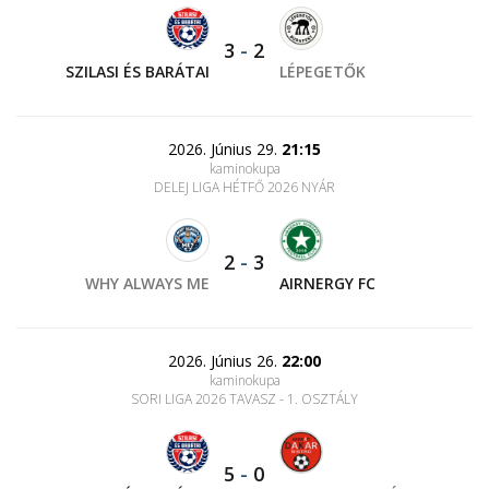
3
-
2
SZILASI ÉS BARÁTAI
LÉPEGETŐK
2026. Június 29.
21:15
kaminokupa
DELEJ LIGA HÉTFŐ 2026 NYÁR
2
-
3
WHY ALWAYS ME
AIRNERGY FC
2026. Június 26.
22:00
kaminokupa
SORI LIGA 2026 TAVASZ - 1. OSZTÁLY
5
-
0