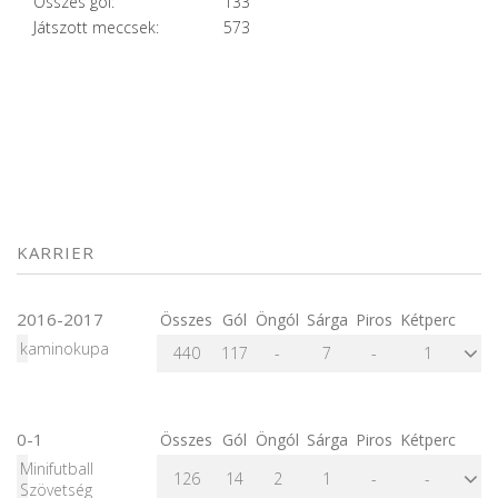
Összes gól:
133
Játszott meccsek:
573
KARRIER
2016-2017
Összes
Gól
Öngól
Sárga
Piros
Kétperc
kaminokupa
440
117
-
7
-
1
0-1
Összes
Gól
Öngól
Sárga
Piros
Kétperc
Minifutball
126
14
2
1
-
-
Szövetség