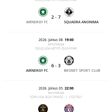
2
-
7
AIRNERGY FC
SQUADRA ANONIMA
2026. Június 08.
19:00
kaminokupa
DELEJ LIGA HÉTFŐ 2026 NYÁR
6
-
3
AIRNERGY FC
BROMIT SPORT CLUB
2026. Június 05.
22:00
kaminokupa
SORI LIGA 2026 TAVASZ - 1. OSZTÁLY