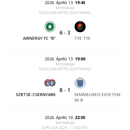
2026. Április 13.
19:45
kaminokupa
DELEJ LIGA HÉTFŐ 2026 TAVASZ
6
-
3
AIRNERGY FC “B”
TYE TYE
2026. Április 13.
19:00
kaminokupa
DELEJ LIGA HÉTFŐ 2026 TAVASZ
8
-
1
SZBTSE-CSERNYABK
SEMMELWEIS EGYETEM
SK B
2026. Április 10.
22:05
kaminokupa
SORI LIGA 2026 - 1. OSZTÁLY