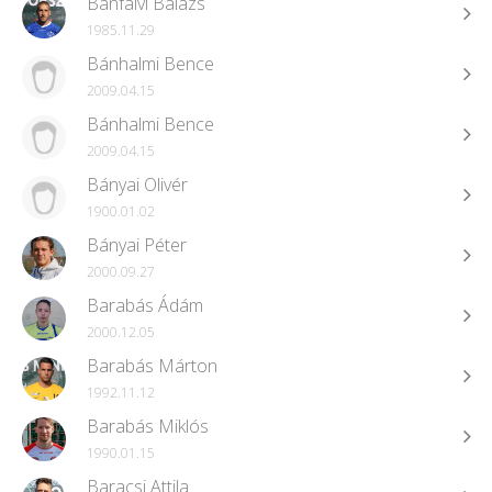
Bánfalvi Balázs
1985.11.29
Bánhalmi Bence
2009.04.15
Bánhalmi Bence
2009.04.15
Bányai Olivér
1900.01.02
Bányai Péter
2000.09.27
Barabás Ádám
2000.12.05
Barabás Márton
1992.11.12
Barabás Miklós
1990.01.15
Baracsi Attila