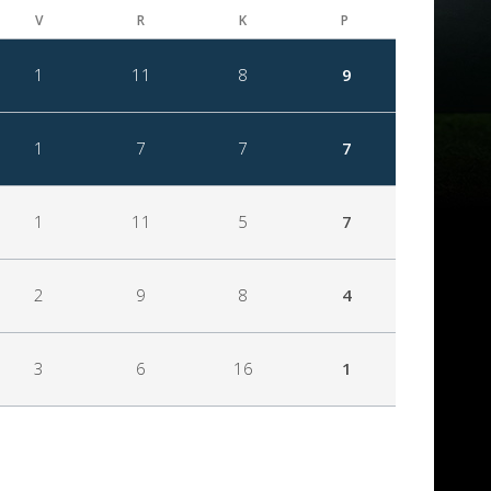
V
R
K
P
1
11
8
9
1
7
7
7
1
11
5
7
2
9
8
4
3
6
16
1