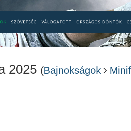
GOK
SZÖVETSÉG
VÁLOGATOTT
ORSZÁGOS DÖNTŐK
C
iga 2025
(
Bajnokságok
Mini