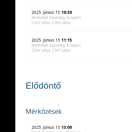
2025. Június 15
10:30
Minifutball Szövetség, B csoport
CSHC pálya
, CSHC pálya
2025. Június 15
11:15
Minifutball Szövetség, B csoport
CSHC pálya
, CSHC pálya
Elődöntő
Mérkőzések
2025. Június 15
13:00