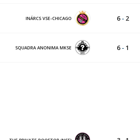
6
-
2
INÁRCS VSE-CHICAGO
6
-
1
SQUADRA ANONIMA MKSE