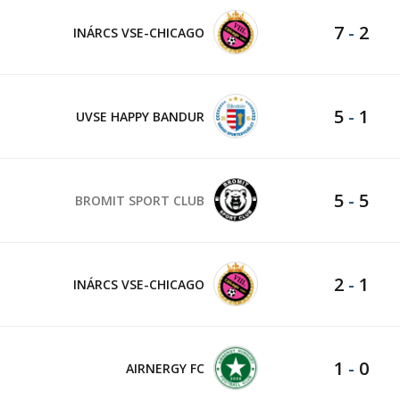
7
-
2
INÁRCS VSE-CHICAGO
5
-
1
UVSE HAPPY BANDUR
5
-
5
BROMIT SPORT CLUB
2
-
1
INÁRCS VSE-CHICAGO
1
-
0
AIRNERGY FC