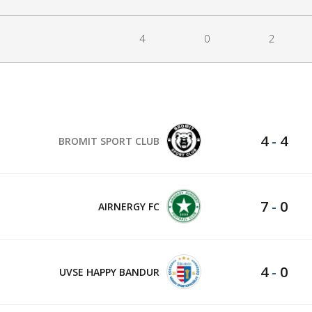
4
0
2
4
-
4
BROMIT SPORT CLUB
7
-
0
AIRNERGY FC
4
-
0
UVSE HAPPY BANDUR