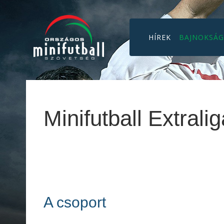
HÍREK
BAJNOKSÁ
Minifutball Extral
A csoport