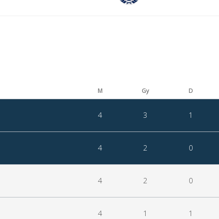
M
Gy
D
4
3
1
4
2
0
4
2
0
4
1
1