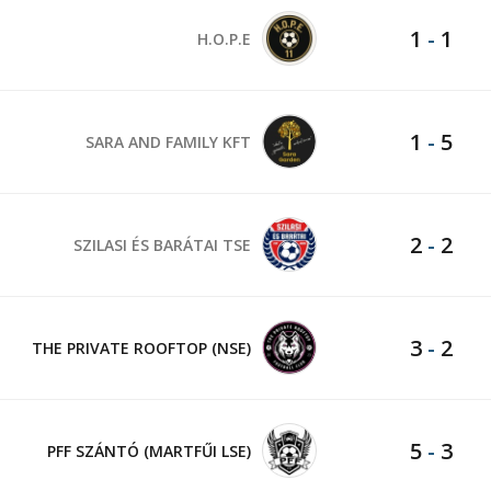
1
-
1
H.O.P.E
1
-
5
SARA AND FAMILY KFT
2
-
2
SZILASI ÉS BARÁTAI TSE
3
-
2
THE PRIVATE ROOFTOP (NSE)
5
-
3
PFF SZÁNTÓ (MARTFŰI LSE)