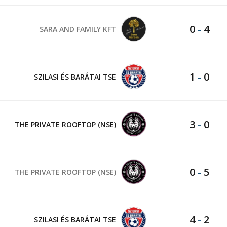
0
-
4
SARA AND FAMILY KFT
1
-
0
SZILASI ÉS BARÁTAI TSE
3
-
0
THE PRIVATE ROOFTOP (NSE)
0
-
5
THE PRIVATE ROOFTOP (NSE)
4
-
2
SZILASI ÉS BARÁTAI TSE