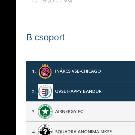
CSHC pálya
, CSHC pálya
B csoport
INÁRCS VSE-CHICAGO
1.
UVSE HAPPY BANDUR
2.
AIRNERGY FC
3.
SQUADRA ANONIMA MKSE
4.