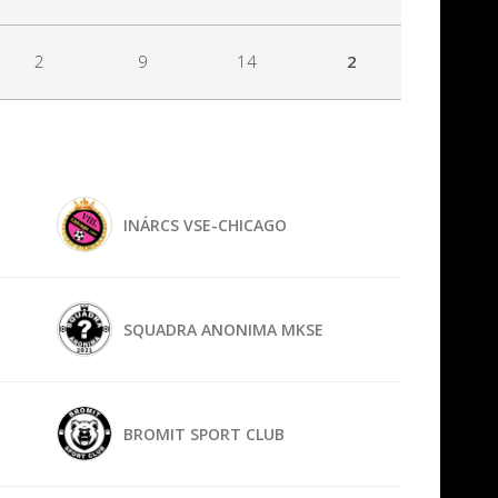
2
9
14
2
INÁRCS VSE-CHICAGO
SQUADRA ANONIMA MKSE
BROMIT SPORT CLUB