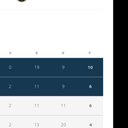
V
R
K
P
0
19
9
10
2
11
9
6
2
11
11
6
2
13
20
4