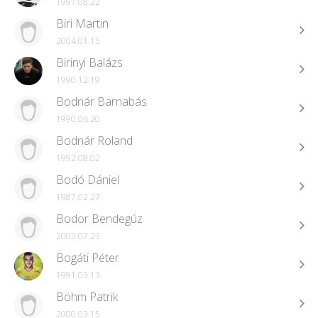
1997.08.22
Biri Martin
2004.01.15
Birinyi Balázs
1990.12.19
Bodnár Barnabás
1990.06.20
Bodnár Roland
1992.08.02
Bodó Dániel
1987.02.27
Bodor Bendegúz
2003.07.23
Bogáti Péter
1991.03.13
Böhm Patrik
2000.03.15