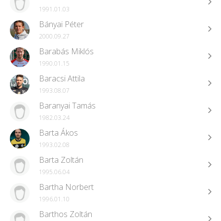
1991.01.03
Bányai Péter
2000.09.27
Barabás Miklós
1990.01.15
Baracsi Attila
1993.08.07
Baranyai Tamás
1982.03.24
Barta Ákos
1993.02.08
Barta Zoltán
1995.06.04
Bartha Norbert
1996.01.10
Barthos Zoltán