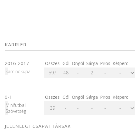
KARRIER
2016-2017
Összes
Gól
Öngól
Sárga
Piros
Kétperc
kaminokupa
597
48
-
2
-
-
0-1
Összes
Gól
Öngól
Sárga
Piros
Kétperc
Minifutball
39
-
-
-
-
-
Szövetség
JELENLEGI CSAPATTÁRSAK