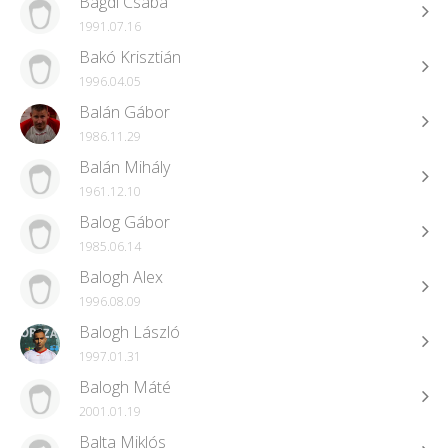
Bagdi Csaba
1991.07.16
Bakó Krisztián
1996.04.05
Balán Gábor
1986.11.29
Balán Mihály
1961.12.10
Balog Gábor
1985.06.14
Balogh Alex
1996.08.09
Balogh László
1997.01.31
Balogh Máté
2001.01.19
Balta Miklós