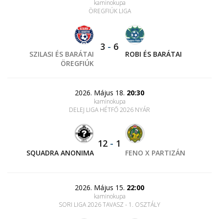
kaminokupa
ÖREGFIÚK LIGA
3
-
6
SZILASI ÉS BARÁTAI
ROBI ÉS BARÁTAI
ÖREGFIÚK
2026. Május 18.
20:30
kaminokupa
DELEJ LIGA HÉTFŐ 2026 NYÁR
12
-
1
SQUADRA ANONIMA
FENO X PARTIZÁN
2026. Május 15.
22:00
kaminokupa
SORI LIGA 2026 TAVASZ - 1. OSZTÁLY