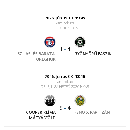
2026. Június 10.
19:45
kaminokupa
ÖREGFIÚK LIGA
1
-
4
SZILASI ÉS BARÁTAI
GYÖNYÖRŰ FASZIK
ÖREGFIÚK
2026. Június 08.
18:15
kaminokupa
DELEJ LIGA HÉTFŐ 2026 NYÁR
9
-
4
COOPER KLÍMA
FENO X PARTIZÁN
MÁTYÁSFÖLD