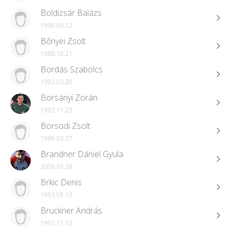
Boldizsár Balázs
1998.06.12
Bőnyei Zsolt
1988.10.21
Bordás Szabolcs
1992.03.20
Borsányi Zorán
1992.11.23
Borsodi Zsolt
1989.03.27
Brandner Dániel Gyula
2005.10.29
Brkic Denis
1993.05.10
Bruckner András
1991.11.10