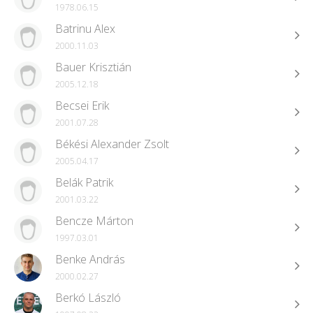
1978.06.15
Batrinu Alex
2000.11.03
Bauer Krisztián
2005.12.18
Becsei Erik
2001.07.28
Békési Alexander Zsolt
2005.04.17
Belák Patrik
2001.03.22
Bencze Márton
1997.03.01
Benke András
2000.02.27
Berkó László