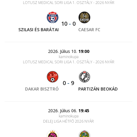
LOTUSZ MEDICAL SORI LIGA 1. OSZTÁLY - 2026 NYÁR
10
-
0
SZILASI ÉS BARÁTAI
CAESAR FC
2026. Július 10.
19:00
kaminokupa
LOTUSZ MEDICAL SORI LIGA 1. OSZTÁLY - 2026 NYÁR
0
-
9
DAKAR BISZTRÓ
PARTIZÁN BEOKÁD
2026. Július 06.
19:45
kaminokupa
DELEJ LIGA HÉTFŐ 2026 NYÁR