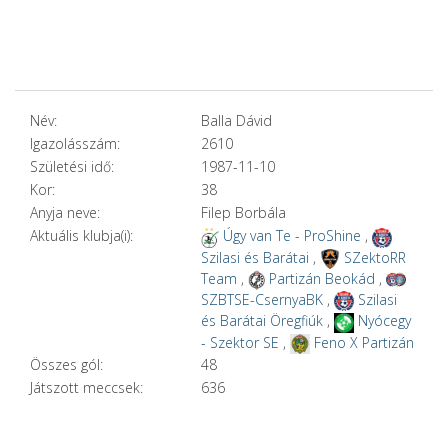
Név:
Balla Dávid
Igazolásszám:
2610
Születési idő:
1987-11-10
Kor:
38
Anyja neve:
Filep Borbála
Aktuális klubja(i):
Úgy van Te - ProShine
,
Szilasi és Barátai
,
SZektoRR
Team
,
Partizán Beokád
,
SZBTSE-CsernyaBK
,
Szilasi
és Barátai Öregfiúk
,
Nyócegy
- Szektor SE
,
Feno X Partizán
Összes gól:
48
Játszott meccsek:
636