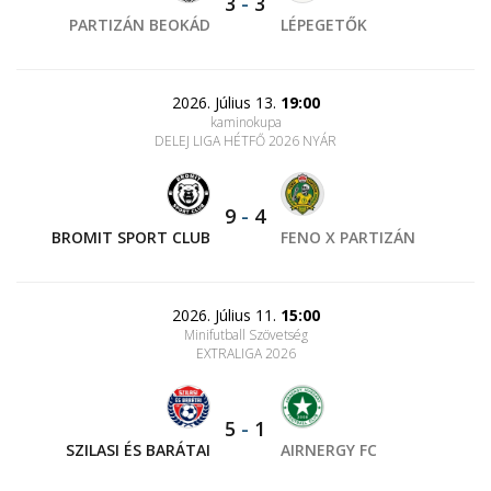
3
-
3
PARTIZÁN BEOKÁD
LÉPEGETŐK
2026. Július 13.
19:00
kaminokupa
DELEJ LIGA HÉTFŐ 2026 NYÁR
9
-
4
BROMIT SPORT CLUB
FENO X PARTIZÁN
2026. Július 11.
15:00
Minifutball Szövetség
EXTRALIGA 2026
5
-
1
SZILASI ÉS BARÁTAI
AIRNERGY FC