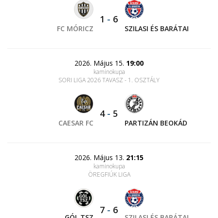
1
-
6
FC MÓRICZ
SZILASI ÉS BARÁTAI
2026. Május 15.
19:00
kaminokupa
SORI LIGA 2026 TAVASZ - 1. OSZTÁLY
4
-
5
CAESAR FC
PARTIZÁN BEOKÁD
2026. Május 13.
21:15
kaminokupa
ÖREGFIÚK LIGA
7
-
6
GÓL TSZ
SZILASI ÉS BARÁTAI