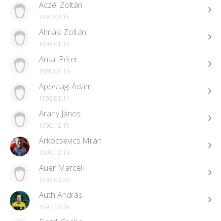
Aczél Zoltán
1994.04.15
Almási Zoltán
1999.01.15
Antal Péter
1989.06.16
Apostagi Ádám
1992.08.11
Arany János
1990.12.19
Árkocsevics Milán
1999.12.13
Auer Marcell
1995.02.26
Auth András
1993.10.08