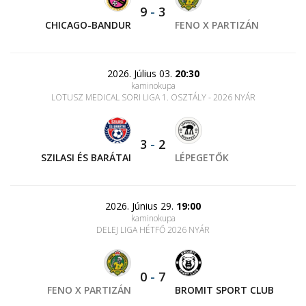
9
-
3
CHICAGO-BANDUR
FENO X PARTIZÁN
2026. Július 03.
20:30
kaminokupa
LOTUSZ MEDICAL SORI LIGA 1. OSZTÁLY - 2026 NYÁR
3
-
2
SZILASI ÉS BARÁTAI
LÉPEGETŐK
2026. Június 29.
19:00
kaminokupa
DELEJ LIGA HÉTFŐ 2026 NYÁR
0
-
7
FENO X PARTIZÁN
BROMIT SPORT CLUB