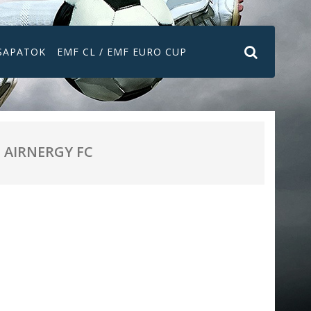
SAPATOK
EMF CL / EMF EURO CUP
AIRNERGY FC