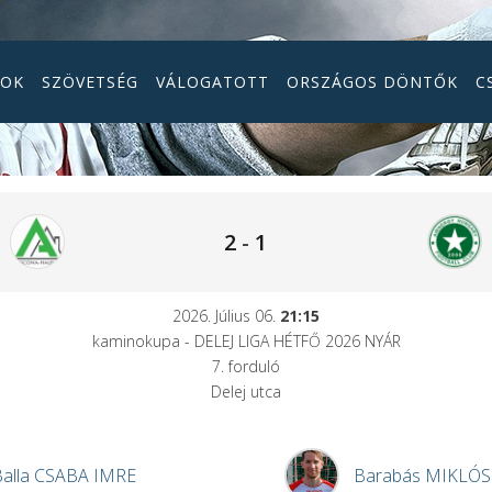
GOK
SZÖVETSÉG
VÁLOGATOTT
ORSZÁGOS DÖNTŐK
C
2
-
1
2026. Július 06.
21:15
kaminokupa - DELEJ LIGA HÉTFŐ 2026 NYÁR
7. forduló
Delej utca
alla
CSABA IMRE
Barabás
MIKLÓS