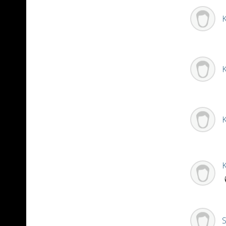
K
K
K