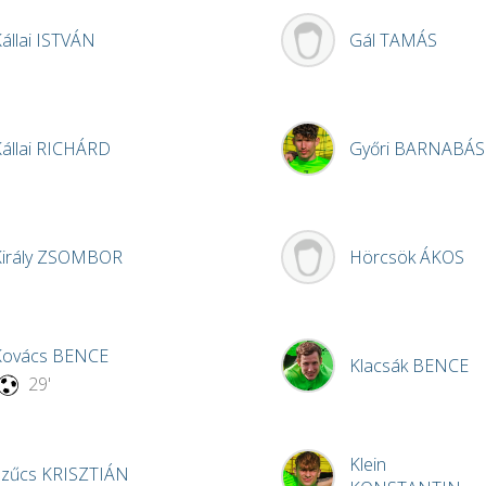
állai
ISTVÁN
Gál
TAMÁS
állai
RICHÁRD
Győri
BARNABÁS
irály
ZSOMBOR
Hörcsök
ÁKOS
Kovács
BENCE
Klacsák
BENCE
29'
Klein
Szűcs
KRISZTIÁN