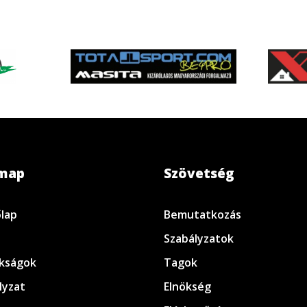
emap
Szövetség
lap
Bemutatkozás
Szabályzatok
kságok
Tagok
lyzat
Elnökség