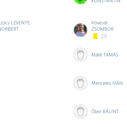
KONSTANTIN
Szűcs
LEVENTE
Kövesdi
NORBERT
ZSOMBOR
23'
Máté
TAMÁS
Menceles
IVÁN
Óber
BÁLINT