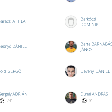
Barkóczi
Baracsi
ATTILA
DOMINIK
Barta
BARNABÁ
Besnyő
DÁNIEL
JÁNOS
öldi
GERGŐ
Dévényi
DÁNIEL
Gergely
ADRIÁN
Dunai
ANDRÁS
24'
3'