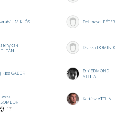
Barabás
MIKLÓS
Dobmayer
PÉTER
sernyiczki
Draska
DOMINI
ZOLTÁN
Erni
EDMOND
fj. Kiss
GÁBOR
ATTILA
övesdi
Kertész
ATTILA
ZSOMBOR
13'