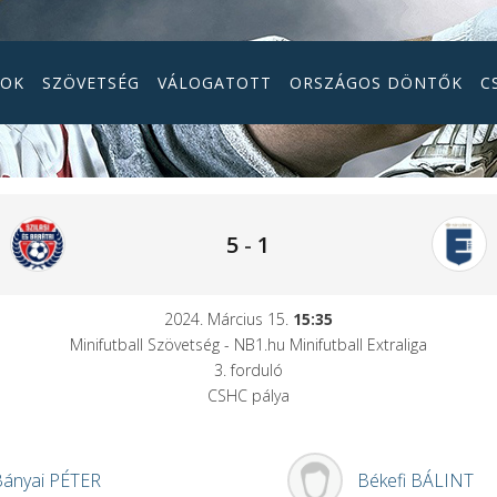
GOK
SZÖVETSÉG
VÁLOGATOTT
ORSZÁGOS DÖNTŐK
C
5
-
1
2024. Március 15.
15:35
Minifutball Szövetség - NB1.hu Minifutball Extraliga
3. forduló
CSHC pálya
Bányai
PÉTER
Békefi
BÁLINT