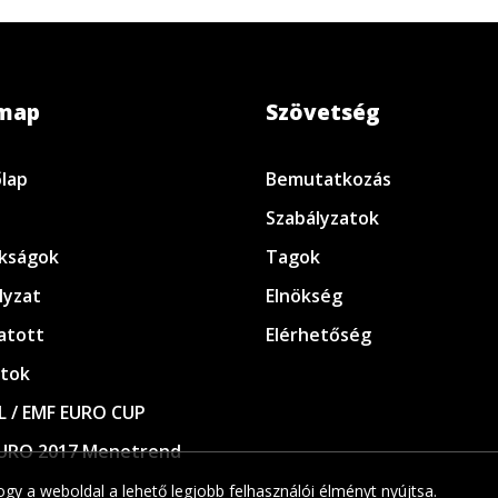
emap
Szövetség
lap
Bemutatkozás
Szabályzatok
kságok
Tagok
lyzat
Elnökség
atott
Elérhetőség
tok
L / EMF EURO CUP
URO 2017 Menetrend
gy a weboldal a lehető legjobb felhasználói élményt nyújtsa.