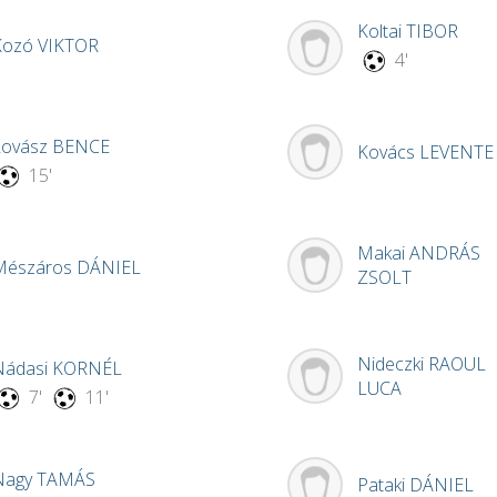
Koltai
TIBOR
Kozó
VIKTOR
4'
Lovász
BENCE
Kovács
LEVENTE
15'
Makai
ANDRÁS
Mészáros
DÁNIEL
ZSOLT
Nideczki
RAOUL
Nádasi
KORNÉL
LUCA
7'
11'
Nagy
TAMÁS
Pataki
DÁNIEL