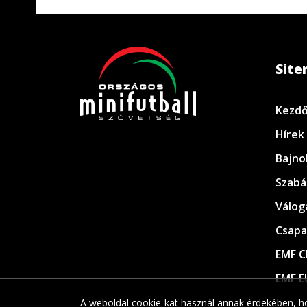
Sit
Kezdő
Hírek
Bajno
Szabá
Válog
Csapa
EMF C
EMF E
A weboldal cookie-kat használ annak érdekében, ho