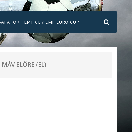
SAPATOK
EMF CL / EMF EURO CUP
MÁV ELŐRE (EL)