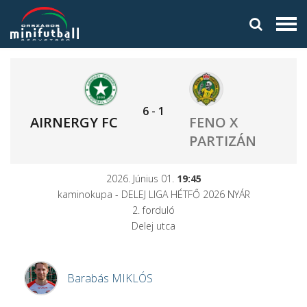
6
-
1
AIRNERGY FC
FENO X
PARTIZÁN
2026. Június 01.
19:45
kaminokupa - DELEJ LIGA HÉTFŐ 2026 NYÁR
2. forduló
Delej utca
Barabás
MIKLÓS