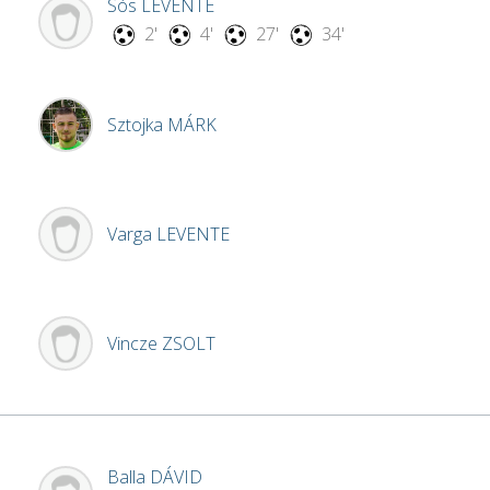
Sós
LEVENTE
2'
4'
27'
34'
Sztojka
MÁRK
Varga
LEVENTE
Vincze
ZSOLT
Balla
DÁVID