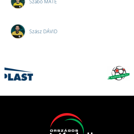
Szabó
MÁTÉ
Szász
DÁVID