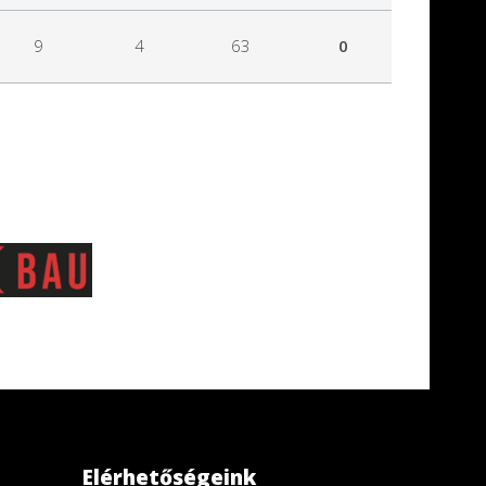
9
4
63
0
Elérhetőségeink