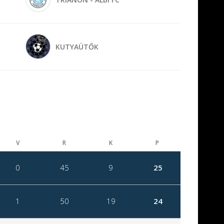
KUTYAÜTŐK
V
R
K
P
0
45
9
25
1
50
19
24