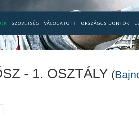
GOK
SZÖVETSÉG
VÁLOGATOTT
ORSZÁGOS DÖNTŐK
C
ŐSZ - 1. OSZTÁLY
(
Bajn