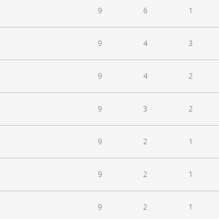
9
6
1
9
4
3
9
4
2
9
3
2
9
2
1
9
2
1
9
2
1