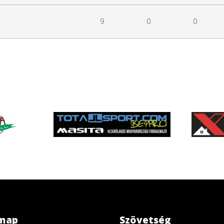
9
0
0
emap
Szövetség