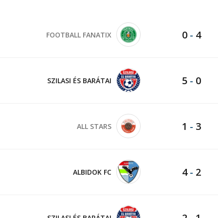
0
-
4
FOOTBALL FANATIX
5
-
0
SZILASI ÉS BARÁTAI
1
-
3
ALL STARS
4
-
2
ALBIDOK FC
2
-
1
SZILASI ÉS BARÁTAI