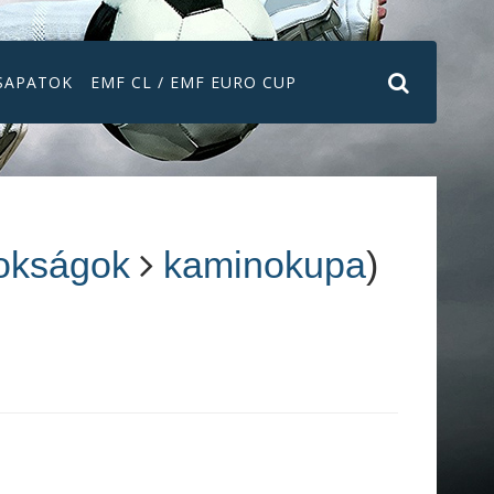
SAPATOK
EMF CL / EMF EURO CUP
okságok
kaminokupa
)