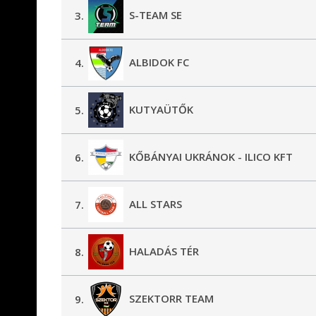
S-TEAM SE
3.
ALBIDOK FC
4.
KUTYAÜTŐK
5.
KŐBÁNYAI UKRÁNOK - ILICO KFT
6.
ALL STARS
7.
HALADÁS TÉR
8.
SZEKTORR TEAM
9.