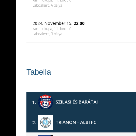
kaminokupa, 11. forduló
Labdakert
, A pálya
2024. November 15.
22:00
kaminokupa, 11. forduló
Labdakert
, B pálya
Tabella
SZILASI ÉS BARÁTAI
1.
TRIANON - ALBI FC
2.