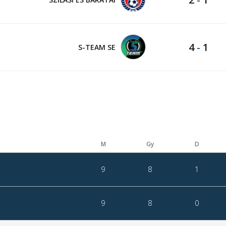
4
-
1
S-TEAM SE
M
Gy
D
9
8
1
9
8
0