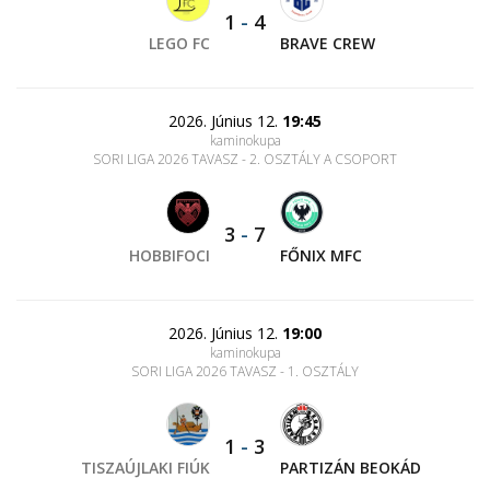
1
-
4
LEGO FC
BRAVE CREW
2026. Június 12.
19:45
kaminokupa
SORI LIGA 2026 TAVASZ - 2. OSZTÁLY A CSOPORT
3
-
7
HOBBIFOCI
FŐNIX MFC
2026. Június 12.
19:00
kaminokupa
SORI LIGA 2026 TAVASZ - 1. OSZTÁLY
1
-
3
TISZAÚJLAKI FIÚK
PARTIZÁN BEOKÁD