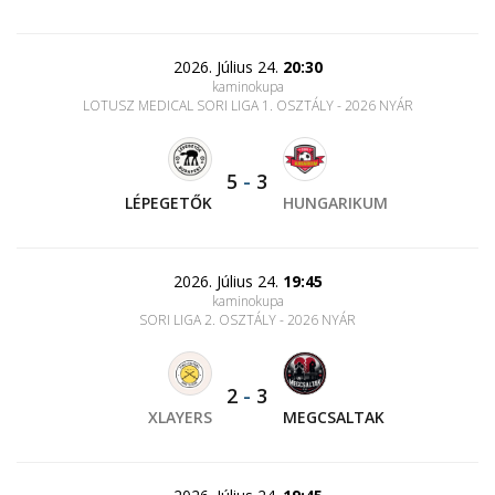
2026. Július 24.
20:30
kaminokupa
LOTUSZ MEDICAL SORI LIGA 1. OSZTÁLY - 2026 NYÁR
5
-
3
LÉPEGETŐK
HUNGARIKUM
2026. Július 24.
19:45
kaminokupa
SORI LIGA 2. OSZTÁLY - 2026 NYÁR
2
-
3
XLAYERS
MEGCSALTAK