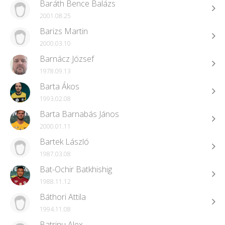
Baráth Bence Balázs
2001.08.25
Barizs Martin
2000.03.10
Barnácz József
1978.09.13
Barta Ákos
1993.02.08
Barta Barnabás János
2000.01.11
Bartek László
1987.03.08
Bat-Ochir Batkhishig
1988.11.12
Báthori Attila
1994.11.08
Batrinu Alex