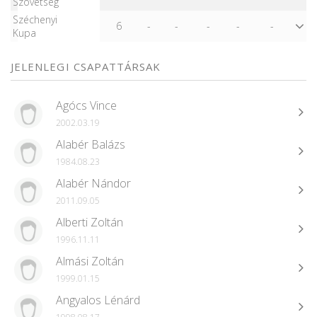
Szövetség
Széchenyi
6
-
-
-
-
-
Kupa
JELENLEGI CSAPATTÁRSAK
Agócs Vince
2002.03.19
Alabér Balázs
1984.08.23
Alabér Nándor
2011.09.05
Alberti Zoltán
1996.11.11
Almási Zoltán
1999.01.15
Angyalos Lénárd