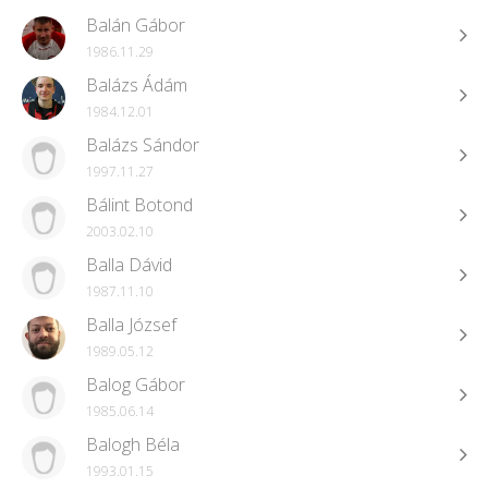
Balán Gábor
1986.11.29
Balázs Ádám
1984.12.01
Balázs Sándor
1997.11.27
Bálint Botond
2003.02.10
Balla Dávid
1987.11.10
Balla József
1989.05.12
Balog Gábor
1985.06.14
Balogh Béla
1993.01.15