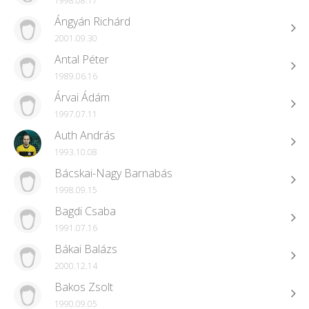
1998.08.17
Ángyán Richárd
2001.09.30
Antal Péter
1989.06.16
Árvai Ádám
1997.07.11
Auth András
1993.10.08
Bácskai-Nagy Barnabás
1998.09.15
Bagdi Csaba
1991.07.16
Bákai Balázs
2000.12.14
Bakos Zsolt
1990.09.05