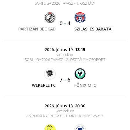
SORI LIGA 2026 TAVASZ - 1. OSZTÁLY
0
-
4
PARTIZÁN BEOKÁD
SZILASI ÉS BARÁTAI
2026. Június 19.
18:15
kaminokupa
SORI LIGA 2026 TAVASZ - 2. OSZTÁLY A CSOPORT
7
-
6
WEKERLE FC
FŐNIX MFC
2026. Június 18.
20:30
kaminokupa
ZSÍROSKENYÉRLIGA CSÜTÖRTÖK 2026 TAVASZ