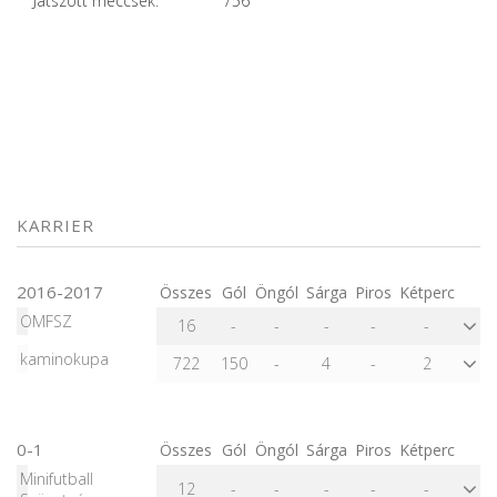
Játszott meccsek:
756
KARRIER
2016-2017
Összes
Gól
Öngól
Sárga
Piros
Kétperc
OMFSZ
16
-
-
-
-
-
kaminokupa
722
150
-
4
-
2
0-1
Összes
Gól
Öngól
Sárga
Piros
Kétperc
Minifutball
12
-
-
-
-
-