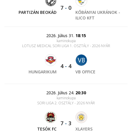
7
-
0
PARTIZÁN BEOKÁD
KŐBÁNYAI UKRÁNOK -
ILICO KFT
2026. Július 31.
18:15
kaminokupa
LOTUSZ MEDICAL SORI LIGA 1. OSZTÁLY - 2026 NYÁR
4
-
4
HUNGARIKUM
VB OFFICE
2026. Július 24.
20:30
kaminokupa
SORI LIGA 2. OSZTÁLY - 2026 NYÁR
7
-
3
TESÓK FC
XLAYERS