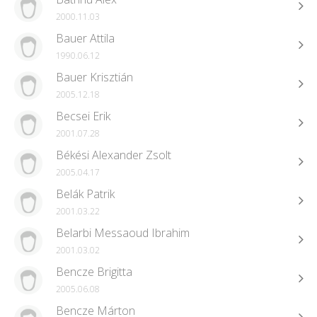
2000.11.03
Bauer Attila
1990.06.12
Bauer Krisztián
2005.12.18
Becsei Erik
2001.07.28
Békési Alexander Zsolt
2005.04.17
Belák Patrik
2001.03.22
Belarbi Messaoud Ibrahim
2001.03.02
Bencze Brigitta
2005.06.08
Bencze Márton