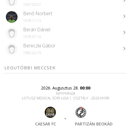
1997.03.01
Benő Norbert
1978.11.12
Berán Dániel
1978.07.19
Bereczki Gábor
1982.02.19
LEGUTÓBBI MECCSEK
2026. Augusztus 28.
00:00
kaminokupa
LOTUSZ MEDICAL SORI LIGA 1. OSZTÁLY - 2026 NYÁR
-
CAESAR FC
PARTIZÁN BEOKÁD