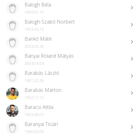
Balogh Béla
1993.01.15
Balogh-Szabó Norbert
1993.06.16
Bankó Máté
2003.03.30
Bányai Roland Mátyás
2004.04.04
Barabás László
1987.02.28
Barabás Márton
1992.11.12
Baracsi Attila
1993.08.07
Baranyai Tícián
1996.05.09