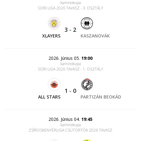
kaminokupa
SORI LIGA 2026 TAVASZ - 3. OSZTÁLY
3
-
2
XLAYERS
KASZANOVÁK
2026. Június 05.
19:00
kaminokupa
SORI LIGA 2026 TAVASZ - 1. OSZTÁLY
1
-
0
ALL STARS
PARTIZÁN BEOKÁD
2026. Június 04.
19:45
kaminokupa
ZSÍROSKENYÉRLIGA CSÜTÖRTÖK 2026 TAVASZ