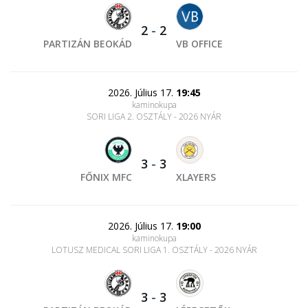
2
-
2
PARTIZÁN BEOKÁD
VB OFFICE
2026. Július 17.
19:45
kaminokupa
SORI LIGA 2. OSZTÁLY - 2026 NYÁR
3
-
3
FŐNIX MFC
XLAYERS
2026. Július 17.
19:00
kaminokupa
LOTUSZ MEDICAL SORI LIGA 1. OSZTÁLY - 2026 NYÁR
3
-
3