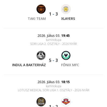
1
-
3
TAKI TEAM
XLAYERS
2026. Július 03.
19:45
kaminokupa
SORI LIGA 2. OSZTÁLY - 2026 NYÁR
5
-
3
INDUL A BAKTERHÁZ
FŐNIX MFC
2026. Július 03.
18:15
kaminokupa
LOTUSZ MEDICAL SORI LIGA 1. OSZTÁLY - 2026 NYÁR
1
-
2