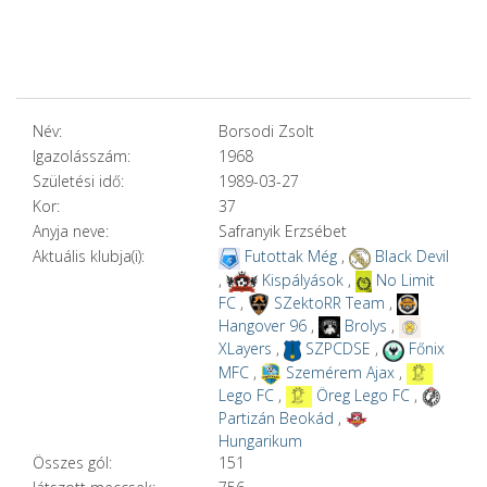
Név:
Borsodi Zsolt
Igazolásszám:
1968
Születési idő:
1989-03-27
Kor:
37
Anyja neve:
Safranyik Erzsébet
Aktuális klubja(i):
Futottak Még
,
Black Devil
,
Kispályások
,
No Limit
FC
,
SZektoRR Team
,
Hangover 96
,
Brolys
,
XLayers
,
SZPCDSE
,
Főnix
MFC
,
Szemérem Ajax
,
Lego FC
,
Öreg Lego FC
,
Partizán Beokád
,
Hungarikum
Összes gól:
151