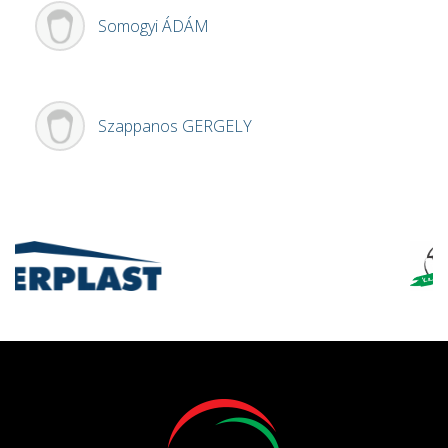
Somogyi
ÁDÁM
Szappanos
GERGELY