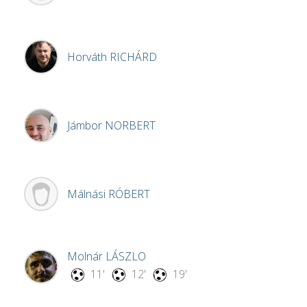
Horváth
RICHÁRD
Jámbor
NORBERT
Málnási
RÓBERT
Molnár
LÁSZLO
11'
12'
19'