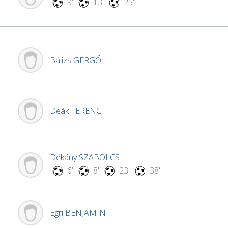
9'
13'
25'
Bálizs
GERGŐ
Deák
FERENC
Dékány
SZABOLCS
6'
8'
23'
38'
Egri
BENJÁMIN