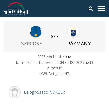
6
-
7
SZPCDSE
PÁZMÁNY
2025. Április 14.
19:45
kaminokupa - Trenkwalder DELEJ LIGA 2025 hétfő
8. forduló
1089. Delej utca 47.
Balogh-Szabó
NORBERT