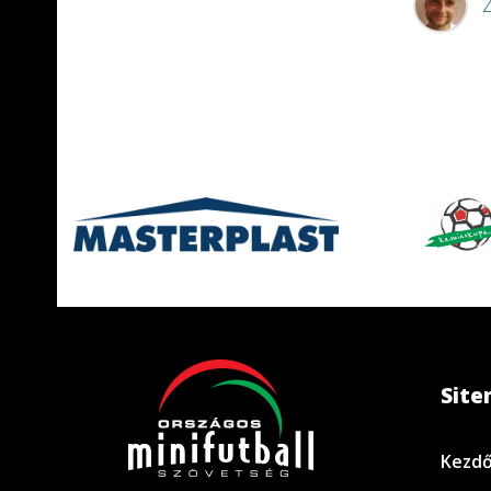
Z
Sit
Kezdő