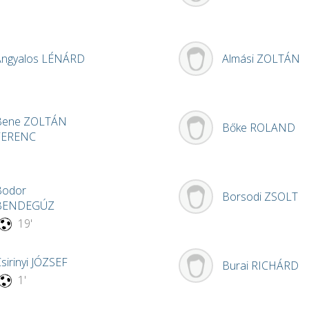
Angyalos
LÉNÁRD
Almási
ZOLTÁN
Bene
ZOLTÁN
Bőke
ROLAND
FERENC
Bodor
Borsodi
ZSOLT
BENDEGÚZ
19'
sirinyi
JÓZSEF
Burai
RICHÁRD
1'