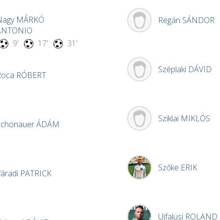
Nagy
MÁRKÓ
Regán
SÁNDOR
ANTONIO
9'
17'
31'
Széplaki
DÁVID
Roca
RÓBERT
Sziklai
MIKLÓS
Schönauer
ÁDÁM
Szőke
ERIK
Váradi
PATRICK
Ujfalusi
ROLAND