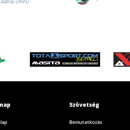
alatnai
DÁVID
emap
Szövetség
lap
Bemutatkozás