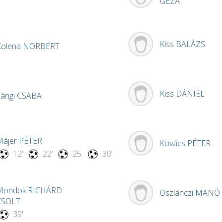
GÉZA
Kiss
BALÁZS
Kolena
NORBERT
Kiss
DÁNIEL
Lángi
CSABA
Májer
PÉTER
Kovács
PÉTER
12'
22'
25'
30'
Mondok
RICHÁRD
Oszlánczi
MANÓ
ZSOLT
39'