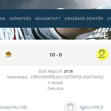
GOK
SZÖVETSÉG
VÁLOGATOTT
ORSZÁGOS DÖNTŐK
C
10
-
0
2026. Május 07.
21:15
kaminokupa - ZSÍROSKENYÉRLIGA CSÜTÖRTÖK 2026 TAVASZ
3. forduló
Delej utca
Ahmad
KALLAM
Agócs
VINCE