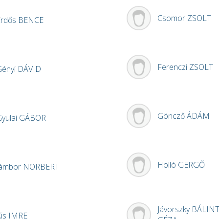
Csomor
ZSOLT
Erdős
BENCE
Ferenczi
ZSOLT
Gényi
DÁVID
Göncző
ÁDÁM
yulai
GÁBOR
Holló
GERGŐ
Jámbor
NORBERT
Jávorszky
BÁLIN
Kis
IMRE